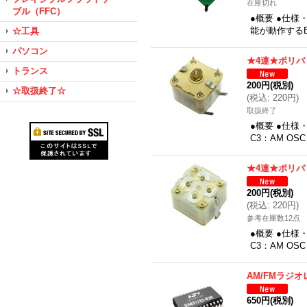
在庫切れ
ブル（FFC）
●概要 ●仕
能が動作する
☆工具
パソコン
★4連★ポリバ
トランス
200円
(税別)
☆取扱終了☆
(
税込
:
220円
)
取扱終了
●概要 ●仕様・
C3：AM OS
★4連★ポリバ
200円
(税別)
(
税込
:
220円
)
参考在庫数12点
●概要 ●仕様・
C3：AM OS
AM/FMラジ
650円
(税別)