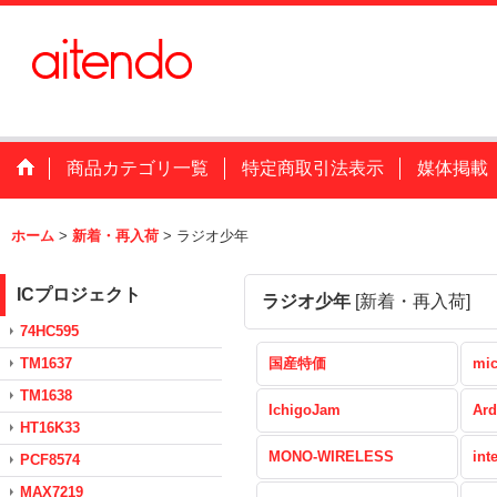
商品カテゴリ一覧
特定商取引法表示
媒体掲載
ホーム
>
新着・再入荷
>
ラジオ少年
ICプロジェクト
ラジオ少年
[
新着・再入荷
]
74HC595
TM1637
国産特価
mic
TM1638
IchigoJam
Ard
HT16K33
MONO-WIRELESS
int
PCF8574
MAX7219