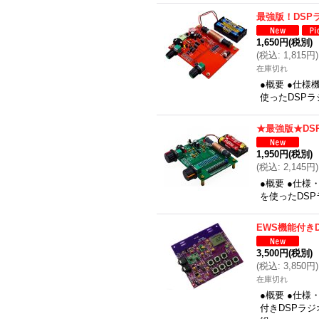
最強版！DSP
1,650円
(税別)
(
税込
:
1,815円
)
在庫切れ
●概要 ●仕様
使ったDSP
★最強版★DS
1,950円
(税別)
(
税込
:
2,145円
)
●概要 ●仕様
を使ったDS
EWS機能付き
3,500円
(税別)
(
税込
:
3,850円
)
在庫切れ
●概要 ●仕
付きDSPラ