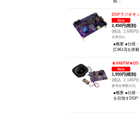
組…
DSPラジオキッ
2,450円
(税別)
(
税込
:
2,695円
)
在庫切れ
●概要 ●仕様
[C9613]
★AM/FM★D
1,950円
(税別)
(
税込
:
2,145円
)
参考在庫数12点
●概要 ●仕
を目指すDS