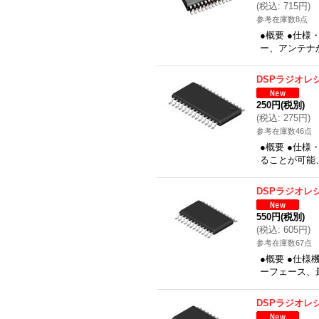
(
税込
:
715円
)
参考在庫数8点
●概要 ●仕様
ー、アンテナ
DSPラジオレ
250円
(税別)
(
税込
:
275円
)
参考在庫数46点
●概要 ●仕
ることが可能、
DSPラジオレ
550円
(税別)
(
税込
:
605円
)
参考在庫数67点
●概要 ●仕様
ーフェース、
DSPラジオレ