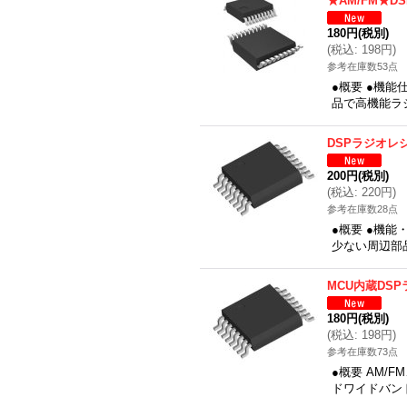
★AM/FM★D
180円
(税別)
(
税込
:
198円
)
参考在庫数53点
●概要 ●機
品で高機能ラ
DSPラジオレシ
200円
(税別)
(
税込
:
220円
)
参考在庫数28点
●概要 ●機
少ない周辺部
MCU内蔵DSP
180円
(税別)
(
税込
:
198円
)
参考在庫数73点
●概要 AM/
ドワイドバン