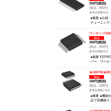
350円
(税別)
(
税込
:
385円
)
参考在庫数49点
●概要 ●仕様
チューニング、
ワンチップAM
300円
(税別)
(
税込
:
330円
)
参考在庫数36点
●概要 EEP
バー、ワール
★AM/FM★M
180円
(税別)
(
税込
:
198円
)
参考在庫数176点
●概要 ●機
品で高機能ラ