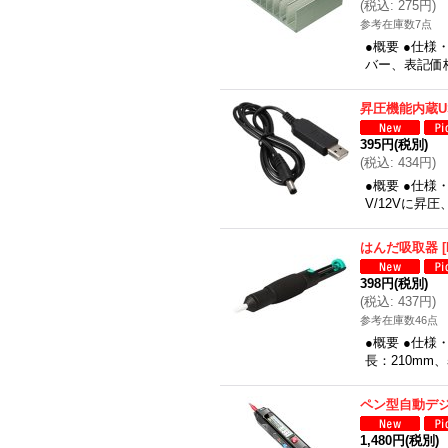
(
税込
:
275円
)
参考在庫数7点
●概要 ●仕様
バー、表記価
昇圧機能内蔵U
395円
(税別)
(
税込
:
434円
)
●概要 ●仕様
V/12Vに昇
はんだ吸取器
[
398円
(税別)
(
税込
:
437円
)
参考在庫数46点
●概要 ●仕
長：210mm
ペン型自動デ
1,480円
(税別)