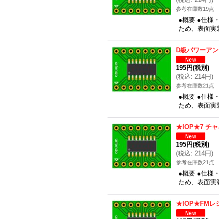
参考在庫数19点
●概要 ●仕様
ため、表面実装
D級パワーアン
195円
(税別)
(
税込
:
214円
)
参考在庫数21点
●概要 ●仕様
ため、表面実装
★IOP★7 チ
195円
(税別)
(
税込
:
214円
)
参考在庫数21点
●概要 ●仕様
ため、表面実装
★IOP★FMレ