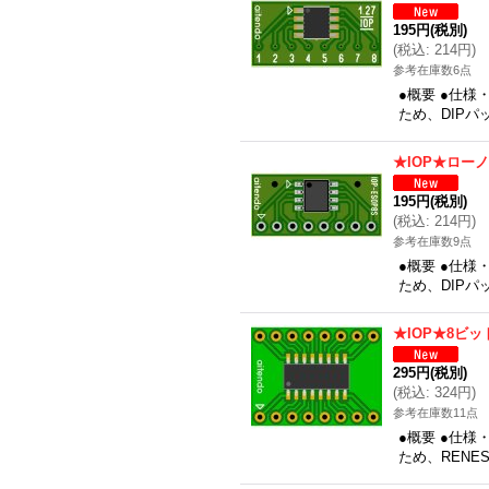
195円
(税別)
(
税込
:
214円
)
参考在庫数6点
●概要 ●仕様
ため、DIPパ
★IOP★ロー
195円
(税別)
(
税込
:
214円
)
参考在庫数9点
●概要 ●仕様
ため、DIP
★IOP★8ビッ
295円
(税別)
(
税込
:
324円
)
参考在庫数11点
●概要 ●仕様
ため、RENE