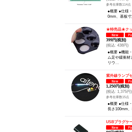
参考在庫数114点
●概要 ●仕様
0mm、基板寸法
★特売品★クッ
399円
(税別)
(
税込
:
438円
)
●概要 ●機
ム足や緩衝材
リウ…
紫外線ランプ
1,250円
(税別)
(
税込
:
1,375円
)
参考在庫数15点
●概要 ●仕様
長さ100mm
USBプラグケ