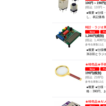
100円
～
190円
(
税込
:
110円
～
●概要 ●仕様
し、表記価格
時計・ラジオ周
1,280円
(税別)
(
税込
:
1,408円
)
参考在庫数11点
●概要 ●仕
3610Dとラ
★特売品★手持
199円
(税別)
(
税込
:
218円
)
参考在庫数12点
●概要 ●仕様・
格：390円、
★特売品★A/