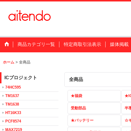
商品カテゴリ一覧
特定商取引法表示
媒体掲載
ホーム
>
全商品
ICプロジェクト
全商品
74HC595
TM1637
★福袋
★I
TM1638
受動部品
半
HT16K33
★バッテリー
☆
PCF8574
MAX7219