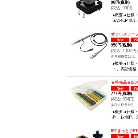
90円
(税別)
(
税込
:
99円
)
●概要 ●仕様
SA14CP-
オシロスコープ
950円
(税別)
(
税込
:
1,045円
)
参考在庫数15点
●概要 ●仕様
ト、表記価格
★特売品★2.5
777円
(税別)
(
税込
:
854円
)
参考在庫数8点
●概要 ●仕様
列、1x40P
IFTきっと
[
IFT