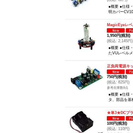
●概要 ●仕様・
明カバーCV1
MagicEye
1,950円
(税別)
(
税込
:
2,145円
)
●概要 ●仕
たVUレベル
正負両電源キ
750円
(税別)
(
税込
:
825円
)
参考在庫数8点
●概要 ●仕様
タ、部品を基
★単3★DCプ
100円
(税別)
(
税込
:
110円
)