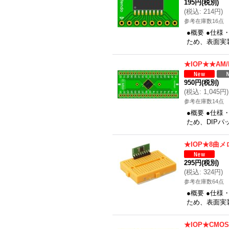
195円
(税別)
(
税込
:
214円
)
参考在庫数16点
●概要 ●仕様
ため、表面実装
★IOP★★A
950円
(税別)
(
税込
:
1,045円
)
参考在庫数14点
●概要 ●仕様
ため、DIPパ
★IOP★8曲メ
295円
(税別)
(
税込
:
324円
)
参考在庫数64点
●概要 ●仕様
ため、表面実装
★IOP★CMO