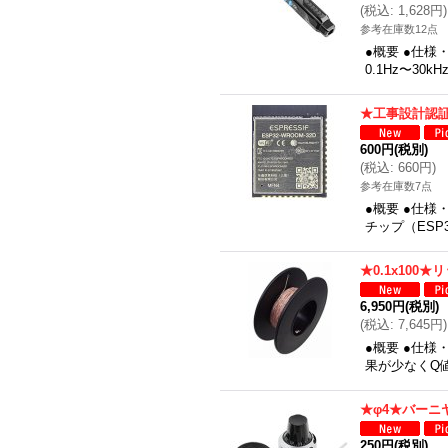
(
税込
:
1,628円
)
参考在庫数12点
●概要 ●仕様
0.1Hz〜30k
★工事設計認証
600円
(税別)
(
税込
:
660円
)
参考在庫数7点
●概要 ●仕様・
チップ（ESP
★0.1x100★
6,950円
(税別)
(
税込
:
7,645円
)
●概要 ●仕
果が少なくQ
★φ4★バーニ
250円
(税別)