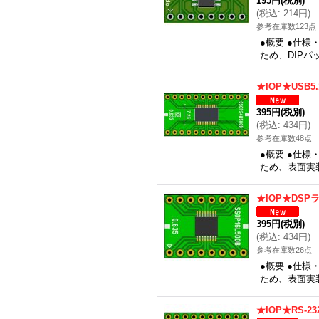
195円
(税別)
(
税込
:
214円
)
参考在庫数123点
●概要 ●仕様
ため、DIPパ
★IOP★USB
395円
(税別)
(
税込
:
434円
)
参考在庫数48点
●概要 ●仕様
ため、表面実装
★IOP★DS
395円
(税別)
(
税込
:
434円
)
参考在庫数26点
●概要 ●仕様
ため、表面実装
★IOP★RS-