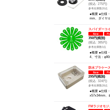
(
税込
:
275円
)
参考在庫数20点
●概要 ●仕様
mm、ダイヤル
スパイダーコ
350円
(税別)
(
税込
:
385円
)
参考在庫数3点
●概要 ●仕
4、寸法：φ90
防水プラケー
295円
(税別)
(
税込
:
324円
)
参考在庫数28点
●概要 ●仕
x57x34m
FMラジオモジ