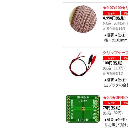
★0.07x100
4,950円
(税別)
(
税込
:
5,445円
)
参考在庫数14点
●概要 ●仕様
径：φ1.01
クリップケー
100円
(税別)
(
税込
:
110円
)
参考在庫数1点
●概要 ●仕
虫プラグの全
★0.4★DF
75円
(税別)
(
税込
:
82円
)
●概要 ●仕様
りお選び頂けま