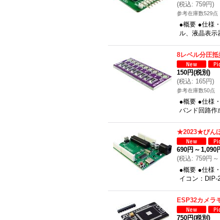
(
税込
:
759円
)
参考在庫数529点
●概要 ●仕様
ル、液晶表示
8レベル分圧抵
150円
(税別)
(
税込
:
165円
)
参考在庫数50点
●概要 ●仕様
バンド回路作成
★2023★び
690円
～
1,090
(
税込
:
759円
～
●概要 ●仕様
イコン：DIP-
ESP32カメ
750円
(税別)