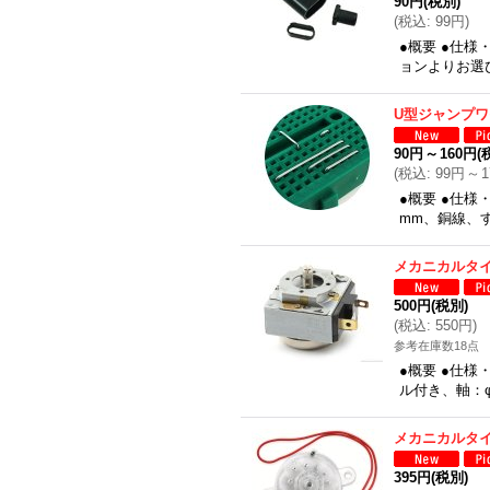
90円
(税別)
(
税込
:
99円
)
●概要 ●仕様
ョンよりお選
U型ジャンプワ
90円
～
160円
(
(
税込
:
99円
～
●概要 ●仕様
mm、銅線、
メカニカルタ
500円
(税別)
(
税込
:
550円
)
参考在庫数18点
●概要 ●仕様
ル付き、軸：φ
メカニカルタ
395円
(税別)