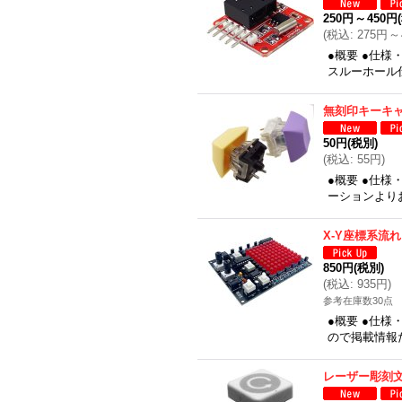
250円
～
450円
(
税込
:
275円
～
●概要 ●仕様
スルーホール
無刻印キーキ
50円
(税別)
(
税込
:
55円
)
●概要 ●仕様・
ーションより
X-Y座標系流れ
850円
(税別)
(
税込
:
935円
)
参考在庫数30点
●概要 ●仕様
ので掲載情報
レーザー彫刻