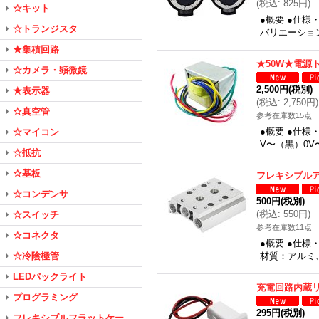
(
税込
:
825円
)
☆キット
●概要 ●仕様
☆トランジスタ
バリエーショ
★集積回路
★50W★電源
☆カメラ・顕微鏡
2,500円
(税別)
★表示器
(
税込
:
2,750円
)
☆真空管
参考在庫数15点
●概要 ●仕様
☆マイコン
V〜（黒）0V
☆抵抗
☆基板
フレキシブル
☆コンデンサ
500円
(税別)
(
税込
:
550円
)
☆スイッチ
参考在庫数11点
☆コネクタ
●概要 ●仕
☆冷陰極管
材質：アルミ、接
LEDバックライト
充電回路内蔵リ
プログラミング
295円
(税別)
フレキシブルフラットケー