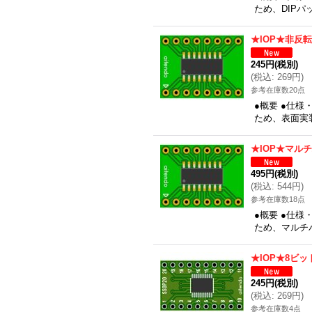
ため、DIPパ
★IOP★非反
245円
(税別)
(
税込
:
269円
)
参考在庫数20点
●概要 ●仕様
ため、表面実装
★IOP★マル
495円
(税別)
(
税込
:
544円
)
参考在庫数18点
●概要 ●仕様
ため、マルチバ
★IOP★8ビッ
245円
(税別)
(
税込
:
269円
)
参考在庫数4点