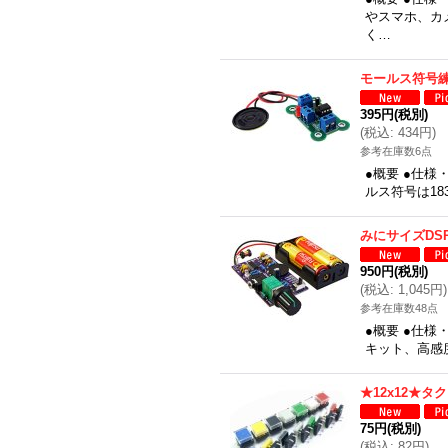
やスマホ、カ
く…
モールス符号
395円
(税別)
(
税込
:
434円
)
参考在庫数6点
●概要 ●仕
ルス符号は18
みにサイズDS
950円
(税別)
(
税込
:
1,045円
)
参考在庫数48点
●概要 ●仕様
キット、高感
★12x12★
75円
(税別)
(
税込
:
82円
)