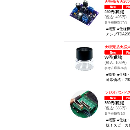
★特売★★20
450円
(税別)
(
税込
:
495円
)
参考在庫数37点
●概要 ●仕
アンプTDA
★特売品★拡大
99円
(税別)
(
税込
:
108円
)
参考在庫数36点
●概要 ●仕様
通常価格：29
ラジオバンド
350円
(税別)
(
税込
:
385円
)
参考在庫数3点
●概要 ●仕
版！スピーカ付