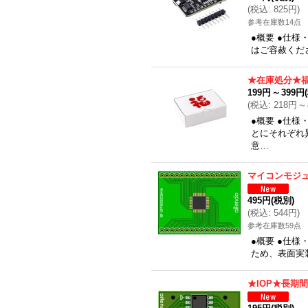
(
税込
:
825円
)
参考在庫数14点
●概要 ●仕
はご容赦くださ
★在庫処分★
199円
～
399円
(
税込
:
218円
～
●概要 ●仕
とにそれぞれ
意…
マイコンモジ
495円
(税別)
(
税込
:
544円
)
参考在庫数59点
●概要 ●仕様
ため、表面実装
★IOP★長期間