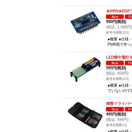
★6959★DS
950円
(税別)
(
税込
:
1,045円
)
参考在庫数15点
●概要 ●仕様
P6959]で
LED懐中電灯
595円
(税別)
(
税込
:
654円
)
参考在庫数12点
●概要 ●仕様
ていないので
精密ドライバー
495円
(税別)
(
税込
:
544円
)
参考在庫数1点
●概要 ●仕