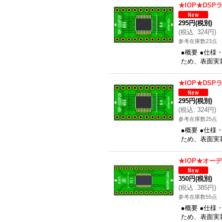
★IOP★DS
295円
(税別)
(
税込
:
324円
)
参考在庫数23点
●概要 ●仕様
ため、表面実装
★IOP★DS
295円
(税別)
(
税込
:
324円
)
参考在庫数25点
●概要 ●仕様
ため、表面実装
★IOP★オー
350円
(税別)
(
税込
:
385円
)
参考在庫数55点
●概要 ●仕様
ため、表面実装