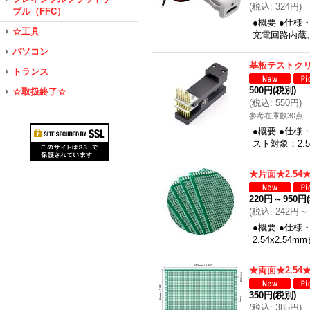
(
税込
:
324円
)
ブル（FFC）
●概要 ●仕様
☆工具
充電回路内蔵
パソコン
基板テストク
トランス
500円
(税別)
☆取扱終了☆
(
税込
:
550円
)
参考在庫数30点
●概要 ●仕
スト対象：2.
★片面★2.5
220円
～
950円
(
税込
:
242円
～
●概要 ●仕様
2.54x2.
★両面★2.54
350円
(税別)
(
税込
:
385円
)