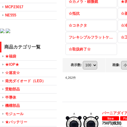
☆カメラ・顕微鏡
★
MCP23017
☆抵抗
☆
NE555
☆コネクタ
☆
フレキシブルフラットケーブル（FFC）
☆
商品カテゴリ一覧
☆取扱終了☆
★福袋
★IOP★
表示数
:
画像
:
☆速攻☆
4,262
件
発光ダイオード（LED）
受動部品
半導体
機構部品
バーニアダイ
モジュール
★バッテリー
750円
(税別)