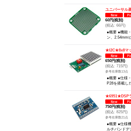
ユニバーサル基
60円
(税別)
(
税込
:
66円
)
●概要 ●機能
ン、2.54mm
★I2C★8x8
650円
(税別)
(
税込
:
715円
)
参考在庫数13点
●概要 ●仕様
P28を搭載し
★6951★DS
750円
(税別)
(
税込
:
825円
)
参考在庫数21点
●概要 ●仕様
ルチバンドデジ