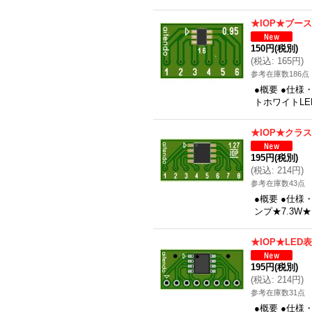
★IOP★ブー
150円
(税別)
(
税込
:
165円
)
参考在庫数186点
●概要 ●仕様
トホワイトLE
★IOP★クラス
195円
(税別)
(
税込
:
214円
)
参考在庫数43点
●概要 ●仕様
ンプ★7.3W
★IOP★LE
195円
(税別)
(
税込
:
214円
)
参考在庫数31点
●概要 ●仕様