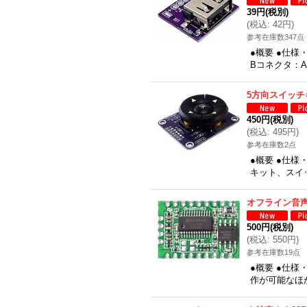
39円
(税別)
(
税込
:
42円
)
参考在庫数347点
●概要 ●仕様
Bコネクタ：A
5方向スイッチ
450円
(税別)
(
税込
:
495円
)
参考在庫数2点
●概要 ●仕様
キット、スイッチ
オフライン音
500円
(税別)
(
税込
:
550円
)
参考在庫数19点
●概要 ●仕様・
作が可能なほ