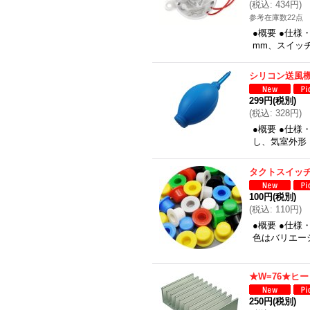
(
税込
:
434円
)
参考在庫数22点
●概要 ●仕様
mm、スイッチ
シリコン送風
299円
(税別)
(
税込
:
328円
)
●概要 ●仕
し、気室外形：
タクトスイッチ
100円
(税別)
(
税込
:
110円
)
●概要 ●仕様
色はバリエー
★W=76★ヒ
250円
(税別)