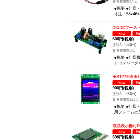
参考在庫数14点
●概要 ●仕様
寸法：58x4
DC/DCブー
600円
(税別)
(
税込
:
660円
)
参考在庫数6点
●概要 ●仕様
トコンバータ
★ST7735S
900円
(税別)
(
税込
:
990円
)
参考在庫数123点
●概要 ●仕様
用フレームの3
液晶表示器付D
690円
(税別)