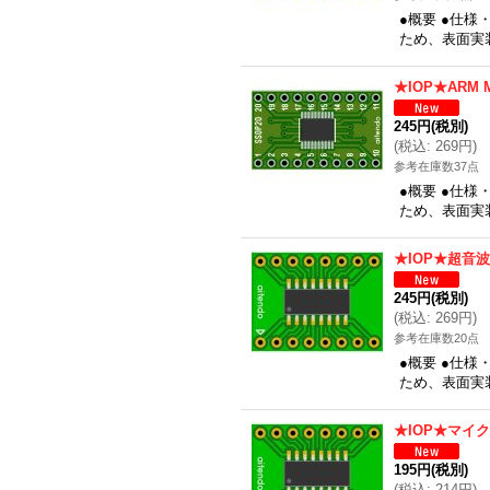
●概要 ●仕様
ため、表面実装
★IOP★ARM
245円
(税別)
(
税込
:
269円
)
参考在庫数37点
●概要 ●仕様
ため、表面実装
★IOP★超音
245円
(税別)
(
税込
:
269円
)
参考在庫数20点
●概要 ●仕様
ため、表面実
★IOP★マイ
195円
(税別)
(
税込
:
214円
)