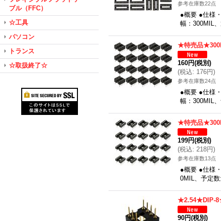
参考在庫数22点
ブル（FFC）
●概要 ●仕様
☆工具
幅：300MI
パソコン
★特売品★300
トランス
160円
(税別)
☆取扱終了☆
(
税込
:
176円
)
参考在庫数24点
●概要 ●仕様
幅：300MI
★特売品★300
199円
(税別)
(
税込
:
218円
)
参考在庫数13点
●概要 ●仕様
0MIL、予定
★2.54★DI
90円
(税別)