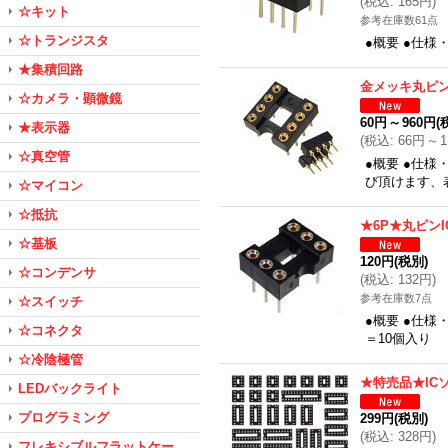
(
税込
:
165円
)
☆キット
参考在庫数61点
☆トランジスタ
●概要 ●仕様
★集積回路
金メッキ丸ピン
☆カメラ・顕微鏡
60円
～
960円
(
★表示器
(
税込
:
66円
～
1
☆真空管
●概要 ●仕様
び頂けます、表
☆マイコン
☆抵抗
★6P★丸ピン
☆基板
120円
(税別)
☆コンデンサ
(
税込
:
132円
)
参考在庫数7点
☆スイッチ
●概要 ●仕様
☆コネクタ
＝10個入り
☆冷陰極管
★特売品★IC
LEDバックライト
プログラミング
299円
(税別)
(
税込
:
328円
)
フレキシブルフラットケー