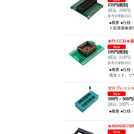
235円
(税別)
(
税込
:
258円
)
参考在庫数16点
●概要 ●仕
ト拡張基板単
★PLCC32★
195円
(税別)
(
税込
:
214円
)
参考在庫数29点
●概要 ●仕様
点セット、ソケ
ゼロプレッシャー
300円
～
500円
(
税込
:
330円
～
●概要 ●仕様
★400/600/7