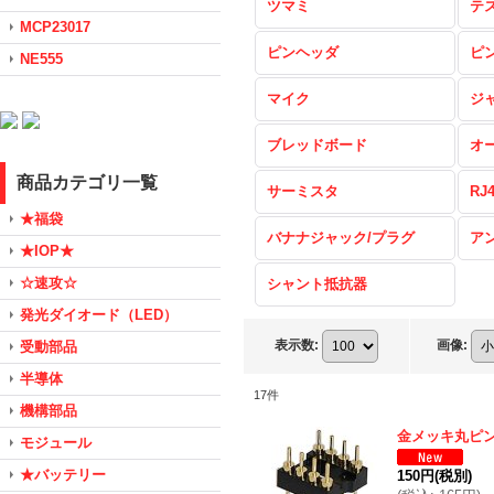
ツマミ
テ
MCP23017
ピンヘッダ
ピ
NE555
マイク
ジ
ブレッドボード
オ
商品カテゴリ一覧
サーミスタ
RJ
★福袋
バナナジャック/プラグ
ア
★IOP★
☆速攻☆
シャント抵抗器
発光ダイオード（LED）
表示数
:
画像
:
受動部品
半導体
17
件
機構部品
金メッキ丸ピ
モジュール
★バッテリー
150円
(税別)