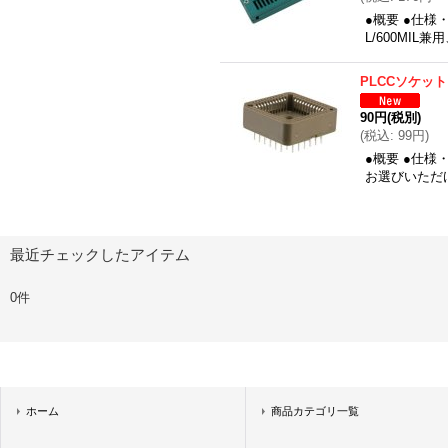
●概要 ●仕様
L/600MIL
PLCCソケッ
90円
(税別)
(
税込
:
99円
)
●概要 ●仕様
お選びいただ
最近チェックしたアイテム
0件
ホーム
商品カテゴリ一覧