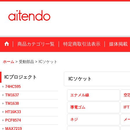
商品カテゴリ一覧
特定商取引法表示
媒体掲載
ホーム
>
受動部品
>
ICソケット
ICプロジェクト
ICソケット
74HC595
TM1637
エナメル線
空
TM1638
導電ゴム
IFT
HT16K33
ネジ
メ
PCF8574
MAX7219