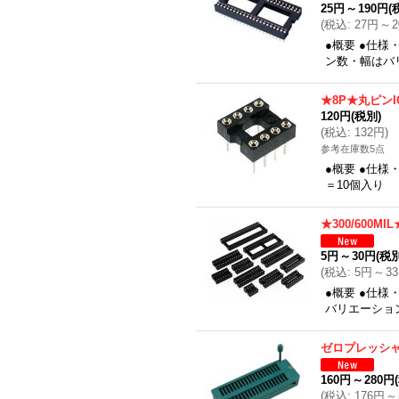
25円
～
190円
(
(
税込
:
27円
～
●概要 ●仕様・
ン数・幅はバ
★8P★丸ピン
120円
(税別)
(
税込
:
132円
)
参考在庫数5点
●概要 ●仕様
＝10個入り
★300/600M
5円
～
30円
(税別
(
税込
:
5円
～
3
●概要 ●仕様・
バリエーショ
ゼロプレッシャ
160円
～
280円
(
税込
:
176円
～