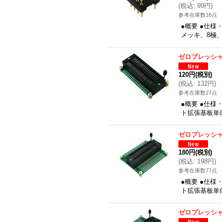
(
税込
:
99円
)
参考在庫数16点
●概要 ●仕様
メッキ、8極
ゼロプレッシ
120円
(税別)
(
税込
:
132円
)
参考在庫数27点
●概要 ●仕
ト拡張基板単体
ゼロプレッシ
180円
(税別)
(
税込
:
198円
)
参考在庫数77点
●概要 ●仕
ト拡張基板単
ゼロプレッシ