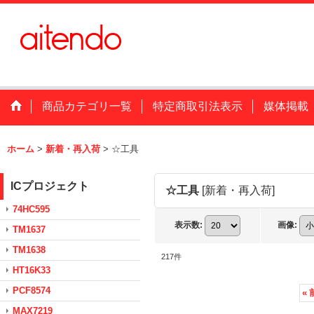
商品カテゴリ一覧
特定商取引法表示
媒体掲載
ホーム
>
新着・再入荷
>
☆工具
ICプロジェクト
☆工具
[
新着・再入荷
]
74HC595
表示数
:
画像
:
TM1637
TM1638
217
件
HT16K33
PCF8574
«
MAX7219