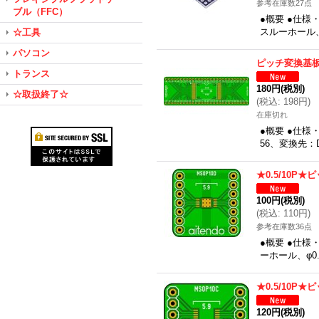
参考在庫数27点
ブル（FFC）
●概要 ●仕様
スルーホール、
☆工具
パソコン
ピッチ変換基板（
トランス
180円
(税別)
☆取扱終了☆
(
税込
:
198円
)
在庫切れ
●概要 ●仕様
56、変換先：D
★0.5/10P
100円
(税別)
(
税込
:
110円
)
参考在庫数36点
●概要 ●仕様・
ーホール、φ0.
★0.5/10P
120円
(税別)