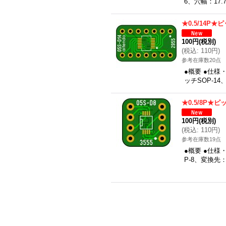
6、穴幅：17.
★0.5/14P
100円
(税別)
(
税込
:
110円
)
参考在庫数20点
●概要 ●仕様
ッチSOP-14
★0.5/8P★
100円
(税別)
(
税込
:
110円
)
参考在庫数19点
●概要 ●仕様
P-8、変換先：