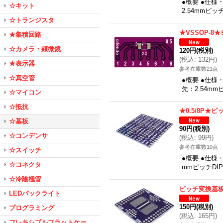
●概要 ●仕様
☆キット
2.54mmピ
☆トランジスタ
★VSSOP-
★集積回路
☆カメラ・顕微鏡
120円
(税別)
(
税込
:
132円
)
★表示器
参考在庫数21点
☆真空管
●概要 ●仕様
先：2.54m
☆マイコン
☆抵抗
★0.5/8P★
☆基板
90円
(税別)
☆コンデンサ
(
税込
:
99円
)
参考在庫数10点
☆スイッチ
●概要 ●仕様
☆コネクタ
mmピッチDIP
☆冷陰極管
ピッチ変換基板★
LEDバックライト
150円
(税別)
プログラミング
(
税込
:
165円
)
フレキシブルフラットケー