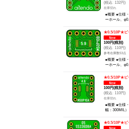
(
税込
:
132円
)
在庫切れ
●概要 ●仕様・
ーホール、φ0.
★0.5/10P
100円
(税別)
(
税込
:
110円
)
参考在庫数53点
●概要 ●仕様・
ーホール、φ0.
★0.5/10P
100円
(税別)
(
税込
:
110円
)
在庫切れ
●概要 ●仕様・
幅：300MIL
★0.5/10P