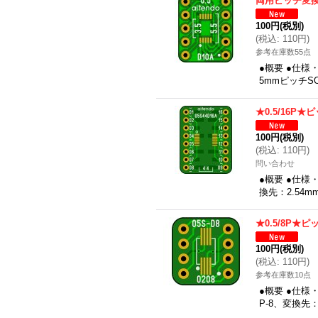
両用ピッチ変換
100円
(税別)
(
税込
:
110円
)
参考在庫数55点
●概要 ●仕様
5mmピッチSO
★0.5/16P
100円
(税別)
(
税込
:
110円
)
問い合わせ
●概要 ●仕様
換先：2.54m
★0.5/8P★
100円
(税別)
(
税込
:
110円
)
参考在庫数10点
●概要 ●仕様
P-8、変換先：