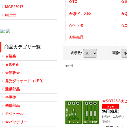
☆TO
☆S
MCP23017
★QFP：0.65
★Q
NE555
☆ヘッダ
☆
★特売品
商品カテゴリ一覧
表示数
:
画像
:
★福袋
★IOP★
499
件
☆速攻☆
発光ダイオード（LED）
受動部品
半導体
★SOT23-3
機構部品
96円
(税別)
モジュール
(
税込
:
105円
)
★バッテリー
準備中