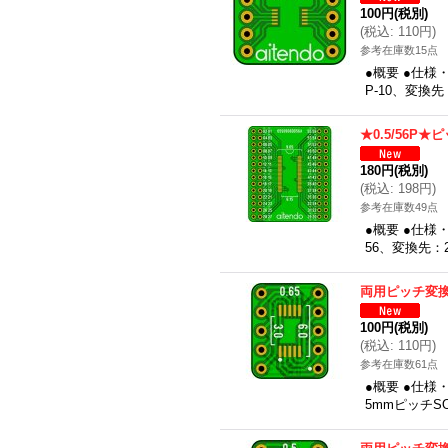
100円
(税別)
(
税込
:
110円
)
参考在庫数15点
●概要 ●仕様
P-10、変換先
★0.5/56P
180円
(税別)
(
税込
:
198円
)
参考在庫数49点
●概要 ●仕様
56、変換先：2
両用ピッチ変換基
100円
(税別)
(
税込
:
110円
)
参考在庫数61点
●概要 ●仕様
5mmピッチSO