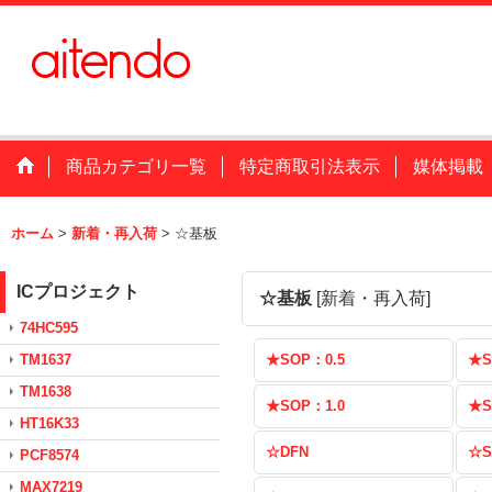
商品カテゴリ一覧
特定商取引法表示
媒体掲載
ホーム
>
新着・再入荷
>
☆基板
ICプロジェクト
☆基板
[
新着・再入荷
]
74HC595
TM1637
★SOP：0.5
★S
TM1638
★SOP：1.0
★S
HT16K33
☆DFN
☆S
PCF8574
MAX7219