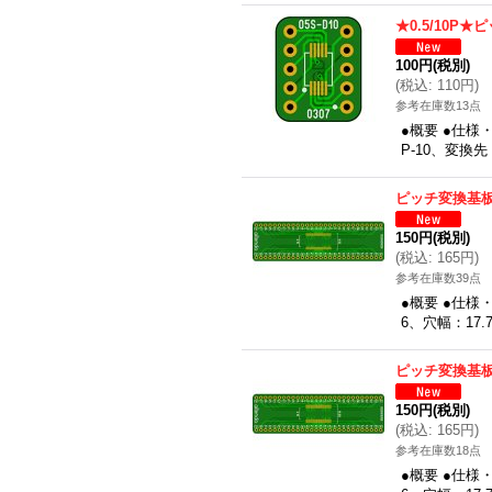
★0.5/10P
100円
(税別)
(
税込
:
110円
)
参考在庫数13点
●概要 ●仕様
P-10、変換先
ピッチ変換基板（
150円
(税別)
(
税込
:
165円
)
参考在庫数39点
●概要 ●仕様
6、穴幅：17.
ピッチ変換基板（
150円
(税別)
(
税込
:
165円
)
参考在庫数18点
●概要 ●仕様