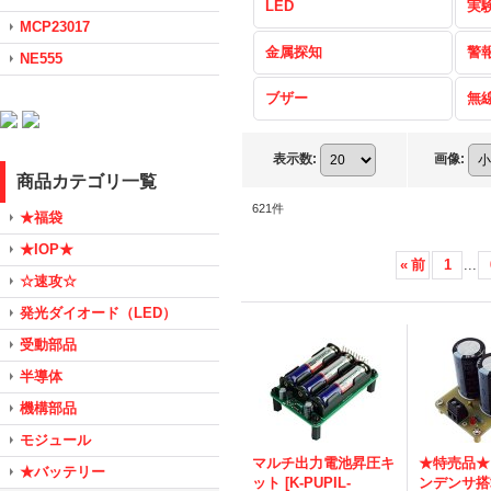
LED
実
MCP23017
金属探知
警
NE555
ブザー
無
表示数
:
画像
:
商品カテゴリ一覧
621
件
★福袋
★IOP★
«
前
1
...
☆速攻☆
発光ダイオード（LED）
受動部品
半導体
機構部品
モジュール
マルチ出力電池昇圧キ
★特売品★
★バッテリー
ット
[
K-PUPIL-
ンデンサ搭