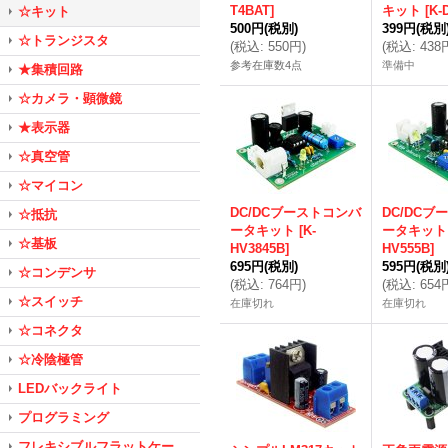
T4BAT
]
キット
[
K-
☆キット
500円
(税別)
399円
(税別
☆トランジスタ
(
税込
:
550円
)
(
税込
:
438
参考在庫数4点
準備中
★集積回路
☆カメラ・顕微鏡
★表示器
☆真空管
☆マイコン
DC/DCブーストコンバ
DC/DCブ
☆抵抗
ータキット
[
K-
ータキット
☆基板
HV3845B
]
HV555B
]
695円
(税別)
595円
(税別
☆コンデンサ
(
税込
:
764円
)
(
税込
:
654
☆スイッチ
在庫切れ
在庫切れ
☆コネクタ
☆冷陰極管
LEDバックライト
プログラミング
フレキシブルフラットケー