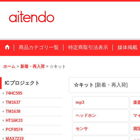
商品カテゴリ一覧
特定商取引法表示
媒体掲載
ホーム
>
新着・再入荷
>
☆キット
ICプロジェクト
☆キット
[
新着・再入荷
]
74HC595
TM1637
mp3
楽
TM1638
ヘッドホン
マ
HT16K33
センサ
測
PCF8574
MAX7219