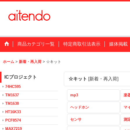
商品カテゴリ一覧
特定商取引法表示
媒体掲載
ホーム
>
新着・再入荷
>
☆キット
ICプロジェクト
☆キット
[
新着・再入荷
]
74HC595
TM1637
mp3
楽
TM1638
ヘッドホン
マ
HT16K33
センサ
測
PCF8574
MAX7219