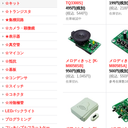
TQ3300S
]
199円
(税別
☆キット
495円
(税別)
(
税込
:
218
☆トランジスタ
(
税込
:
544円
)
在庫切れ
在庫確認中
★集積回路
☆カメラ・顕微鏡
★表示器
☆真空管
☆マイコン
メロディきっと
[
K-
メロディき
☆抵抗
M8058SB
]
M8058SA
]
☆基板
950円
(税別)
500円
(税別
(
税込
:
1,045円
)
(
税込
:
550
☆コンデンサ
在庫切れ
参考在庫数1
☆スイッチ
☆コネクタ
☆冷陰極管
LEDバックライト
プログラミング
フレキシブルフラットケー