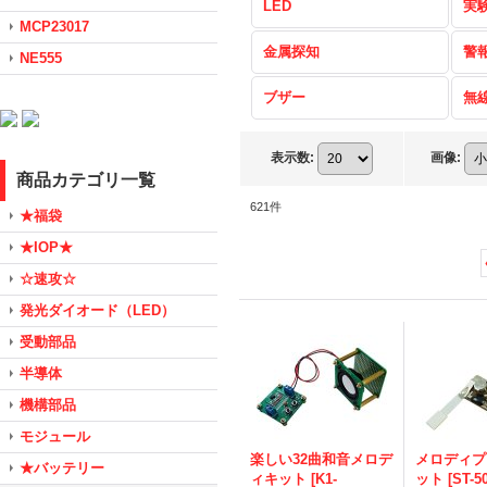
LED
実
MCP23017
金属探知
警
NE555
ブザー
無
表示数
:
画像
:
商品カテゴリ一覧
621
件
★福袋
★IOP★
☆速攻☆
発光ダイオード（LED）
受動部品
半導体
機構部品
モジュール
楽しい32曲和音メロデ
メロディプ
★バッテリー
ィキット
[
K1-
ット
[
ST-5