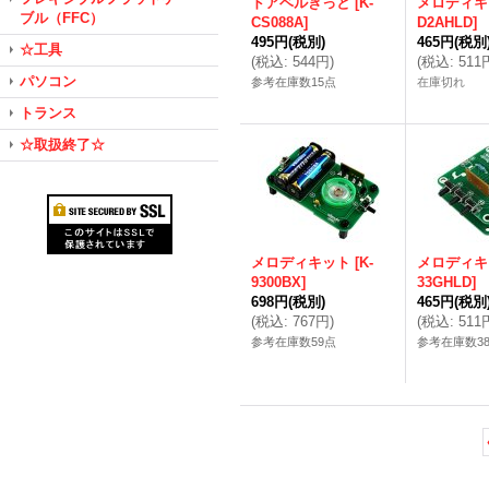
ドアベルきっと
[
K-
メロディキ
ブル（FFC）
CS088A
]
D2AHLD
]
495円
(税別)
465円
(税別
☆工具
(
税込
:
544円
)
(
税込
:
511
パソコン
参考在庫数15点
在庫切れ
トランス
☆取扱終了☆
メロディキット
[
K-
メロディキ
9300BX
]
33GHLD
]
698円
(税別)
465円
(税別
(
税込
:
767円
)
(
税込
:
511
参考在庫数59点
参考在庫数3