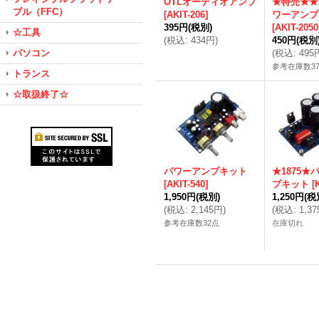
OTLオーディオアンプ
★特売★★2
ブル（FFC）
[
AKIT-206
]
ワーアンプ
395円
(税別)
[
AKIT-2050
☆工具
(
税込
:
434円
)
450円
(税別
パソコン
(
税込
:
495
参考在庫数3
トランス
☆取扱終了☆
パワーアンプキット
★1875★
[
AKIT-540
]
プキット
[
1,950円
(税別)
1,250円
(税
(
税込
:
2,145円
)
(
税込
:
1,3
参考在庫数32点
在庫切れ