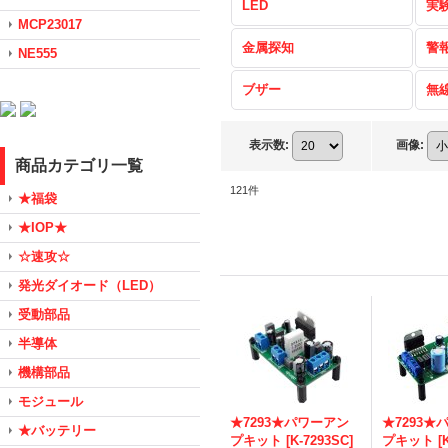
LED
実
MCP23017
金属探知
警
NE555
ブザー
無
表示数
:
画像
:
商品カテゴリ一覧
121
件
★福袋
★IOP★
☆速攻☆
発光ダイオード（LED）
受動部品
半導体
機構部品
モジュール
★7293★パワーアン
★7293★
★バッテリー
プキット
[
K-7293SC
]
プキット
[