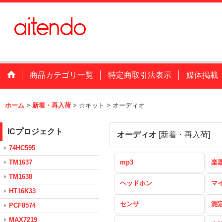
商品カテゴリ一覧
特定商取引法表示
媒体掲載
ホーム
>
新着・再入荷
>
☆キット
>
オーディオ
ICプロジェクト
オーディオ
[
新着・再入荷
]
74HC595
TM1637
mp3
楽
TM1638
ヘッドホン
マ
HT16K33
センサ
測
PCF8574
MAX7219