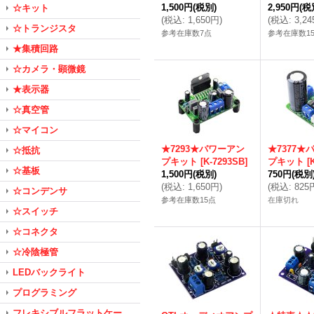
1,500円
(税別)
2,950円
(税
☆キット
(
税込
:
1,650円
)
(
税込
:
3,2
☆トランジスタ
参考在庫数7点
参考在庫数1
★集積回路
☆カメラ・顕微鏡
★表示器
☆真空管
☆マイコン
★7293★パワーアン
★7377★
☆抵抗
プキット
[
K-7293SB
]
プキット
[
☆基板
1,500円
(税別)
750円
(税別
(
税込
:
1,650円
)
(
税込
:
825
☆コンデンサ
参考在庫数15点
在庫切れ
☆スイッチ
☆コネクタ
☆冷陰極管
LEDバックライト
プログラミング
フレキシブルフラットケー