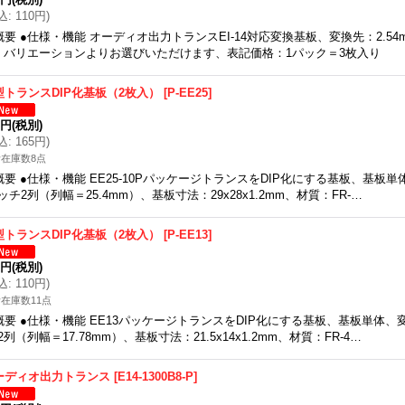
込
:
110円
)
概要 ●仕様・機能 オーディオ出力トランスEI-14対応変換基板、変換先：2.54mmピ
、バリエーションよりお選びいただけます、表記価格：1パック＝3枚入り
型トランスDIP化基板（2枚入）
[
P-EE25
]
0円
(税別)
込
:
165円
)
在庫数8点
概要 ●仕様・機能 EE25-10PパッケージトランスをDIP化にする基板、基板単体
ッチ2列（列幅＝25.4mm）、基板寸法：29x28x1.2mm、材質：FR-…
型トランスDIP化基板（2枚入）
[
P-EE13
]
0円
(税別)
込
:
110円
)
在庫数11点
概要 ●仕様・機能 EE13パッケージトランスをDIP化にする基板、基板単体、変
2列（列幅＝17.78mm）、基板寸法：21.5x14x1.2mm、材質：FR-4…
ーディオ出力トランス
[
E14-1300B8-P
]