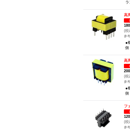
ラ
高
18
(
税
参考
●
側
高
20
(
税
参考
●
側
フ
12
(
税
参考