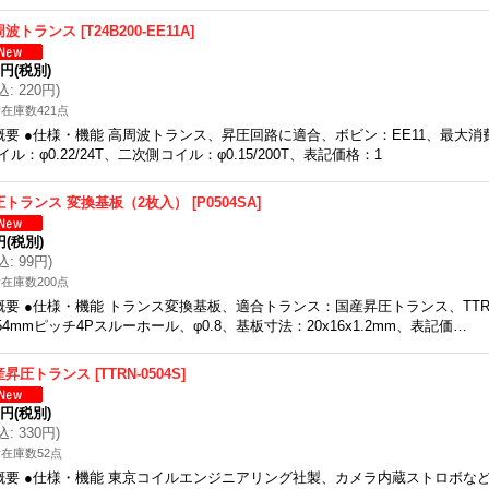
周波トランス
[
T24B200-EE11A
]
0円
(税別)
込
:
220円
)
在庫数421点
概要 ●仕様・機能 高周波トランス、昇圧回路に適合、ボビン：EE11、最大消
イル：φ0.22/24T、二次側コイル：φ0.15/200T、表記価格：1
圧トランス 変換基板（2枚入）
[
P0504SA
]
円
(税別)
込
:
99円
)
在庫数200点
概要 ●仕様・機能 トランス変換基板、適合トランス：国産昇圧トランス、TTRN
.54mmピッチ4Pスルーホール、φ0.8、基板寸法：20x16x1.2mm、表記価…
産昇圧トランス
[
TTRN-0504S
]
0円
(税別)
込
:
330円
)
在庫数52点
概要 ●仕様・機能 東京コイルエンジニアリング社製、カメラ内蔵ストロボな