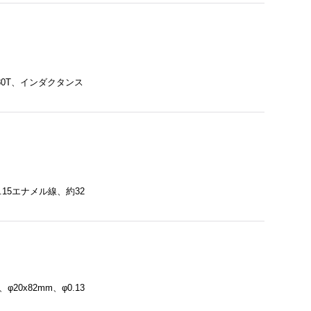
380T、インダクタンス
.15エナメル線、約32
20x82mm、φ0.13