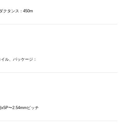
ダクタンス：450m
ョークコイル、パッケージ：
x5P〜2.54mmピッチ