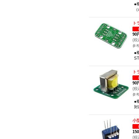
●
（
ト
90
(
税
参考
●
S
ト
90
(
税
参考
●
対
小
15
(
税