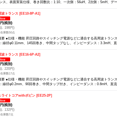
ンス、表面実装仕様、巻き回数比：1:10、一次側：56uH、2次側：5mH、
周波トランス
[
EE10-8P-A1
]
0円
(税別)
込
:
198円
)
在庫数50点
概要 ●仕様・機能 昇圧回路やスイッチング電源などに適合する高周波トランス、
：線径φ0.11mm、145回巻き、中間タップなし、インピーダンス：3.3mH、
周波トランス
[
EE16-6P-A2
]
0円
(税別)
込
:
220円
)
在庫数17点
概要 ●仕様・機能 昇圧回路やスイッチング電源などに適合する高周波トランス、
：線径φ0.2mm、90回巻き、中間タップ付き、インピーダンス：0.8mH、直流
ェライトコアwithボビン
[
EE25-2P
]
0円
(税別)
込
:
132円
)
在庫数7点