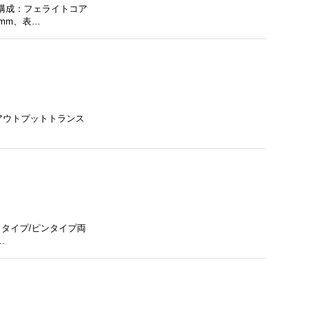
、構成：フェライトコア
6mm、表…
Iアウトプットトランス
ドタイプ/ピンタイプ両
…