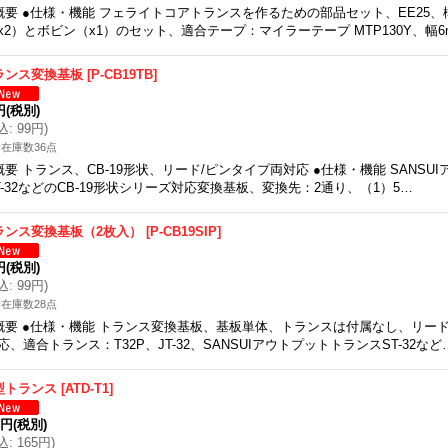
概要 ●仕様・機能 フェライトコアトランスを作るための部品セット、EE25
x2）とボビン（x1）のセット、適合テープ：マイラーテープ MTP130Y、幅
ランス変換基板
[
P-CB19TB
]
円
(税別)
込
:
99円
)
在庫数36点
概要 トランス、CB-19形状、リード/ピンタイプ両対応 ●仕様・機能 SANSU
T-32などのCB-19形状シリーズ対応変換基板、変換先：2通り、（1）5…
ランス変換基板（2枚入）
[
P-CB19SIP
]
円
(税別)
込
:
99円
)
在庫数28点
概要 ●仕様・機能 トランス変換基板、基板単体、トランスは付属なし、リー
応、適合トランス：T32P、JT-32、SANSUIアウトプットトランスST-32など
型トランス
[
ATD-T1
]
0円
(税別)
込
:
165円
)