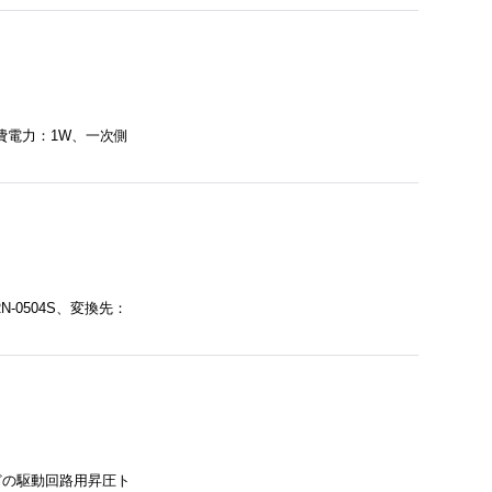
費電力：1W、一次側
-0504S、変換先：
どの駆動回路用昇圧ト