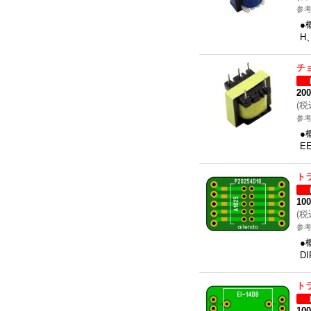
参考
●
H
チ
20
(
税
参考
●
E
ト
10
(
税
参考
●
D
ト
10