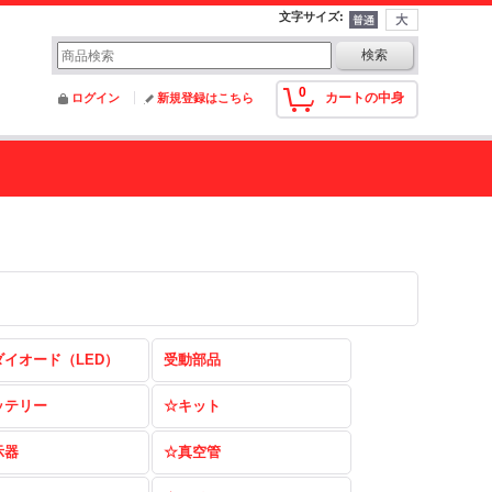
文字サイズ
:
0
カートの中身
ログイン
新規登録はこちら
ダイオード（LED）
受動部品
ッテリー
☆キット
示器
☆真空管