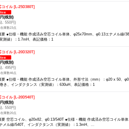
芯コイル
[
L-25D380T
]
0円
(税別)
込
:
550円
)
在庫数23点
概要 ●仕様・機能 作成済み空芯コイル単体、φ25x70mm、φ0.13エナメル線/
実測値）：1.7mH、表記価格：1
芯コイル
[
L-20D320T
]
0円
(税別)
込
:
495円
)
在庫数46点
概要 ●仕様・機能 作成済み空芯コイル単体、外形寸法（mm）：φ20 x 50、φ0
T巻き、インダクタンス（実測値）：630uH、表記価格：1
芯コイル
[
L-20D540T
]
0円
(税別)
込
:
550円
)
在庫数20点
概要 空芯コイル、φ20x82、φ0.13/540T ●仕様・機能 作成済み空芯コイル単体、φ
ナメル線/540T、インダクタンス（実測値）：1.3mH、…