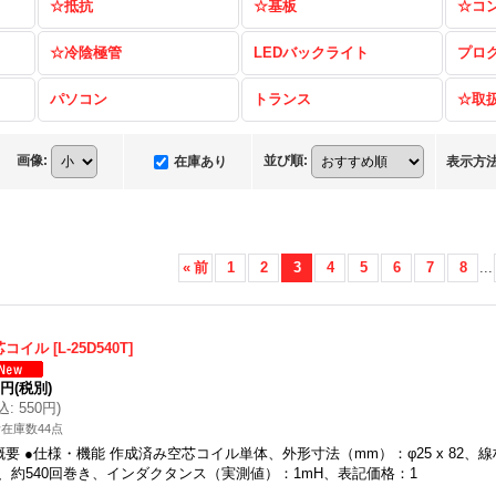
☆抵抗
☆基板
☆コ
☆冷陰極管
LEDバックライト
プロ
パソコン
トランス
☆取
画像
:
並び順
:
在庫あり
表示方
«
前
1
2
3
4
5
6
7
8
...
芯コイル
[
L-25D540T
]
0円
(税別)
込
:
550円
)
在庫数44点
概要 ●仕様・機能 作成済み空芯コイル単体、外形寸法（mm）：φ25 x 82、線
、約540回巻き、インダクタンス（実測値）：1mH、表記価格：1