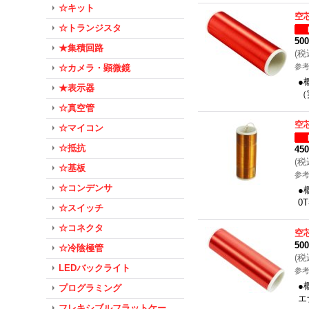
☆キット
空
☆トランジスタ
50
★集積回路
(
税
参考
☆カメラ・顕微鏡
●
★表示器
（
☆真空管
空
☆マイコン
☆抵抗
45
(
税
☆基板
参考
☆コンデンサ
●
0
☆スイッチ
☆コネクタ
空
50
☆冷陰極管
(
税
LEDバックライト
参考
●
プログラミング
エ
フレキシブルフラットケー