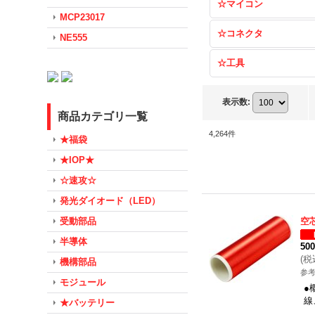
☆マイコン
MCP23017
☆コネクタ
NE555
☆工具
表示数
:
商品カテゴリ一覧
4,264
件
★福袋
★IOP★
☆速攻☆
発光ダイオード（LED）
受動部品
空
半導体
50
(
税
機構部品
参考
モジュール
●
線
★バッテリー