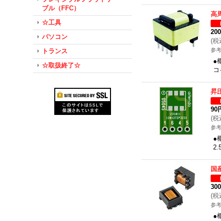
ブル（FFC）
高
☆工具
20
パソコン
(
税
参考
トランス
●
☆取扱終了☆
コ
昇
90
(
税
参考
●
2
国
30
(
税
参考
●