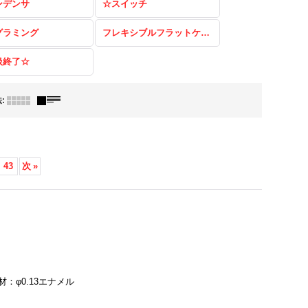
ンデンサ
☆スイッチ
グラミング
フレキシブルフラットケーブル（FFC）
扱終了☆
法
:
43
次
»
材：φ0.13エナメル