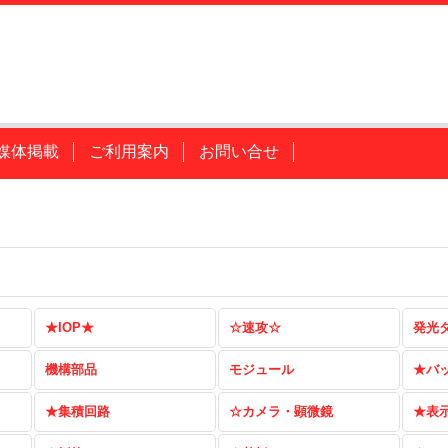
媒体掲載
ご利用案内
お問い合せ
★IOP★
☆速攻☆
発光
機構部品
モジュール
★バ
★集積回路
☆カメラ・顕微鏡
★表