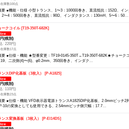
在庫数100点
概要 ●機能・仕様 小型トランス、1〜3：1000回巻き、直流抵抗：152Ω、イン
、2〜4：500回巻き、直流抵抗：90Ω、インダクタンス：130mH、5〜6：50…
ョークコイル
[
T19-350T-682K
]
0円
(税別)
込
:
220円
)
在庫数17点
概要 ●仕様・機能 ★型番変更：TF19-0145-350T→T19-350T-682K★チ
E19、二次側(4)〜(6)、φ0.2mm、350回巻き、インダク…
ランスDIP化基板（3枚入）
[
P-A1825
]
0円
(税別)
込
:
110円
)
在庫数23点
概要 ●仕様・機能 VFD表示器電源トランスA1825DIP化基板、2.0mmピッチ2列
IP-10の変換としても使用できる、2.54mmピッチ側穴幅：17.7…
ランス変換基板（3枚入）
[
P-EI14DS
]
0円
(税別)