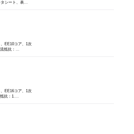
データシート、表…
EE10コア、1次
直流抵抗：…
EE16コア、1次
抵抗：1.…