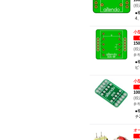
(
税
●
4
小
15
(
税
参考
●
ピ
小
10
(
税
参考
●
チ
オ