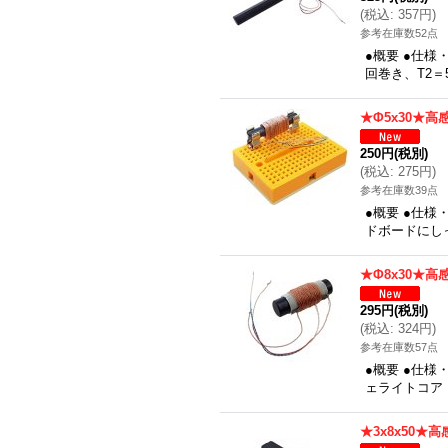
(
税込
:
357円
)
参考在庫数52点
●概要 ●仕様
回巻き、T2＝
★Φ5x30★高
250円
(税別)
(
税込
:
275円
)
参考在庫数39点
●概要 ●仕様
ドボードにしっか
★Φ8x30★高
295円
(税別)
(
税込
:
324円
)
参考在庫数57点
●概要 ●仕様
ェライトコア：
★3x8x50★