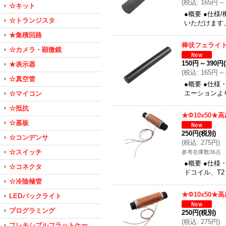
(
税込
:
165円
～
☆キット
●概要 ●仕様
☆トランジスタ
いただけます、
★集積回路
棒状フェライト
☆カメラ・顕微鏡
150円
～
390円
★表示器
(
税込
:
165円
～
☆真空管
●概要 ●仕
エーションよ
☆マイコン
☆抵抗
★Φ10x50★
☆基板
250円
(税別)
☆コンデンサ
(
税込
:
275円
)
☆スイッチ
参考在庫数36点
●概要 ●仕様
☆コネクタ
ドコイル、T2
☆冷陰極管
★Φ10x50★
LEDバックライト
プログラミング
250円
(税別)
(
税込
:
275円
)
フレキシブルフラットケー