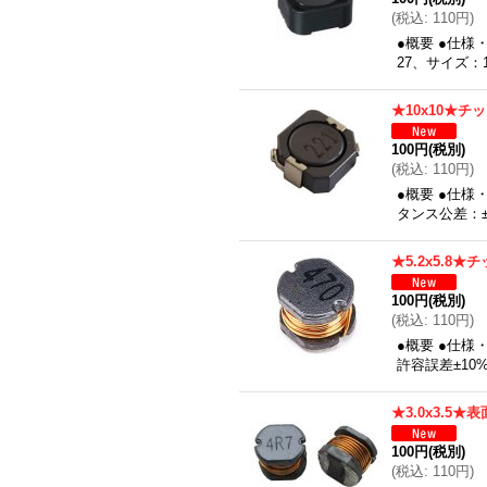
(
税込
:
110円
)
●概要 ●仕様
27、サイズ：
★10x10★
100円
(税別)
(
税込
:
110円
)
●概要 ●仕
タンス公差：±
★5.2x5.8
100円
(税別)
(
税込
:
110円
)
●概要 ●仕様
許容誤差±1
★3.0x3.5
100円
(税別)
(
税込
:
110円
)