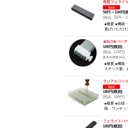
角型フェライ
50円
～
100円
(
(
税込
:
55円
～
●概要 ●機
選びいただけま
★8x3★バー
100円
(税別)
(
税込
:
110円
)
参考在庫数26点
●概要 ●機
スチック製、表
ラジアルリー
180円
(税別)
(
税込
:
198円
)
●概要 ●仕
様、ワンチップラジ
フェライトバー★
100円
(税別)