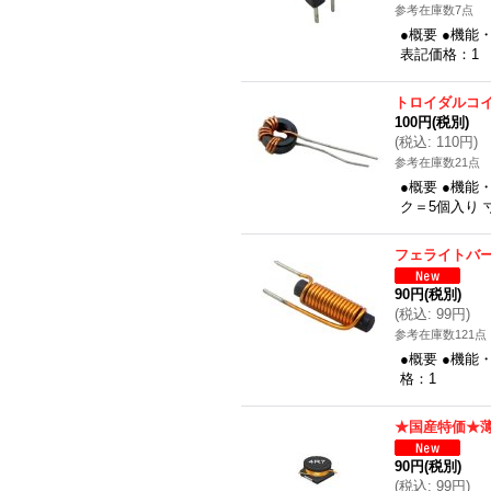
参考在庫数7点
●概要 ●機能・
表記価格：1
トロイダルコイ
100円
(税別)
(
税込
:
110円
)
参考在庫数21点
●概要 ●機能
ク＝5個入り 寸
フェライトバ
90円
(税別)
(
税込
:
99円
)
参考在庫数121点
●概要 ●機能
格：1
★国産特価★薄
90円
(税別)
(
税込
:
99円
)