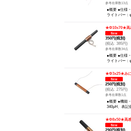
参考在庫数13点
●概要 ●仕様
ライトバー：φ
★Φ10x70★
350円
(税別)
(
税込
:
385円
)
参考在庫数34点
●概要 ●仕様
ライトバー：φ
★Φ3x25★
250円
(税別)
(
税込
:
275円
)
参考在庫数1点
●概要 ●機能
340μH、表記
★Φ8x50★高
290円
(税別)