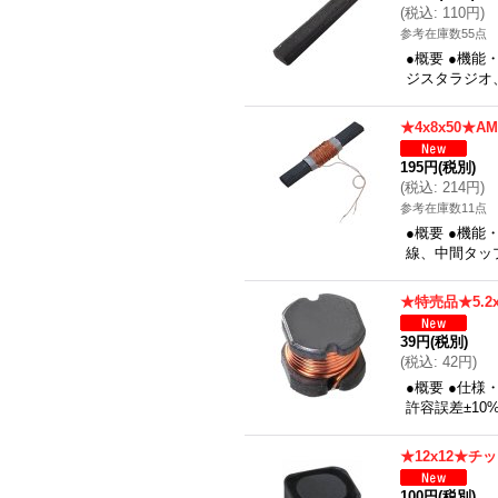
(
税込
:
110円
)
参考在庫数55点
●概要 ●機
ジスタラジオ、
★4x8x50★
195円
(税別)
(
税込
:
214円
)
参考在庫数11点
●概要 ●機能
線、中間タッ
★特売品★5.2
39円
(税別)
(
税込
:
42円
)
●概要 ●仕様
許容誤差±1
★12x12★
100円
(税別)