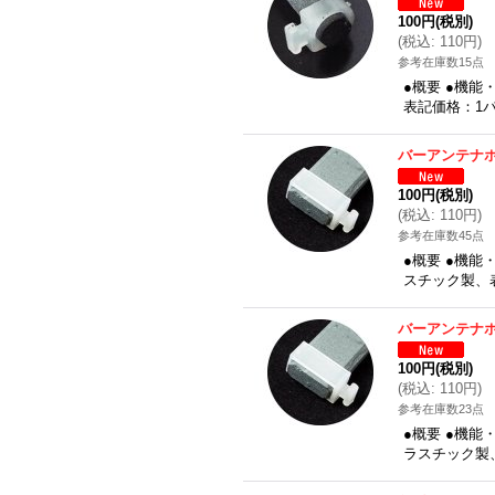
100円
(税別)
(
税込
:
110円
)
参考在庫数15点
●概要 ●機
表記価格：1パ
バーアンテナホ
100円
(税別)
(
税込
:
110円
)
参考在庫数45点
●概要 ●機
スチック製、表
バーアンテナホ
100円
(税別)
(
税込
:
110円
)
参考在庫数23点
●概要 ●機能
ラスチック製、