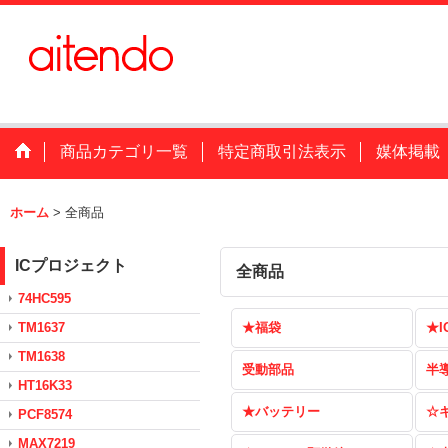
商品カテゴリ一覧
特定商取引法表示
媒体掲載
ホーム
>
全商品
ICプロジェクト
全商品
74HC595
TM1637
★福袋
★I
TM1638
受動部品
半
HT16K33
★バッテリー
☆
PCF8574
MAX7219