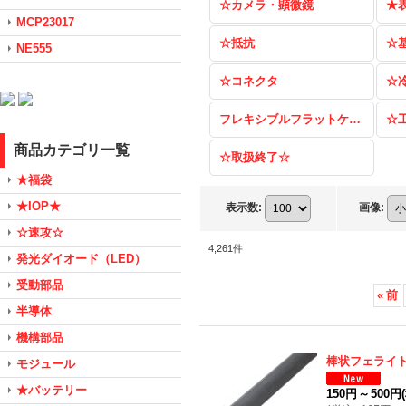
☆カメラ・顕微鏡
★
MCP23017
☆抵抗
☆
NE555
☆コネクタ
☆
フレキシブルフラットケーブル（FFC）
☆
商品カテゴリ一覧
☆取扱終了☆
★福袋
★IOP★
表示数
:
画像
:
☆速攻☆
4,261
件
発光ダイオード（LED）
受動部品
«
前
半導体
機構部品
棒状フェライト
モジュール
★バッテリー
150円
～
500円