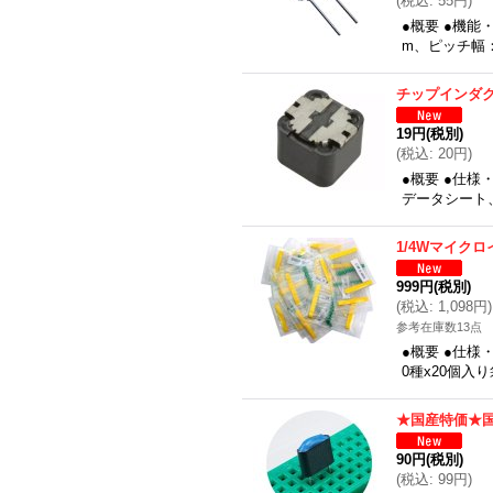
(
税込
:
55円
)
●概要 ●機能
m、ピッチ幅
チップインダ
19円
(税別)
(
税込
:
20円
)
●概要 ●仕様
データシート
1/4Wマイクロ
999円
(税別)
(
税込
:
1,098円
)
参考在庫数13点
●概要 ●仕様
0種x20個入
★国産特価★国
90円
(税別)
(
税込
:
99円
)