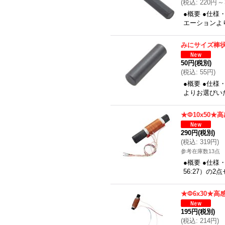
(
税込
:
220円
～
●概要 ●仕
エーションよ
みにサイズ棒状
50円
(税別)
(
税込
:
55円
)
●概要 ●仕
よりお選びいた
★Φ10x50★
290円
(税別)
(
税込
:
319円
)
参考在庫数13点
●概要 ●仕様
56:27）の
★Φ6x30★高
195円
(税別)
(
税込
:
214円
)