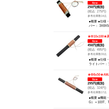
250円
(税別)
(
税込
:
275円
)
参考在庫数14点
●概要 ●仕様
バー： 3X8
★Φ10x100
450円
(税別)
(
税込
:
495円
)
参考在庫数33点
●概要 ●仕様
ライトバー：フ
★Φ8x50★A
295円
(税別)
(
税込
:
324円
)
参考在庫数17点
●概要 ●機能
G）＝103T