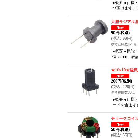
●概要 ●仕
び頂けます、
大型ラジアル
90円
(税別)
(
税込
:
99円
)
参考在庫数123点
●概要 ●機能
位：mm、表
★10x10★
200円
(税別)
(
税込
:
220円
)
参考在庫数33点
●概要 ●仕様
ードを含まず
チョークコイ
50円
(税別)
(
税込
:
55円
)