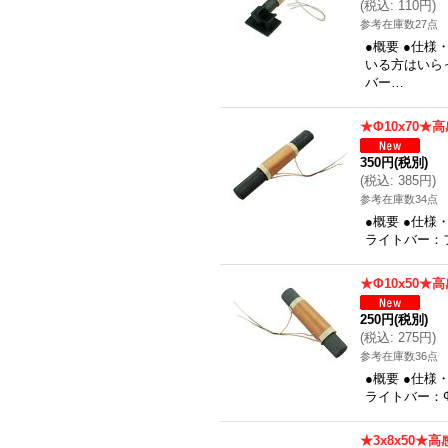
(
税込
:
110円
)
参考在庫数27点
●概要 ●仕
いる方はいら
バー…
★Φ10x70★
350円
(税別)
(
税込
:
385円
)
参考在庫数34点
●概要 ●仕様
ライトバー：フ
★Φ10x50★
250円
(税別)
(
税込
:
275円
)
参考在庫数36点
●概要 ●仕様
ライトバー：Φ1
★3x8x50★