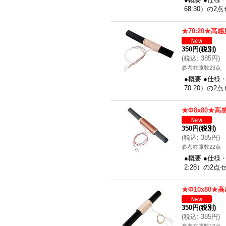
68:30）の2
★70:20★高
350円
(税別)
(
税込
:
385円
)
参考在庫数23点
●概要 ●仕様
70:20）の
★Φ8x80★高
350円
(税別)
(
税込
:
385円
)
参考在庫数22点
●概要 ●仕様
2:28）の2
★Φ10x80★
350円
(税別)
(
税込
:
385円
)