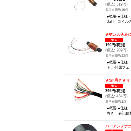
(
税込
:
319円
)
参考在庫数19点
●概要 ●仕様
0uH、コイ
★Φ5x30★み
190円
(税別)
(
税込
:
209円
)
参考在庫数23点
●概要 ●仕様
ト、付属フェラ
★5m巻き★リ
395円
(税別)
(
税込
:
434円
)
参考在庫数2点
●概要 ●仕様
巻き、表記価
バーアンテナホ