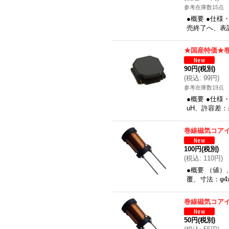
参考在庫数15点
●概要 ●仕様
売終了へ、表
★国産特価★巻
90円
(税別)
(
税込
:
99円
)
参考在庫数19点
●概要 ●仕様
uH、許容差：
巻線磁気コアイ
100円
(税別)
(
税込
:
110円
)
●概要 （値）
覆、寸法：φ4
巻線磁気コア
50円
(税別)