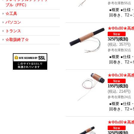
参考在庫数55点
ブル（FFC）
●概要 ●仕様
☆工具
回巻き、T2＝1
パソコン
★Φ8x80★高
トランス
325円
(税別)
☆取扱終了☆
(
税込
:
357円
)
参考在庫数32点
●概要 ●仕様
回巻き、T2＝
★Φ8x30★高
195円
(税別)
(
税込
:
214円
)
参考在庫数24点
●概要 ●仕様
回巻き、T2＝
★Φ8x80★高
325円
(税別)