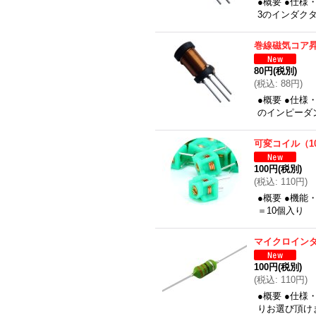
●概要 ●仕様
3のインダク
巻線磁気コア
80円
(税別)
(
税込
:
88円
)
●概要 ●仕様
のインピーダ
可変コイル（1
100円
(税別)
(
税込
:
110円
)
●概要 ●機能
＝10個入り
マイクロインダ
100円
(税別)
(
税込
:
110円
)
●概要 ●仕様
りお選び頂け