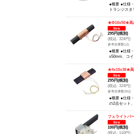
●概要 ●仕
トランジスタラ
★Φ10x50
295円
(税別)
(
税込
:
324円
)
参考在庫数1点
●概要 ●仕
x50mm、
★4x10x38
295円
(税別)
(
税込
:
324円
)
参考在庫数29点
●概要 ●仕様
の2点セット、
フェライトバ
100円
(税別)
(
税込
:
110円
)