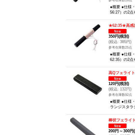
参考在庫数19点
●概要 ●仕様
56:27）の2
★62:35★高
350円
(税別)
(
税込
:
385円
)
参考在庫数25点
●概要 ●仕様
62:35）の
高Qフェライトバ
120円
(税別)
(
税込
:
132円
)
参考在庫数92点
●概要 ●仕
ランジスタラジ
棒状フェライト
200円
～
300円