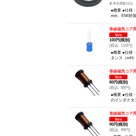
参考在庫数16点
●概要 ●仕様
mm、EMI対
巻線磁気コア
100円
(税別)
(
税込
:
110円
)
●概要 ●仕様
タンス（mH
巻線磁気コア
80円
(税別)
(
税込
:
88円
)
●概要 ●仕様
のインダクタ
巻線磁気コア
90円
(税別)
(
税込
:
99円
)