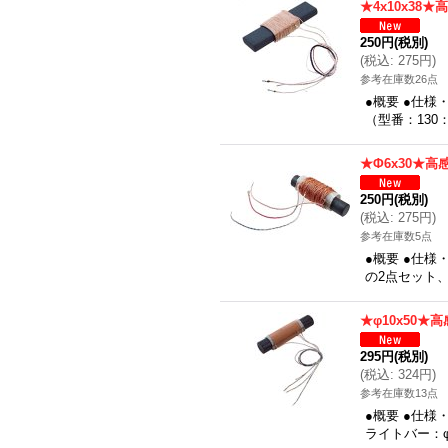
★4x10x38
250円
(税別)
(
税込
:
275円
)
参考在庫数26点
●概要 ●仕様
（型番：130
★Φ6x30★高
250円
(税別)
(
税込
:
275円
)
参考在庫数5点
●概要 ●仕様
の2点セット、
★φ10x50★
295円
(税別)
(
税込
:
324円
)
参考在庫数13点
●概要 ●仕様
ライトバー：φ1