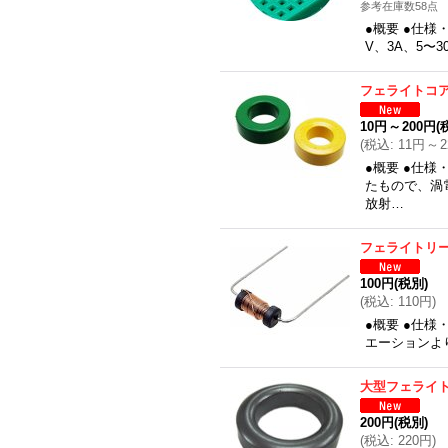
参考在庫数58点
●概要 ●仕様
V、3A、5〜30
フェライトコ
10円
～
200円
(
(
税込
:
11円
～
●概要 ●仕
たもので、渦
放射…
フェライトリ
100円
(税別)
(
税込
:
110円
)
●概要 ●仕様
エーションよ
大型フェライ
200円
(税別)
(
税込
:
220円
)