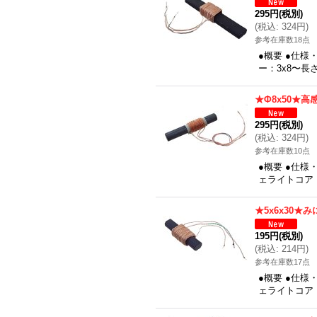
295円
(税別)
(
税込
:
324円
)
参考在庫数18点
●概要 ●仕様
ー：3x8〜長
★Φ8x50★高
295円
(税別)
(
税込
:
324円
)
参考在庫数10点
●概要 ●仕様
ェライトコア：
★5x6x30★
195円
(税別)
(
税込
:
214円
)
参考在庫数17点
●概要 ●仕様
ェライトコア：