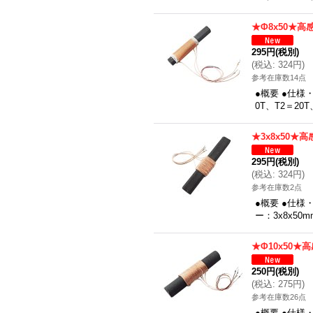
★Φ8x50★高
295円
(税別)
(
税込
:
324円
)
参考在庫数14点
●概要 ●仕様
0T、T2＝2
★3x8x50★
295円
(税別)
(
税込
:
324円
)
参考在庫数2点
●概要 ●仕様
ー：3x8x5
★Φ10x50★
250円
(税別)
(
税込
:
275円
)
参考在庫数26点
●概要 ●仕様