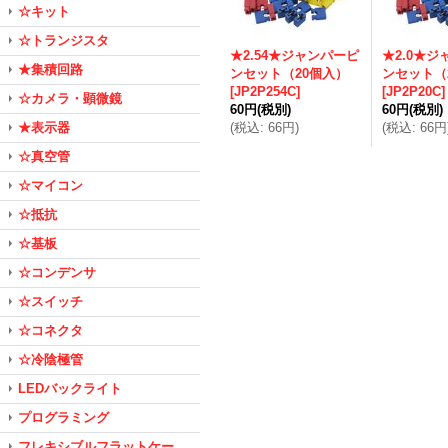
☆キット
☆トランジスタ
★2.54★ジャンパーピ
★2.0★
★集積回路
ンセット（20個入）
ンセット（
[
JP2P254C
]
[
JP2P20C
]
☆カメラ・顕微鏡
60円
(税別)
60円
(税別)
★表示器
(
税込
:
66円
)
(
税込
:
66円
☆真空管
☆マイコン
☆抵抗
☆基板
☆コンデンサ
☆スイッチ
☆コネクタ
☆冷陰極管
LEDバックライト
プログラミング
フレキシブルフラットケー