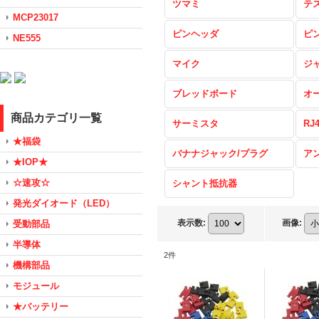
ツマミ
テ
MCP23017
ピンヘッダ
ピ
NE555
マイク
ジ
ブレッドボード
オ
商品カテゴリ一覧
サーミスタ
RJ
★福袋
バナナジャック/プラグ
ア
★IOP★
☆速攻☆
シャント抵抗器
発光ダイオード（LED）
表示数
:
画像
:
受動部品
半導体
2
件
機構部品
モジュール
★バッテリー