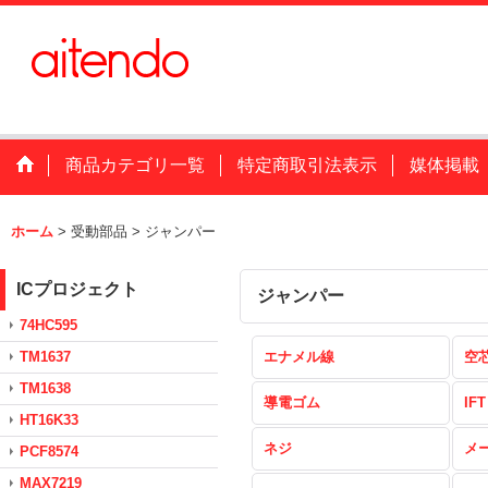
商品カテゴリ一覧
特定商取引法表示
媒体掲載
ホーム
>
受動部品
>
ジャンパー
ICプロジェクト
ジャンパー
74HC595
TM1637
エナメル線
空
TM1638
導電ゴム
IFT
HT16K33
ネジ
メ
PCF8574
MAX7219