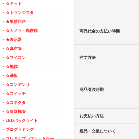
☆キット
☆トランジスタ
★集積回路
☆カメラ・顕微鏡
商品代金の支払い時期
★表示器
☆真空管
☆マイコン
注文方法
☆抵抗
☆基板
☆コンデンサ
商品引渡時期
☆スイッチ
☆コネクタ
☆冷陰極管
お支払い方法
LEDバックライト
プログラミング
返品・交換について
フレキシブルフラットケー