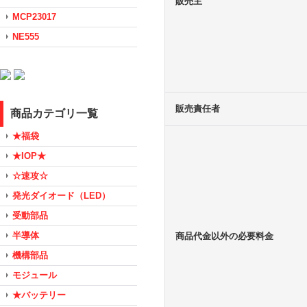
販売主
MCP23017
NE555
販売責任者
商品カテゴリ一覧
★福袋
★IOP★
☆速攻☆
発光ダイオード（LED）
受動部品
半導体
商品代金以外の必要料金
機構部品
モジュール
★バッテリー