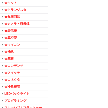
☆キット
☆トランジスタ
★集積回路
☆カメラ・顕微鏡
★表示器
☆真空管
☆マイコン
☆抵抗
☆基板
☆コンデンサ
☆スイッチ
☆コネクタ
☆冷陰極管
LEDバックライト
プログラミング
フレキシブルフラットケー