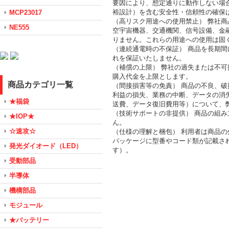
要因により、想定通りに動作しない場
裕設計）を含む安全性・信頼性の確保
MCP23017
（高リスク用途への使用禁止） 弊社
NE555
空宇宙機器、交通機関、信号設備、金
りません。これらの用途への使用は固
（連続通電時の不保証） 商品を長期
れを保証いたしません。
（補償の上限） 弊社の過失または不
購入代金を上限とします。
商品カテゴリ一覧
（間接損害等の免責） 商品の不良、
利益の損失、業務の中断、データの消
★福袋
送費、データ復旧費用等）について、
（技術サポートの非提供） 商品の組
★IOP★
ん。
☆速攻☆
（仕様の理解と梱包） 利用者は商品
パッケージに型番やコード類が記載さ
発光ダイオード（LED）
す）。
受動部品
半導体
機構部品
モジュール
★バッテリー