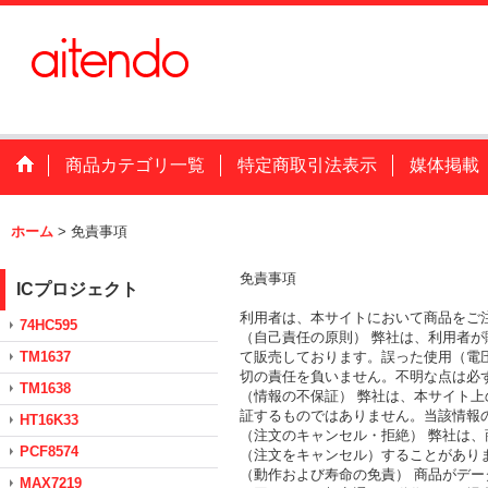
商品カテゴリ一覧
特定商取引法表示
媒体掲載
ホーム
>
免責事項
免責事項
ICプロジェクト
利用者は、本サイトにおいて商品をご
74HC595
（自己責任の原則） 弊社は、利用者
TM1637
て販売しております。誤った使用（電
切の責任を負いません。不明な点は必
TM1638
（情報の不保証） 弊社は、本サイト
証するものではありません。当該情報
HT16K33
（注文のキャンセル・拒絶） 弊社は
PCF8574
（注文をキャンセル）することがあり
（動作および寿命の免責） 商品がデ
MAX7219