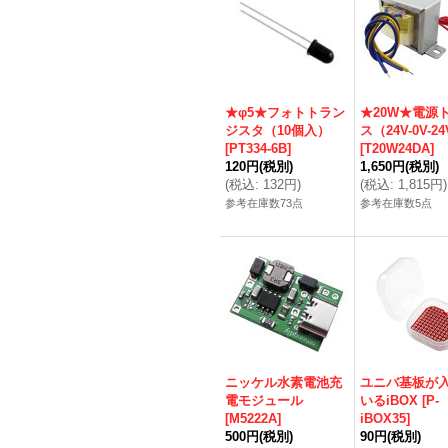
★φ5★フォトトラン
★20W★電源
ジスタ（10個入）
ス（24V-0V-2
[
PT334-6B
]
[
T20W24DA
]
120円
(税別)
1,650円
(税別)
(
税込
:
132円
)
(
税込
:
1,815円
)
参考在庫数73点
参考在庫数5点
ニッケル水素電池充
ユニバ基板が
電モジュール
いるiBOX
[
P-
[
M5222A
]
iBOX35
]
500円
(税別)
90円
(税別)