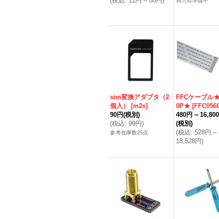
(
税込
:
11円
～
88円
)
再入荷準備中
sim変換アダプタ（2
FFCケーブル★0
個入）
[
m2s
]
0P★
[
FFC056
90円
(税別)
480円
～
16,80
(
税込
:
99円
)
(税別)
(
税込
:
528円
～
参考在庫数25点
18,528円
)