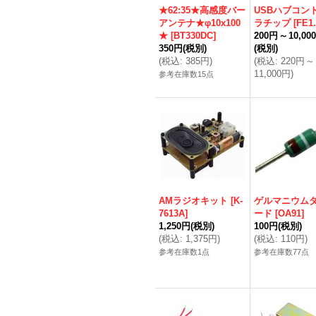
★62:35★高感度バー
USBハブコン
アンテナ★φ10x100
ラチップ
[
FE1
★
[
BT330DC
]
200円
～
10,00
350円
(税別)
(税別)
(
税込
:
385円
)
(
税込
:
220円
～
11,000円
)
参考在庫数15点
AMラジオキット
[
K-
ゲルマニウム
7613A
]
ード
[
OA91
]
1,250円
(税別)
100円
(税別)
(
税込
:
1,375円
)
(
税込
:
110円
)
参考在庫数1点
参考在庫数77点