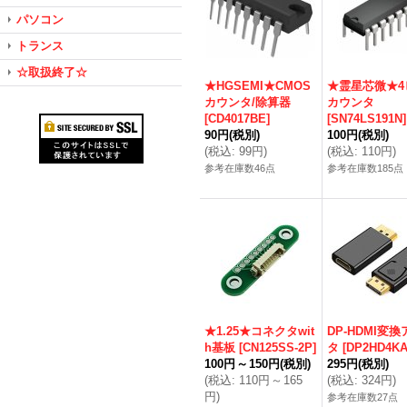
パソコン
トランス
☆取扱終了☆
★HGSEMI★CMOS
★霊星芯微★4
カウンタ/除算器
カウンタ
[
CD4017BE
]
[
SN74LS191N
]
90円
(税別)
100円
(税別)
(
税込
:
99円
)
(
税込
:
110円
)
参考在庫数46点
参考在庫数185点
★1.25★コネクタwit
DP-HDMI変
h基板
[
CN125SS-2P
]
タ
[
DP2HD4K
100円
～
150円
(税別)
295円
(税別)
(
税込
:
110円
～
165
(
税込
:
324円
)
円
)
参考在庫数27点