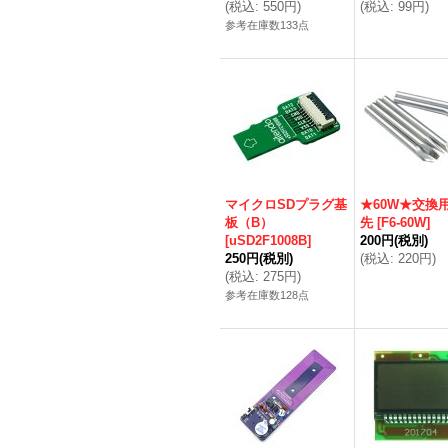
(
税込
:
550円
)
(
税込
:
99円
)
参考在庫数133点
マイクロSDプラグ基
★60W★交換
板（B）
先
[
F6-60W
]
[
uSD2F1008B
]
200円
(税別)
250円
(税別)
(
税込
:
220円
)
(
税込
:
275円
)
参考在庫数128点