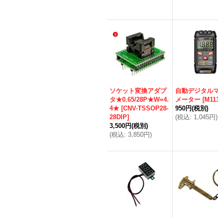
ソケット変換アダプ
自動デジタル
タ★0.65/28P★W=4.
メーター
[
M11
4★
[
CNV-TSSOP28-
950円
(税別)
28DIP
]
(
税込
:
1,045円
)
3,500円
(税別)
(
税込
:
3,850円
)