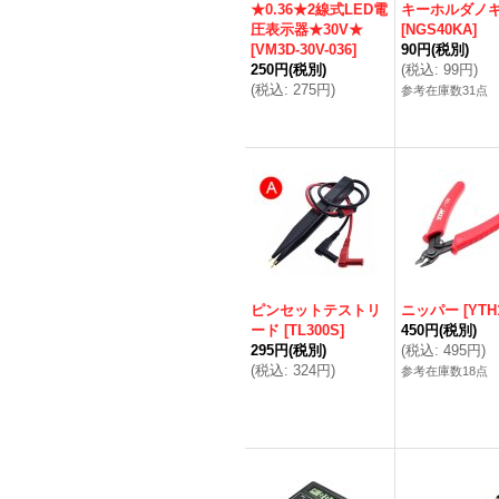
★0.36★2線式LED電
キーホルダノ
圧表示器★30V★
[
NGS40KA
]
[
VM3D-30V-036
]
90円
(税別)
250円
(税別)
(
税込
:
99円
)
(
税込
:
275円
)
参考在庫数31点
ピンセットテストリ
ニッパー
[
YTH
ード
[
TL300S
]
450円
(税別)
295円
(税別)
(
税込
:
495円
)
(
税込
:
324円
)
参考在庫数18点