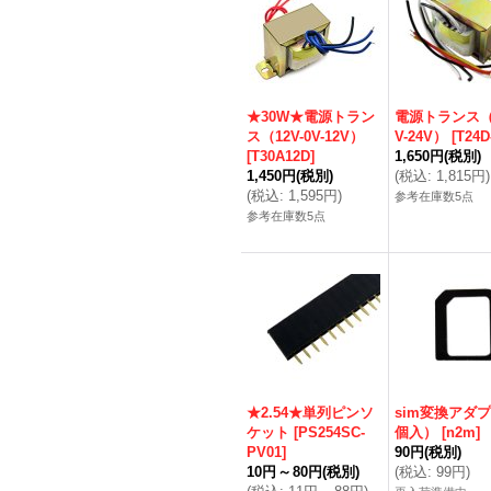
★30W★電源トラン
電源トランス（2
ス（12V-0V-12V）
V-24V）
[
T24D
[
T30A12D
]
1,650円
(税別)
1,450円
(税別)
(
税込
:
1,815円
)
(
税込
:
1,595円
)
参考在庫数5点
参考在庫数5点
★2.54★単列ピンソ
sim変換アダプ
ケット
[
PS254SC-
個入）
[
n2m
]
PV01
]
90円
(税別)
10円
～
80円
(税別)
(
税込
:
99円
)