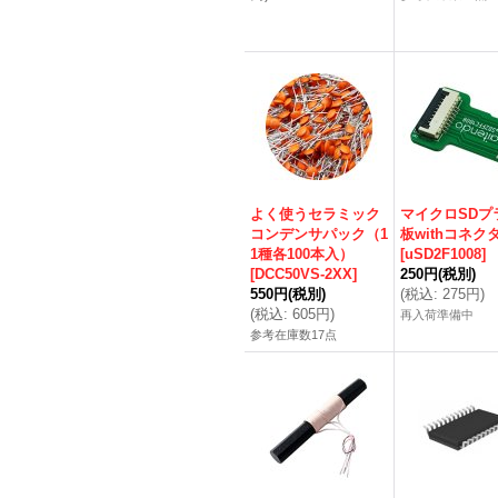
よく使うセラミック
マイクロSDプ
コンデンサパック（1
板withコネク
1種各100本入）
[
uSD2F1008
]
[
DCC50VS-2XX
]
250円
(税別)
550円
(税別)
(
税込
:
275円
)
(
税込
:
605円
)
再入荷準備中
参考在庫数17点