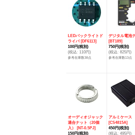
LEDバックライトド
デジタル電池
ライバ
[
DF6113
]
[
BT189
]
100円
(税別)
750円
(税別)
(
税込
:
110円
)
(
税込
:
825円
)
参考在庫数38点
参考在庫数13点
オーディオジャック
アルミケース
適合ナット（20個
[
CS4815A
]
入）
[
NT-0.5PJ
]
450円
(税別)
150円
(税別)
(
税込
:
495円
)