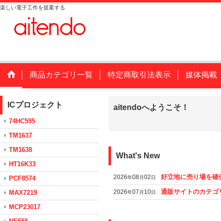
楽しい電子工作を提案する
商品カテゴリ一覧
特定商取引法表示
媒体掲載
ICプロジェクト
aitendoへようこそ！
74HC595
TM1637
TM1638
What's New
HT16K33
好立地に売り場を確
2026
08
02
PCF8574
年
月
日
通販サイトのカテゴ
2026
07
10
MAX7219
年
月
日
MCP23017