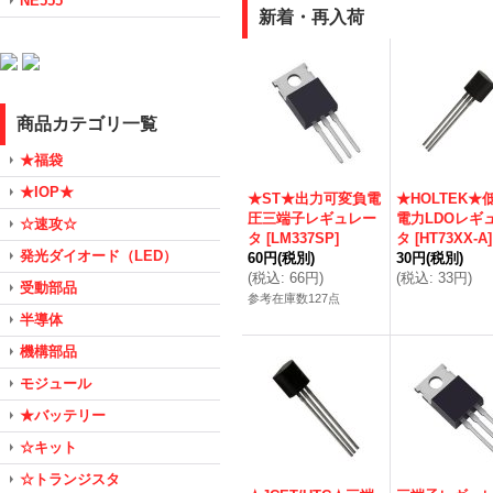
NE555
新着・再入荷
商品カテゴリ一覧
★福袋
★IOP★
★ST★出力可変負電
★HOLTEK★
圧三端子レギュレー
電力LDOレギ
☆速攻☆
タ
[
LM337SP
]
タ
[
HT73XX-A
]
発光ダイオード（LED）
60円
(税別)
30円
(税別)
(
税込
:
66円
)
(
税込
:
33円
)
受動部品
参考在庫数127点
半導体
機構部品
モジュール
★バッテリー
☆キット
☆トランジスタ