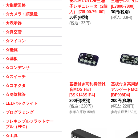
★JCET/UTC★三端
三端子レギュ
★集積回路
子レギュレータ（2個
[
L7800-7900
]
入）
[
78L00-79L00
]
30円
(税別)
☆カメラ・顕微鏡
30円
(税別)
(
税込
:
33円
)
★表示器
(
税込
:
33円
)
☆真空管
☆マイコン
☆抵抗
☆基板
☆コンデンサ
☆スイッチ
基板付き高利得低雑
基板付き高周
☆コネクタ
音MOS-FET
アルゲートMOS
☆冷陰極管
[
3SK143SIP4
]
[
BF998D4
]
200円
(税別)
200円
(税別)
LEDバックライト
(
税込
:
220円
)
(
税込
:
220円
)
プログラミング
参考在庫数159点
参考在庫数162点
フレキシブルフラットケー
ブル（FFC）
☆工具