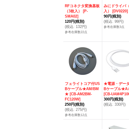
RFコネクタ変換基板
みにドライバ（
（3枚入）
[
P-
入）
[
DV0220
]
SMA02
]
90円
(税別)
120円
(税別)
(
税込
:
99円
)
(
税込
:
132円
)
参考在庫数3点
参考在庫数22点
フェライトコア付US
★電源・データ
Bケーブル★AM/BM
Bケーブル★A
★
[
CB-AM2BM-
[
CB-UAM4P10
FC120W
]
300円
(税別)
250円
(税別)
(
税込
:
330円
)
(
税込
:
275円
)
参考在庫数12点