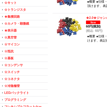
●概要 ●仕様
☆キット
頂けます、表
☆トランジスタ
★集積回路
★2.0★ジャ
☆カメラ・顕微鏡
60円
(税別)
★表示器
(
税込
:
66円
)
●概要 ●仕様
☆真空管
けます、表記
☆マイコン
☆抵抗
☆基板
☆コンデンサ
☆スイッチ
☆コネクタ
☆冷陰極管
LEDバックライト
プログラミング
フレキシブルフラットケー