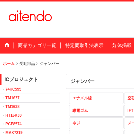
商品カテゴリ一覧
特定商取引法表示
媒体掲載
ホーム
>
受動部品
>
ジャンパー
ICプロジェクト
ジャンパー
74HC595
TM1637
エナメル線
空
TM1638
導電ゴム
IFT
HT16K33
ネジ
メ
PCF8574
MAX7219