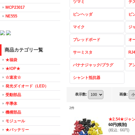
ツマミ
テ
MCP23017
ピンヘッダ
ピ
NE555
マイク
ジ
ブレッドボード
オ
商品カテゴリ一覧
サーミスタ
RJ
★福袋
バナナジャック/プラグ
ア
★IOP★
☆速攻☆
シャント抵抗器
発光ダイオード（LED）
表示数
:
画像
:
受動部品
半導体
2
件
機構部品
★2.54★ジ
モジュール
60円
(税別)
★バッテリー
(
税込
:
66円
)