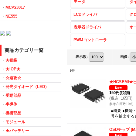
モータ
タ
MCP23017
LCDドライバ
ク
NE555
表示器ドライバ
オ
PWMコントローラ
商品カテゴリ一覧
表示数
:
画像
:
★福袋
★IOP★
9
件
☆速攻☆
★HGSEMI
発光ダイオード（LED）
150円
(税別)
受動部品
(
税込
:
165円
)
半導体
参考在庫数10点
●概要 ●機能
機構部品
号を抽出するビ
モジュール
OSDチップ
[
M
★バッテリー