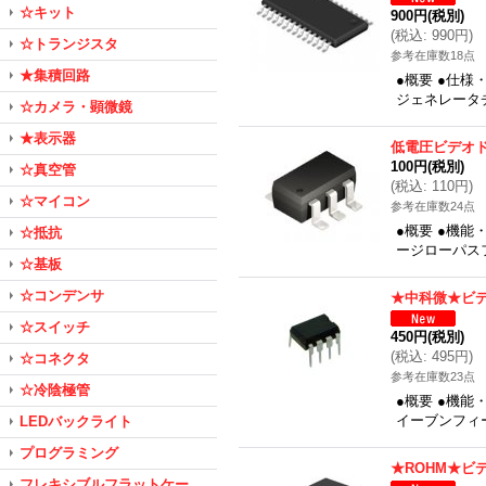
☆キット
900円
(税別)
(
税込
:
990円
)
☆トランジスタ
参考在庫数18点
★集積回路
●概要 ●仕様
ジェネレータチ
☆カメラ・顕微鏡
★表示器
低電圧ビデオ
100円
(税別)
☆真空管
(
税込
:
110円
)
☆マイコン
参考在庫数24点
●概要 ●機能
☆抵抗
ージローパスフ
☆基板
☆コンデンサ
★中科微★ビ
☆スイッチ
450円
(税別)
(
税込
:
495円
)
☆コネクタ
参考在庫数23点
☆冷陰極管
●概要 ●機能
イーブンフィ
LEDバックライト
プログラミング
★ROHM★ビ
フレキシブルフラットケー