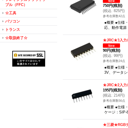
ブル（FFC）
750円
(税別)
(
税込
:
825円
)
☆工具
参考在庫数42点
パソコン
●概要 ●仕様
応、動作電源：4
トランス
☆取扱終了☆
★JRC★3入
90円
(税別)
(
税込
:
99円
)
参考在庫数24点
●概要 ●仕様
3V、データ
★JRC★2入
195円
(税別)
(
税込
:
214円
)
参考在庫数56点
●概要 ●仕様
ケージ：SIP
★三菱★RGB