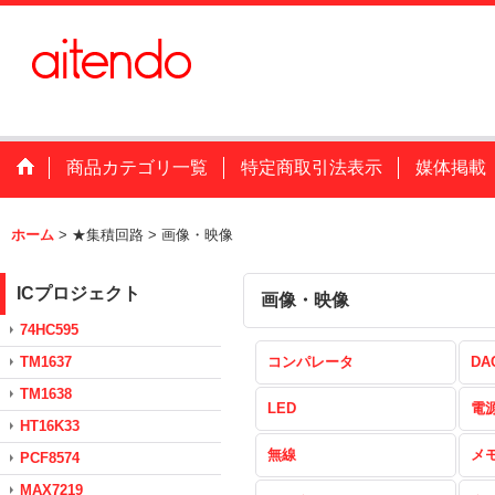
商品カテゴリ一覧
特定商取引法表示
媒体掲載
ホーム
>
★集積回路
>
画像・映像
ICプロジェクト
画像・映像
74HC595
TM1637
コンパレータ
DA
TM1638
LED
電
HT16K33
無線
メ
PCF8574
MAX7219