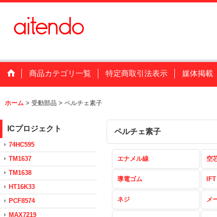
商品カテゴリ一覧
特定商取引法表示
媒体掲載
ホーム
>
受動部品
>
ペルチェ素子
ICプロジェクト
ペルチェ素子
74HC595
TM1637
エナメル線
空
TM1638
導電ゴム
IFT
HT16K33
ネジ
メ
PCF8574
MAX7219