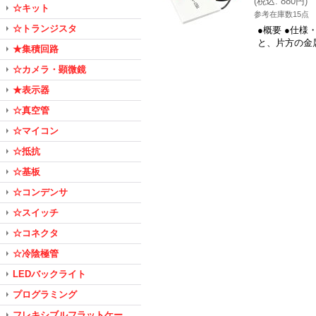
(
税込
:
880円
)
☆キット
参考在庫数15点
☆トランジスタ
●概要 ●仕
と、片方の金属
★集積回路
☆カメラ・顕微鏡
★表示器
☆真空管
☆マイコン
☆抵抗
☆基板
☆コンデンサ
☆スイッチ
☆コネクタ
☆冷陰極管
LEDバックライト
プログラミング
フレキシブルフラットケー