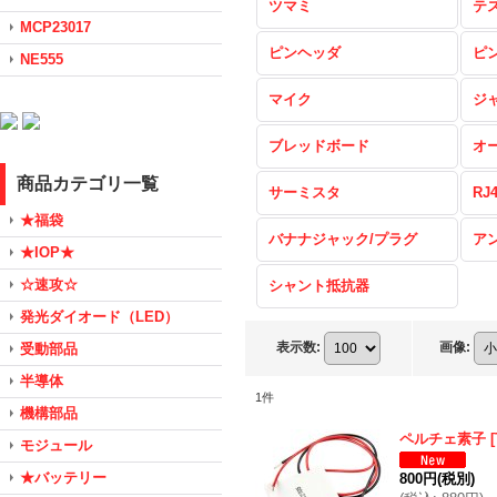
ツマミ
テ
MCP23017
ピンヘッダ
ピ
NE555
マイク
ジ
ブレッドボード
オ
商品カテゴリ一覧
サーミスタ
RJ
★福袋
バナナジャック/プラグ
ア
★IOP★
☆速攻☆
シャント抵抗器
発光ダイオード（LED）
表示数
:
画像
:
受動部品
半導体
1
件
機構部品
ペルチェ素子
[
モジュール
★バッテリー
800円
(税別)