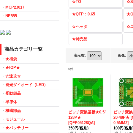
☆TO
☆S
MCP23017
★QFP：0.65
★Q
NE555
☆ヘッダ
☆
★特売品
商品カテゴリ一覧
表示数
:
画像
:
★福袋
★IOP★
5
件
☆速攻☆
発光ダイオード（LED）
受動部品
半導体
機構部品
ピッチ変換基板★0.5/
ピッチ変換基
128P★
20-48P★
[
モジュール
[
QFP05128QA
]
0.5MM2
]
★バッテリー
350円
(税別)
100円
(税別