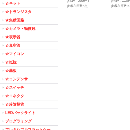
(
税込
:
385円
)
(
税込
:
110
☆キット
参考在庫数5点
参考在庫数9
☆トランジスタ
★集積回路
☆カメラ・顕微鏡
★表示器
☆真空管
☆マイコン
☆抵抗
☆基板
☆コンデンサ
☆スイッチ
☆コネクタ
☆冷陰極管
LEDバックライト
プログラミング
フレキシブルフラットケー