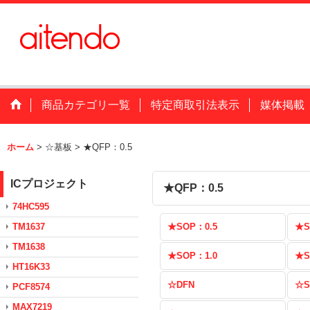
商品カテゴリ一覧
特定商取引法表示
媒体掲載
ホーム
>
☆基板
>
★QFP：0.5
ICプロジェクト
★QFP：0.5
74HC595
TM1637
★SOP：0.5
★S
TM1638
★SOP：1.0
★S
HT16K33
☆DFN
☆S
PCF8574
MAX7219