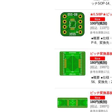
ッチSOP-14
★0.5/8P★
100円
(税別)
(
税込
:
110円
)
参考在庫数19点
●概要 ●仕様
P-8、変換先：
ピッチ変換基板（
180円
(税別)
(
税込
:
198円
)
参考在庫数17点
●概要 ●仕様
56、変換先：2
ピッチ変換基板（
180円
(税別)
(
税込
:
198円
)
参考在庫数5点