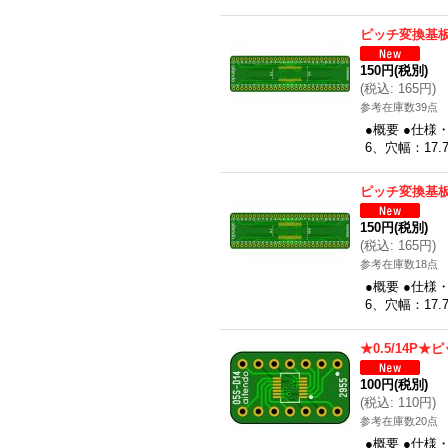
ピッチ変換基板（
150円
(税別)
(
税込
:
165円
)
参考在庫数39点
●概要 ●仕様
6、穴幅：17.
ピッチ変換基板（
150円
(税別)
(
税込
:
165円
)
参考在庫数18点
●概要 ●仕様
6、穴幅：17.
★0.5/14P
100円
(税別)
(
税込
:
110円
)
参考在庫数20点
●概要 ●仕様