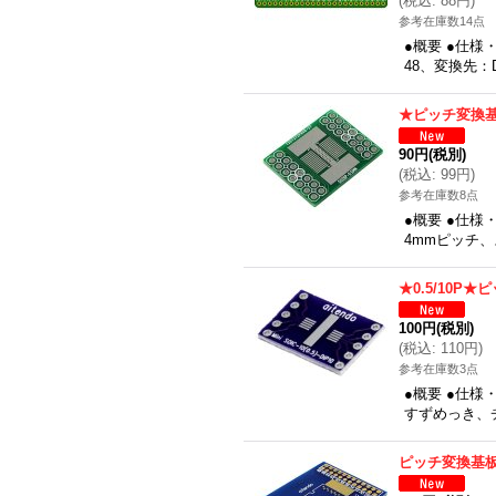
(
税込
:
88円
)
参考在庫数14点
●概要 ●仕様
48、変換先：D
★ピッチ変換基板
90円
(税別)
(
税込
:
99円
)
参考在庫数8点
●概要 ●仕様
4mmピッチ
★0.5/10P
100円
(税別)
(
税込
:
110円
)
参考在庫数3点
●概要 ●仕様
すずめっき、チ
ピッチ変換基板★