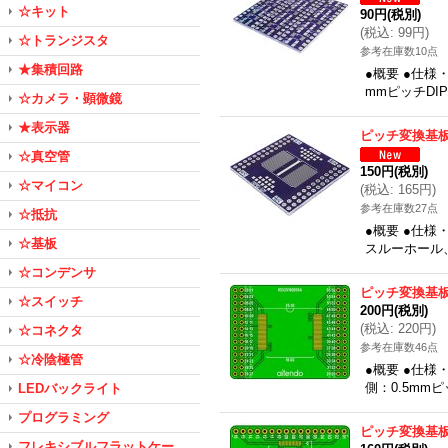
☆キット
90円
(税別)
(
税込
:
99円
)
☆トランジスタ
参考在庫数10点
★集積回路
●概要 ●仕様
mmピッチDIP
☆カメラ・顕微鏡
★表示器
ピッチ変換基板★
☆真空管
150円
(税別)
☆マイコン
(
税込
:
165円
)
参考在庫数27点
☆抵抗
●概要 ●仕様
☆基板
スルーホール、
☆コンデンサ
ピッチ変換基板（
☆スイッチ
200円
(税別)
(
税込
:
220円
)
☆コネクタ
参考在庫数46点
☆冷陰極管
●概要 ●仕様
側：0.5mmピ
LEDバックライト
プログラミング
ピッチ変換基板（
フレキシブルフラットケー