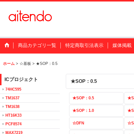
商品カテゴリ一覧
特定商取引法表示
媒体掲載
ホーム
>
☆基板
>
★SOP：0.5
ICプロジェクト
★SOP：0.5
74HC595
TM1637
★SOP：0.5
★S
TM1638
★SOP：1.0
★S
HT16K33
☆DFN
☆S
PCF8574
MAX7219