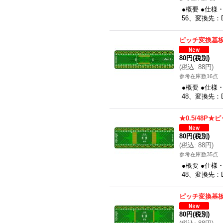
●概要 ●仕様
56、変換先：D
ピッチ変換基板★
80円
(税別)
(
税込
:
88円
)
参考在庫数16点
●概要 ●仕様
48、変換先：D
★0.5/48P
80円
(税別)
(
税込
:
88円
)
参考在庫数35点
●概要 ●仕様
48、変換先：D
ピッチ変換基板（
80円
(税別)