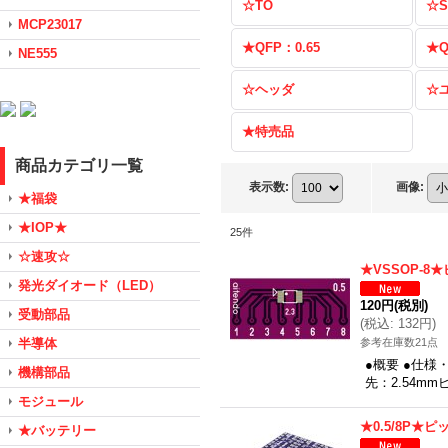
☆TO
☆S
MCP23017
★QFP：0.65
★Q
NE555
☆ヘッダ
☆
★特売品
商品カテゴリ一覧
表示数
:
画像
:
★福袋
★IOP★
25
件
☆速攻☆
★VSSOP-
発光ダイオード（LED）
120円
(税別)
受動部品
(
税込
:
132円
)
半導体
参考在庫数21点
●概要 ●仕様
機構部品
先：2.54m
モジュール
★0.5/8P★
★バッテリー