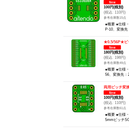
100円
(税別)
(
税込
:
110円
)
参考在庫数15点
●概要 ●仕様
P-10、変換先
★0.5/56P
180円
(税別)
(
税込
:
198円
)
参考在庫数49点
●概要 ●仕様
56、変換先：2
両用ピッチ変換基
100円
(税別)
(
税込
:
110円
)
参考在庫数61点
●概要 ●仕様
5mmピッチSO