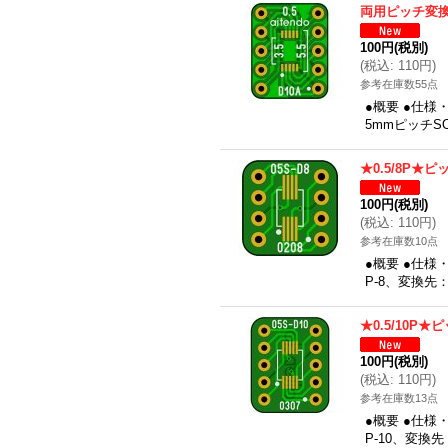
両用ピッチ変換
100円
(税別)
(
税込
:
110円
)
参考在庫数55点
●概要 ●仕様
5mmピッチSO
★0.5/8P★
100円
(税別)
(
税込
:
110円
)
参考在庫数10点
●概要 ●仕様
P-8、変換先：
★0.5/10P
100円
(税別)
(
税込
:
110円
)
参考在庫数13点
●概要 ●仕様
P-10、変換先