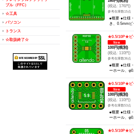
160円
(税別)
ブル（FFC）
(
税込
:
176円
)
参考在庫数15点
☆工具
●概要 ●仕
パソコン
き、0.5mmピ
トランス
★0.5/10P
☆取扱終了☆
100円
(税別)
(
税込
:
110円
)
参考在庫数36点
●概要 ●仕様・
ーホール、φ0.
★0.5/10P
100円
(税別)
(
税込
:
110円
)
参考在庫数53点
●概要 ●仕様・
ーホール、φ0.
★0.5/10P