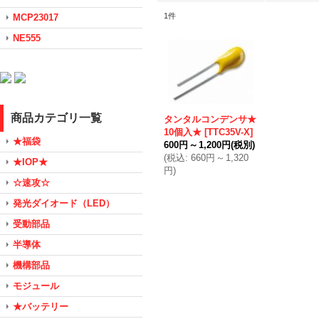
1
件
MCP23017
NE555
商品カテゴリ一覧
タンタルコンデンサ★
10個入★
[
TTC35V-X
]
★福袋
600円
～
1,200円
(税別)
(
税込
:
660円
～
1,320
★IOP★
円
)
☆速攻☆
発光ダイオード（LED）
受動部品
半導体
機構部品
モジュール
★バッテリー