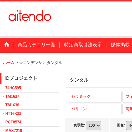
商品カテゴリ一覧
特定商取引法表示
媒体掲載
ホーム
>
☆コンデンサ
>
タンタル
ICプロジェクト
タンタル
74HC595
TM1637
セラミック
フ
TM1638
バリコン
高
HT16K33
PCF8574
表示数
:
画像
:
MAX7219