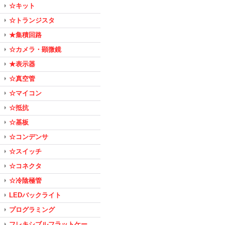
☆キット
☆トランジスタ
★集積回路
☆カメラ・顕微鏡
★表示器
☆真空管
☆マイコン
☆抵抗
☆基板
☆コンデンサ
☆スイッチ
☆コネクタ
☆冷陰極管
LEDバックライト
プログラミング
フレキシブルフラットケー