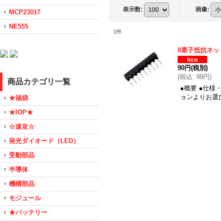
表示数
:
画像
:
MCP23017
NE555
1
件
8素子抵抗ネッ
90円
(税別)
(
税込
:
99円
)
商品カテゴリ一覧
●概要 ●仕様
ョンよりお選
★福袋
★IOP★
☆速攻☆
発光ダイオード（LED）
受動部品
半導体
機構部品
モジュール
★バッテリー