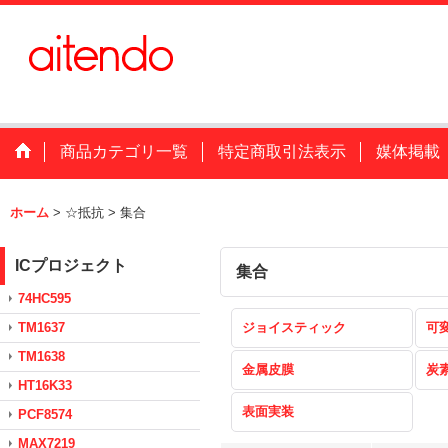
商品カテゴリ一覧
特定商取引法表示
媒体掲載
ホーム
>
☆抵抗
>
集合
ICプロジェクト
集合
74HC595
TM1637
ジョイスティック
可
TM1638
金属皮膜
炭
HT16K33
表面実装
PCF8574
MAX7219