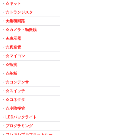
☆キット
☆トランジスタ
★集積回路
☆カメラ・顕微鏡
★表示器
☆真空管
☆マイコン
☆抵抗
☆基板
☆コンデンサ
☆スイッチ
☆コネクタ
☆冷陰極管
LEDバックライト
プログラミング
フレキシブルフラットケー