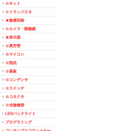
☆キット
☆トランジスタ
★集積回路
☆カメラ・顕微鏡
★表示器
☆真空管
☆マイコン
☆抵抗
☆基板
☆コンデンサ
☆スイッチ
☆コネクタ
☆冷陰極管
LEDバックライト
プログラミング
フレキシブルフラットケー