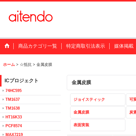
商品カテゴリ一覧
特定商取引法表示
媒体掲載
ホーム
>
☆抵抗
>
金属皮膜
ICプロジェクト
金属皮膜
74HC595
TM1637
ジョイスティック
可
TM1638
金属皮膜
炭
HT16K33
表面実装
PCF8574
MAX7219