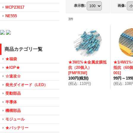
表示数
:
画像
:
MCP23017
NE555
3
件
商品カテゴリ一覧
★福袋
★3W1%★金属皮膜抵
★1/4W1
★IOP★
抗（20個入）
抵抗（60
[
FMFR3W
]
001
]
☆速攻☆
100円
(税別)
99円
～
19
(
税込
:
110円
)
(
税込
:
108
発光ダイオード（LED）
受動部品
半導体
機構部品
モジュール
★バッテリー