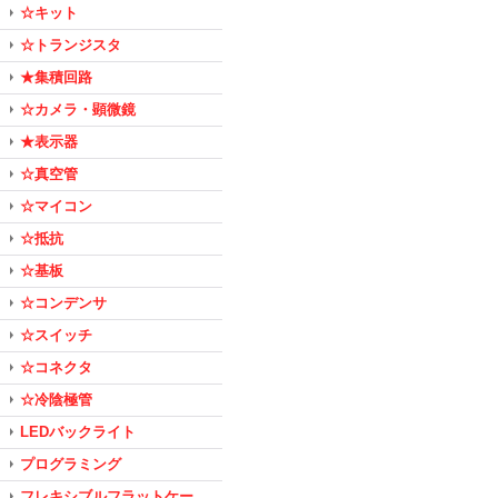
☆キット
☆トランジスタ
★集積回路
☆カメラ・顕微鏡
★表示器
☆真空管
☆マイコン
☆抵抗
☆基板
☆コンデンサ
☆スイッチ
☆コネクタ
☆冷陰極管
LEDバックライト
プログラミング
フレキシブルフラットケー