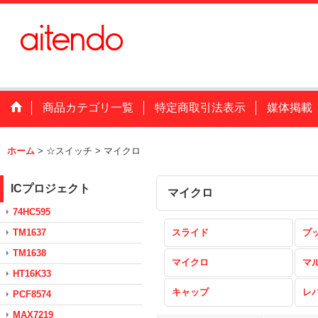
商品カテゴリ一覧
特定商取引法表示
媒体掲載
ホーム
>
☆スイッチ
>
マイクロ
ICプロジェクト
マイクロ
74HC595
TM1637
スライド
プ
TM1638
マイクロ
マ
HT16K33
キャップ
レ
PCF8574
MAX7219