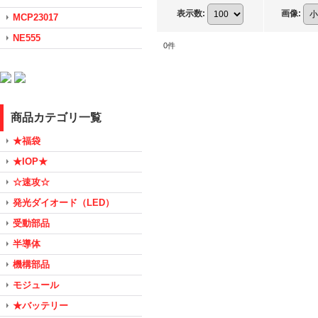
表示数
:
画像
:
MCP23017
NE555
0
件
商品カテゴリ一覧
★福袋
★IOP★
☆速攻☆
発光ダイオード（LED）
受動部品
半導体
機構部品
モジュール
★バッテリー