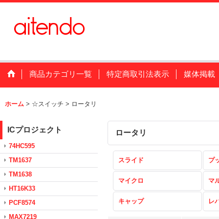
商品カテゴリ一覧
特定商取引法表示
媒体掲載
ホーム
>
☆スイッチ
>
ロータリ
ICプロジェクト
ロータリ
74HC595
TM1637
スライド
プ
TM1638
マイクロ
マ
HT16K33
キャップ
レ
PCF8574
MAX7219