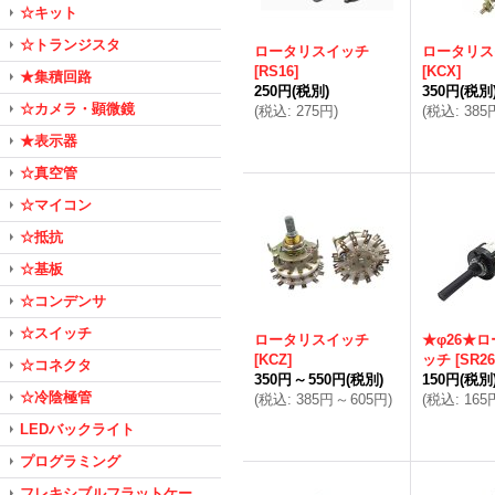
☆キット
☆トランジスタ
ロータリスイッチ
ロータリス
[
RS16
]
[
KCX
]
★集積回路
250円
(税別)
350円
(税別
☆カメラ・顕微鏡
(
税込
:
275円
)
(
税込
:
385
★表示器
☆真空管
☆マイコン
☆抵抗
☆基板
☆コンデンサ
☆スイッチ
ロータリスイッチ
★φ26★
[
KCZ
]
ッチ
[
SR26
☆コネクタ
350円
～
550円
(税別)
150円
(税別
☆冷陰極管
(
税込
:
385円
～
605円
)
(
税込
:
165
LEDバックライト
プログラミング
フレキシブルフラットケー