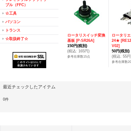
ブル（FFC）
☆工具
パソコン
トランス
ロータリスイッチ変換
ロータリエ
☆取扱終了☆
基板
[
P-SR26A
]
24★
[
RE12
150円
(税別)
V02
]
(
税込
:
165円
)
50円
(税別)
(
税込
:
55円
参考在庫数15点
参考在庫数20
最近チェックしたアイテム
0件