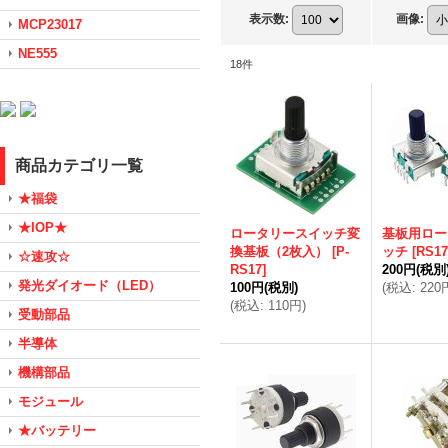
表示数
:
画像
:
MCP23017
NE555
18
件
商品カテゴリ一覧
★福袋
★IOP★
ロータリースイッチ変
基板用ロー
換基板（2枚入）
[
P-
ッチ
[
RS17
☆速攻☆
RS17
]
200円
(税別
発光ダイオード（LED）
100円
(税別)
(
税込
:
220
(
税込
:
110円
)
受動部品
半導体
機構部品
モジュール
★バッテリー