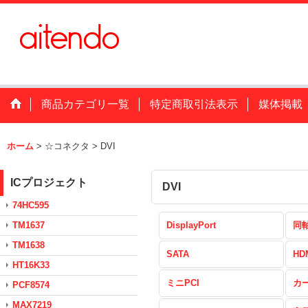
商品カテゴリ一覧
特定商取引法表示
媒体掲載
ホーム
>
☆コネクタ
>
DVI
ICプロジェクト
DVI
74HC595
TM1637
DisplayPort
同
TM1638
SATA
HD
HT16K33
ミニPCI
カ
PCF8574
MAX7219