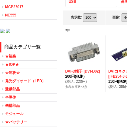
USB
高
MCP23017
NE555
表示数
:
画像
:
3
件
商品カテゴリ一覧
★福袋
★IOP★
DVI-D端子
[
DVI-D02
]
DVIコネク
☆速攻☆
200円
(税別)
[
IFB254-J-
発光ダイオード（LED）
(
税込
:
220円
)
350円
(税別
(
税込
:
385
参考在庫数43点
受動部品
半導体
機構部品
モジュール
★バッテリー