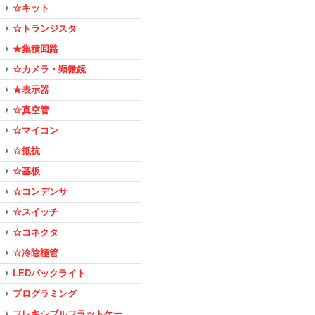
☆キット
☆トランジスタ
★集積回路
☆カメラ・顕微鏡
★表示器
☆真空管
☆マイコン
☆抵抗
☆基板
☆コンデンサ
☆スイッチ
☆コネクタ
☆冷陰極管
LEDバックライト
プログラミング
フレキシブルフラットケー