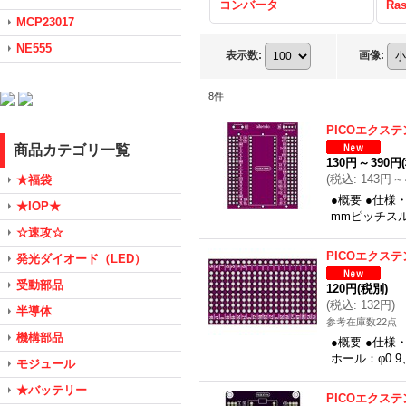
コンバータ
Ras
MCP23017
NE555
表示数
:
画像
:
8
件
PICOエクス
商品カテゴリ一覧
130円
～
390円
(
税込
:
143円
～
★福袋
●概要 ●仕様
★IOP★
mmピッチスル
☆速攻☆
PICOエクス
発光ダイオード（LED）
受動部品
120円
(税別)
(
税込
:
132円
)
半導体
参考在庫数22点
機構部品
●概要 ●仕様
ホール：φ0.
モジュール
★バッテリー
PICOエクス