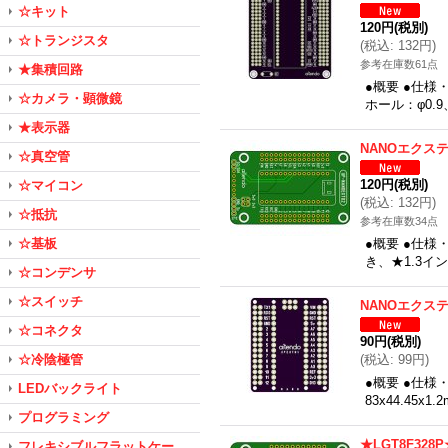
☆キット
120円
(税別)
☆トランジスタ
(
税込
:
132円
)
参考在庫数61点
★集積回路
●概要 ●仕様
☆カメラ・顕微鏡
ホール：φ0.
★表示器
NANOエクス
☆真空管
120円
(税別)
☆マイコン
(
税込
:
132円
)
☆抵抗
参考在庫数34点
☆基板
●概要 ●仕様
き、★1.3イン
☆コンデンサ
☆スイッチ
NANOエクス
☆コネクタ
90円
(税別)
☆冷陰極管
(
税込
:
99円
)
●概要 ●仕様
LEDバックライト
83x44.45x
プログラミング
★LGT8F32
フレキシブルフラットケー