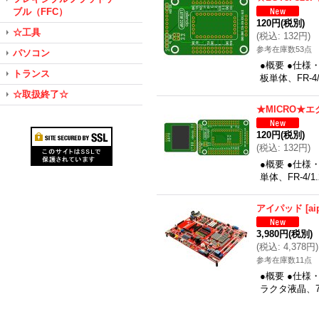
ブル（FFC）
120円
(税別)
☆工具
(
税込
:
132円
)
参考在庫数53点
パソコン
●概要 ●仕様
トランス
板単体、FR-4
☆取扱終了☆
★MICRO★
120円
(税別)
(
税込
:
132円
)
●概要 ●仕様
単体、FR-4/
アイパッド
[
ai
3,980円
(税別)
(
税込
:
4,378円
)
参考在庫数11点
●概要 ●仕様
ラクタ液晶、