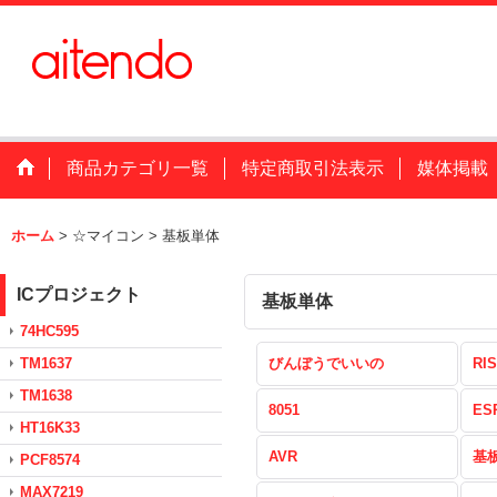
商品カテゴリ一覧
特定商取引法表示
媒体掲載
ホーム
>
☆マイコン
>
基板単体
ICプロジェクト
基板単体
74HC595
TM1637
びんぼうでいいの
RIS
TM1638
8051
ES
HT16K33
AVR
基
PCF8574
MAX7219