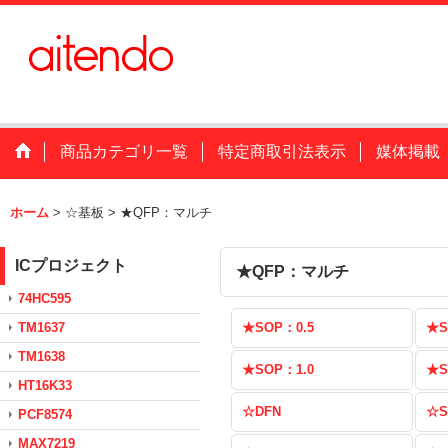
商品カテゴリ一覧
特定商取引法表示
媒体掲載
ホーム
>
☆基板
>
★QFP：マルチ
ICプロジェクト
★QFP：マルチ
74HC595
TM1637
★SOP：0.5
★S
TM1638
★SOP：1.0
★S
HT16K33
☆DFN
☆S
PCF8574
MAX7219