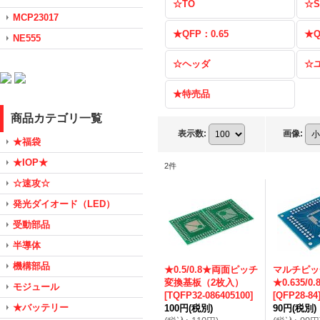
☆TO
☆S
MCP23017
★QFP：0.65
★Q
NE555
☆ヘッダ
☆
★特売品
商品カテゴリ一覧
表示数
:
画像
:
★福袋
★IOP★
2
件
☆速攻☆
発光ダイオード（LED）
受動部品
半導体
機構部品
★0.5/0.8★両面ピッチ
マルチピッ
変換基板（2枚入）
★0.635/0.
モジュール
[
TQFP32-086405100
]
[
QFP28-84
★バッテリー
100円
(税別)
90円
(税別)