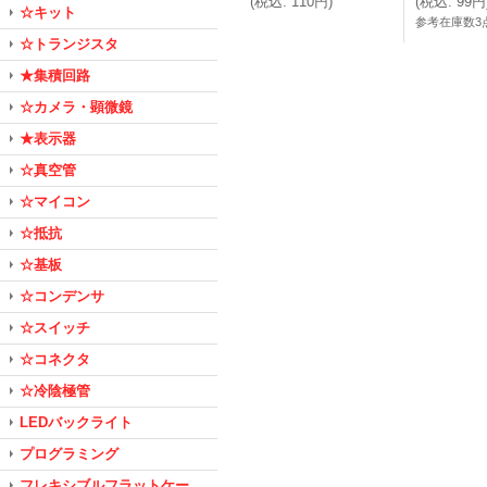
(
税込
:
110円
)
(
税込
:
99円
☆キット
参考在庫数3
☆トランジスタ
★集積回路
☆カメラ・顕微鏡
★表示器
☆真空管
☆マイコン
☆抵抗
☆基板
☆コンデンサ
☆スイッチ
☆コネクタ
☆冷陰極管
LEDバックライト
プログラミング
フレキシブルフラットケー