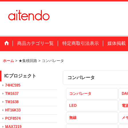
商品カテゴリ一覧
特定商取引法表示
媒体掲載
ホーム
>
★集積回路
>
コンパレータ
ICプロジェクト
コンパレータ
74HC595
TM1637
コンパレータ
DA
TM1638
LED
電
HT16K33
無線
メ
PCF8574
MAX7219