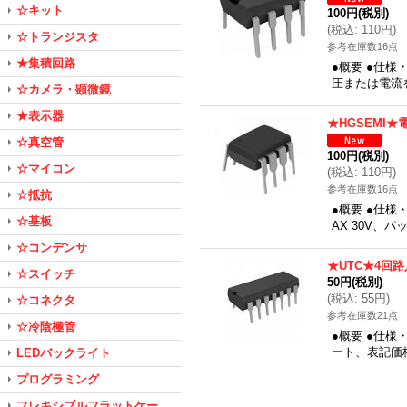
☆キット
100円
(税別)
(
税込
:
110円
)
☆トランジスタ
参考在庫数16点
★集積回路
●概要 ●仕
圧または電流
☆カメラ・顕微鏡
★表示器
★HGSEMI
☆真空管
100円
(税別)
☆マイコン
(
税込
:
110円
)
参考在庫数16点
☆抵抗
●概要 ●仕様
☆基板
AX 30V、
☆コンデンサ
★UTC★4回
☆スイッチ
50円
(税別)
(
税込
:
55円
)
☆コネクタ
参考在庫数21点
☆冷陰極管
●概要 ●仕様
ート、表記価
LEDバックライト
プログラミング
フレキシブルフラットケー