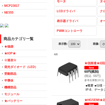
モータ
タ
MCP23017
LCDドライバ
ク
NE555
表示器ドライバ
オ
PWMコントローラ
商品カテゴリ一覧
表示数
:
画像
:
★福袋
★IOP★
4
件
☆速攻☆
★信路達★2
発光ダイオード（LED）
60円
(税別)
受動部品
(
税込
:
66円
)
半導体
参考在庫数157点
●概要 ●仕様
機構部品
IP-8、デー
モジュール
★HGSEMI
★バッテリー