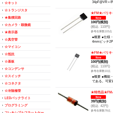
34pF@VR
☆キット
☆トランジスタ
★FM★バリキ
★集積回路
100円
(税別)
☆カメラ・顕微鏡
(
税込
:
110円
)
参考在庫数103点
★表示器
●概要 ●仕様・
☆真空管
4mmピッチ2
☆マイコン
★FM★バリキ
☆抵抗
☆基板
100円
(税別)
(
税込
:
110円
)
☆コンデンサ
参考在庫数10点
☆スイッチ
●概要 ●機
である。可変容
☆コネクタ
☆冷陰極管
★特売品★FM
LEDバックライト
39円
(税別)
プログラミング
(
税込
:
42円
)
参考在庫数78点
フレキシブルフラットケー