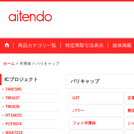
商品カテゴリ一覧
特定商取引法表示
媒体掲載
ホーム
>
半導体
>
バリキャップ
ICプロジェクト
バリキャップ
74HC595
TM1637
UJT
定
TM1638
パワー
整
HT16K33
フォト半導体
シ
PCF8574
MAX7219