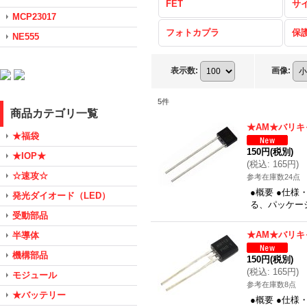
FET
サ
MCP23017
フォトカプラ
保
NE555
表示数
:
画像
:
5
件
商品カテゴリ一覧
★AM★バリキ
★福袋
150円
(税別)
★IOP★
(
税込
:
165円
)
☆速攻☆
参考在庫数24点
●概要 ●仕様
発光ダイオード（LED）
る、パッケージ
受動部品
★AM★バリキ
半導体
機構部品
150円
(税別)
(
税込
:
165円
)
モジュール
参考在庫数8点
★バッテリー
●概要 ●仕様