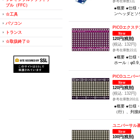
参考在庫数1点
ブル（FFC）
●概要 ●仕様
ンヘッダとソケ
☆工具
パソコン
PICOエクス
トランス
120円
(税別)
☆取扱終了☆
(
税込
:
132円
)
参考在庫数22点
●概要 ●仕様
ホール：φ0.
PICOユニバ
120円
(税別)
(
税込
:
132円
)
参考在庫数202点
●概要 ●仕様
（行）、列接続
ユニバーサル基
100円
(税別)