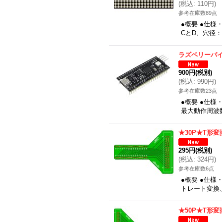
(
税込
:
110円
)
参考在庫数89点
●概要 ●仕様
CとD、穴径：
ラズベリーパ
900円
(税別)
(
税込
:
990円
)
参考在庫数23点
●概要 ●仕様・機
最大動作周波数
★30P★T形
295円
(税別)
(
税込
:
324円
)
参考在庫数6点
●概要 ●仕様・
トレート変換
★50P★T形