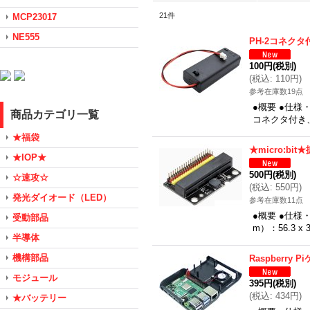
21
件
MCP23017
NE555
PH-2コネク
100円
(税別)
(
税込
:
110円
)
参考在庫数19点
●概要 ●仕様
商品カテゴリ一覧
コネクタ付き、m
★福袋
★micro:b
★IOP★
500円
(税別)
☆速攻☆
(
税込
:
550円
)
発光ダイオード（LED）
参考在庫数11点
●概要 ●仕様・
受動部品
m）：56.3 x
半導体
機構部品
Raspberry P
モジュール
395円
(税別)
(
税込
:
434円
)
★バッテリー