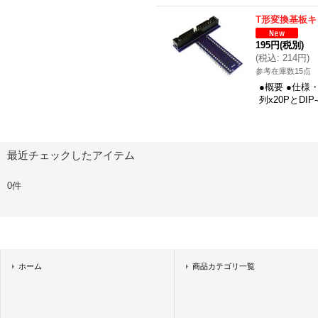
T形変換基板キ
195円
(税別)
(
税込
:
214円
)
参考在庫数15点
●概要 ●仕様
列x20PとD
最近チェックしたアイテム
0件
ホーム
商品カテゴリ一覧