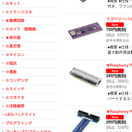
●概要 ●仕様・
☆キット
付き、ファン
☆トランジスタ
ラズベリーパ
★集積回路
☆カメラ・顕微鏡
750円
(税別)
(
税込
:
825円
)
★表示器
参考在庫数16点
☆真空管
●概要 ●仕様・機
最大動作周波数
☆マイコン
☆抵抗
★Raspberr
☆基板
245円
(税別)
☆コンデンサ
(
税込
:
269円
)
参考在庫数5点
☆スイッチ
●概要 ●仕様・
☆コネクタ
バートするエ
☆冷陰極管
★Raspberr
LEDバックライト
295円
(税別)
プログラミング
(
税込
:
324円
)
フレキシブルフラットケー