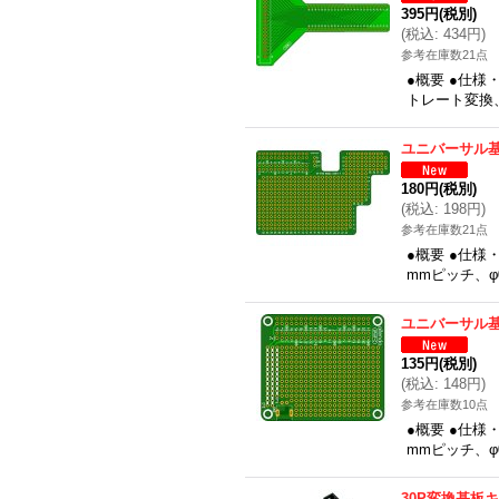
395円
(税別)
(
税込
:
434円
)
参考在庫数21点
●概要 ●仕様・
トレート変換、
ユニバーサル基
180円
(税別)
(
税込
:
198円
)
参考在庫数21点
●概要 ●仕様・
mmピッチ、φ
ユニバーサル基
135円
(税別)
(
税込
:
148円
)
参考在庫数10点
●概要 ●仕様・
mmピッチ、φ
30P変換基板