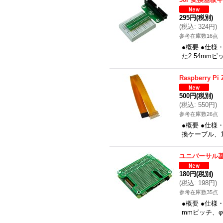
295円
(税別)
(
税込
:
324円
)
参考在庫数16点
●概要 ●仕
た2.54mmピ
Raspberry 
500円
(税別)
(
税込
:
550円
)
参考在庫数26点
●概要 ●仕様
換ケーブル、1
ユニバーサル基
180円
(税別)
(
税込
:
198円
)
参考在庫数35点
●概要 ●仕様・
mmピッチ、φ