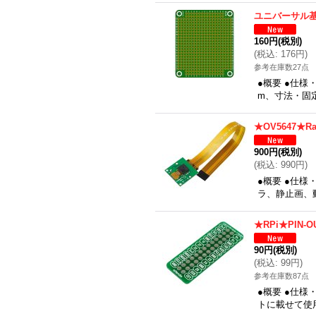
ユニバーサル基板
160円
(税別)
(
税込
:
176円
)
参考在庫数27点
●概要 ●仕様・
m、寸法・固定穴
★OV5647★R
900円
(税別)
(
税込
:
990円
)
●概要 ●仕様
ラ、静止画、
★RPi★PIN-
90円
(税別)
(
税込
:
99円
)
参考在庫数87点
●概要 ●仕様
トに載せて使用、Pi