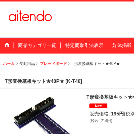
商品カテゴリ一覧
特定商取引法表示
媒体掲載
ホーム
>
受動部品
>
ブレッドボード
>
T形変換基板キット★40P★
T形変換基板キット★40P★
[
K-T40
]
T形変換基板キット★4
販売価格
:
195円
(税別
(
税込
:
214円
)