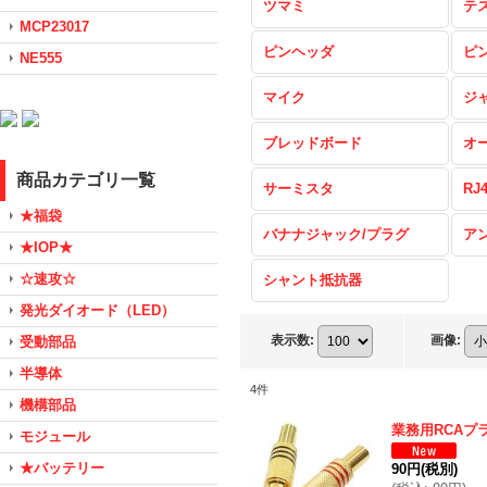
ツマミ
テ
MCP23017
ピンヘッダ
ピ
NE555
マイク
ジ
ブレッドボード
オ
商品カテゴリ一覧
サーミスタ
RJ
★福袋
バナナジャック/プラグ
ア
★IOP★
☆速攻☆
シャント抵抗器
発光ダイオード（LED）
表示数
:
画像
:
受動部品
半導体
4
件
機構部品
業務用RCAプ
モジュール
★バッテリー
90円
(税別)