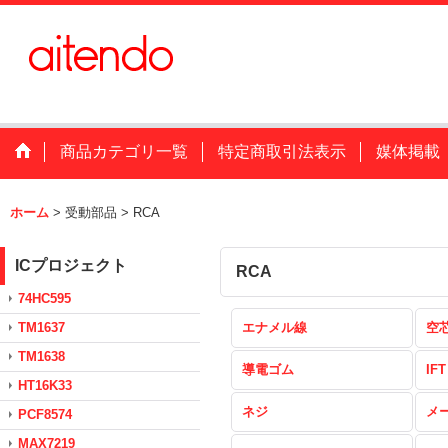
商品カテゴリ一覧
特定商取引法表示
媒体掲載
ホーム
>
受動部品
>
RCA
ICプロジェクト
RCA
74HC595
TM1637
エナメル線
空
TM1638
導電ゴム
IFT
HT16K33
ネジ
メ
PCF8574
MAX7219