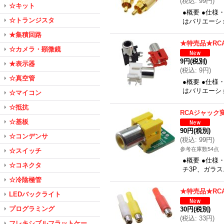
(
税込
:
99円
)
☆キット
●概要 ●仕様
☆トランジスタ
はバリエーシ
★集積回路
★特売品★RC
☆カメラ・顕微鏡
9円
(税別)
★表示器
(
税込
:
9円
)
☆真空管
●概要 ●仕様
はバリエーシ
☆マイコン
☆抵抗
RCAジャック
☆基板
90円
(税別)
☆コンデンサ
(
税込
:
99円
)
参考在庫数54点
☆スイッチ
●概要 ●仕様
☆コネクタ
チ3P、ガラス
☆冷陰極管
★特売品★RC
LEDバックライト
プログラミング
30円
(税別)
(
税込
:
33円
)
フレキシブルフラットケー