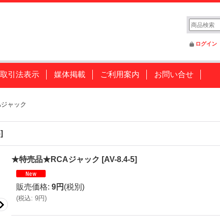
ログイン
取引法表示
媒体掲載
ご利用案内
お問い合せ
Aジャック
5
]
★特売品★RCAジャック
[
AV-8.4-5
]
販売価格
:
9円
(税別)
(
税込
:
9円
)