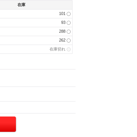
在庫
101
93
288
262
在庫切れ