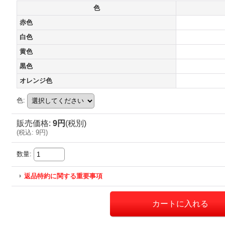
色
赤色
白色
黄色
黒色
オレンジ色
色
:
販売価格
:
9円
(税別)
(
税込
:
9円
)
数量
:
返品特約に関する重要事項