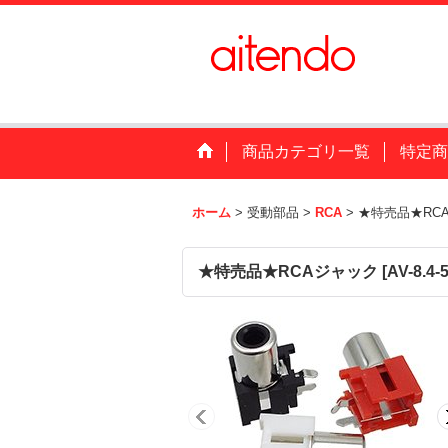
商品カテゴリ一覧
特定商
ホーム
>
受動部品
>
RCA
>
★特売品★RC
★特売品★RCAジャック
[
AV-8.4-