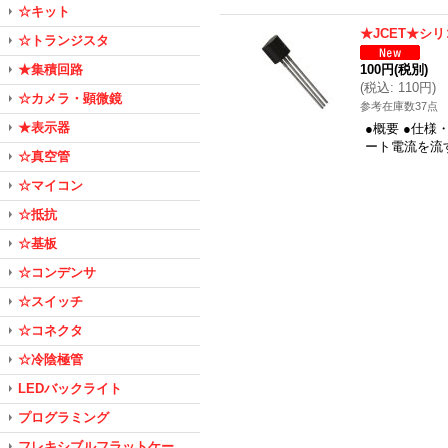
☆キット
★JCET★シリ
☆トランジスタ
★集積回路
100円
(税別)
(
税込
:
110円
)
☆カメラ・顕微鏡
参考在庫数37点
★表示器
●概要 ●仕様
ート電流を流
☆真空管
☆マイコン
☆抵抗
☆基板
☆コンデンサ
☆スイッチ
☆コネクタ
☆冷陰極管
LEDバックライト
プログラミング
フレキシブルフラットケー