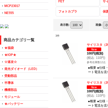
FET
サ
MCP23017
フォトカプラ
保
NE555
表示数
:
画像
:
3
件
商品カテゴリ一覧
サイリスタ（2
★福袋
100円
(税別)
★IOP★
(
税込
:
110円
)
☆速攻☆
参考在庫数12点
●概要 ●仕
発光ダイオード（LED）
ート電流を流
受動部品
サイリスタ（2
半導体
機構部品
100円
(税別)
(
税込
:
110円
)
モジュール
●概要 ●仕
★バッテリー
ート電流を流