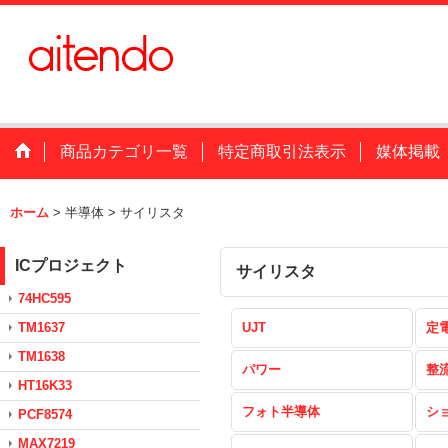
商品カテゴリ一覧
特定商取引法表示
媒体掲載
ホーム
>
半導体
>
サイリスタ
ICプロジェクト
サイリスタ
74HC595
TM1637
UJT
定
TM1638
パワー
整
HT16K33
フォト半導体
シ
PCF8574
MAX7219