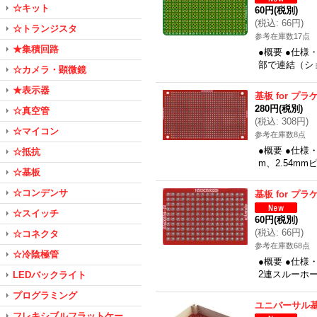
☆キット
60円
(税別)
(
税込
:
66円
)
☆トランジスタ
参考在庫数17点
★集積回路
●概要 ●仕様
部で連結（ショ
☆カメラ・顕微鏡
★表示器
基板 for プラ
280円
(税別)
☆真空管
(
税込
:
308円
)
☆マイコン
参考在庫数8点
●概要 ●仕様
☆抵抗
m、2.54mm
☆基板
☆コンデンサ
基板 for プラ
☆スイッチ
60円
(税別)
(
税込
:
66円
)
☆コネクタ
参考在庫数68点
☆冷陰極管
●概要 ●仕様
2連スルーホー
LEDバックライト
プログラミング
ユニバーサル
フレキシブルフラットケー