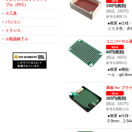
ブル（FFC）
150円
(税別)
(
税込
:
165円
)
☆工具
参考在庫数7点
パソコン
●概要 ●仕様
ジスタ色：赤色
トランス
☆取扱終了☆
ユニバーサル基
60円
(税別)
(
税込
:
66円
)
参考在庫数6点
●概要 ●機能
ール：φ0.9
基板 for プラ
165円
(税別)
(
税込
:
181円
)
参考在庫数12点
●概要 ●仕様
0.9mm、2.