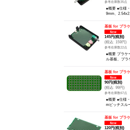
参考在庫数35点
●概要 ●仕様
9mm、2.54
基板 for プラ
145円
(税別)
(
税込
:
159円
)
参考在庫数22点
●概要 プラケ
ル基板、プラケー
基板 for プ
90円
(税別)
(
税込
:
99円
)
参考在庫数67点
●概要 ●仕様・
mピッチスルー
基板 for プラ
120円
(税別)