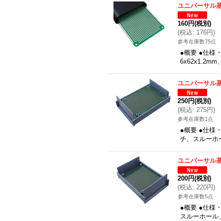
ユニバーサル基板
160円
(税別)
(
税込
:
176円
)
参考在庫数75点
●概要 ●仕様
6x62x1.
ユニバーサル基板
250円
(税別)
(
税込
:
275円
)
参考在庫数1点
●概要 ●仕様
チ、スルーホー
ユニバーサル基板
200円
(税別)
(
税込
:
220円
)
参考在庫数5点
●概要 ●仕様
スルーホール、