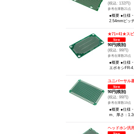
(
税込
:
132円
)
参考在庫数21点
●概要 ●仕様
2.54mmピ
★71×41★
90円
(税別)
(
税込
:
99円
)
参考在庫数25点
●概要 ●仕様
エポキシFR-4
ユニバーサル基
90円
(税別)
(
税込
:
99円
)
参考在庫数19点
●概要 ●仕様
m、厚さ：1.
ヘッドホン汎