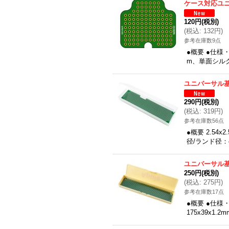
ケース対応ユ
120円
(税別)
(
税込
:
132円
)
参考在庫数9点
●概要 ●仕様・
m、単面シルク
ユニバーサル基板
290円
(税別)
(
税込
:
319円
)
参考在庫数56点
●概要 2.54x
径/ランド径：φ
ユニバーサル基板
250円
(税別)
(
税込
:
275円
)
参考在庫数17点
●概要 ●仕様・
175x39x