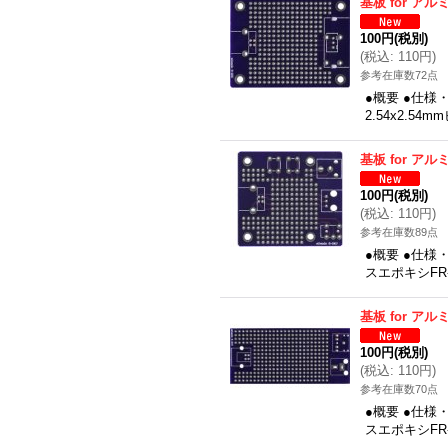
基板 for ア
100円
(税別)
(
税込
:
110円
)
参考在庫数72点
●概要 ●仕様
2.54x2.
基板 for ア
100円
(税別)
(
税込
:
110円
)
参考在庫数89点
●概要 ●仕様
スエポキシFR-
基板 for ア
100円
(税別)
(
税込
:
110円
)
参考在庫数70点
●概要 ●仕様
スエポキシFR-