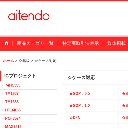
商品カテゴリ一覧
特定商取引法表示
媒体掲載
ホーム
>
☆基板
>
☆ケース対応
ICプロジェクト
☆ケース対応
74HC595
TM1637
★SOP：0.5
★S
TM1638
★SOP：1.0
★S
HT16K33
☆DFN
☆S
PCF8574
MAX7219