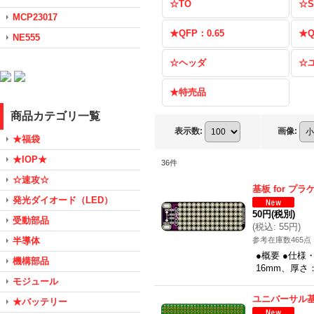
☆TO
☆S
MCP23017
★QFP：0.65
★Q
NE555
☆ヘッダ
☆
★特売品
商品カテゴリ一覧
表示数
:
画像
:
★福袋
★IOP★
36
件
☆速攻☆
基板 for プラ
発光ダイオード（LED）
50円
(税別)
受動部品
(
税込
:
55円
)
半導体
参考在庫数465点
●概要 ●仕様
機構部品
16mm、厚さ：
モジュール
ユニバーサル
★バッテリー