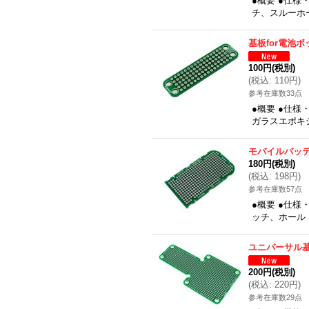
●概要 ●仕様
チ、スルーホー
基板for電池
100円
(税別)
(
税込
:
110円
)
参考在庫数33点
●概要 ●仕様
ガラスエポキシ
モバイルバッテ
180円
(税別)
(
税込
:
198円
)
参考在庫数57点
●概要 ●仕様・
ッチ、ホール：
ユニバーサル
200円
(税別)
(
税込
:
220円
)
参考在庫数29点