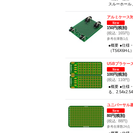
スルーホール、
アルミケース
150円
(税別)
(
税込
:
165円
)
参考在庫数1点
●概要 ●仕様
（TS6X6H
USBプラケー
100円
(税別)
(
税込
:
110円
)
●概要 ●仕様
る、2.54x2.
ユニバーサル
80円
(税別)
(
税込
:
88円
)
参考在庫数24点