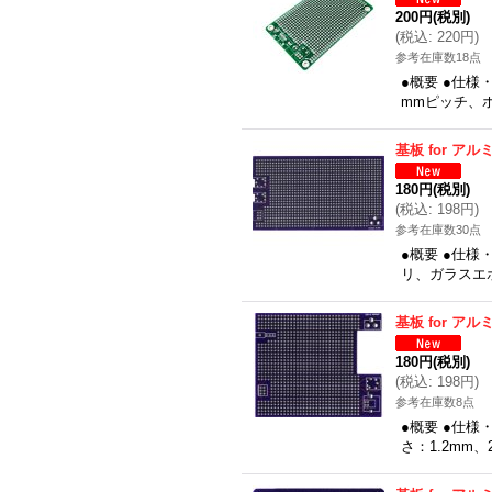
200円
(税別)
(
税込
:
220円
)
参考在庫数18点
●概要 ●仕様
mmピッチ、ホ
基板 for ア
180円
(税別)
(
税込
:
198円
)
参考在庫数30点
●概要 ●仕様・
リ、ガラスエポキ
基板 for ア
180円
(税別)
(
税込
:
198円
)
参考在庫数8点
●概要 ●仕様
さ：1.2mm、