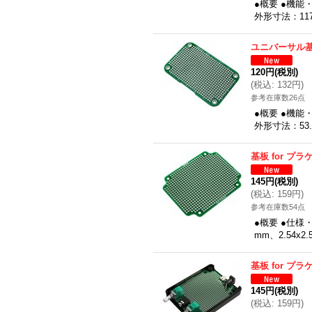
●概要 ●機能
外形寸法：11
ユニバーサル基板
120円
(税別)
(
税込
:
132円
)
参考在庫数26点
●概要 ●機能
外形寸法：53
基板 for プラ
145円
(税別)
(
税込
:
159円
)
参考在庫数54点
●概要 ●仕様
mm、2.54x2
基板 for プラ
145円
(税別)
(
税込
:
159円
)