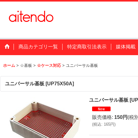
商品カテゴリ一覧
特定商取引法表示
媒体掲載
ホーム
>
☆基板
>
☆ケース対応
>
ユニバーサル基板
ユニバーサル基板
[
UP75X50A
]
ユニバーサル基板
[
UP
販売価格
:
150円
(税別
(
税込
:
165円
)