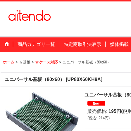
商品カテゴリ一覧
特定商取引法表示
媒体掲載
ホーム
>
☆基板
>
☆ケース対応
>
ユニバーサル基板（80x60）
ユニバーサル基板（80x60）
[
UP80X60KH9A
]
ユニバーサル基板（80
販売価格
:
195円
(税別
(
税込
:
214円
)