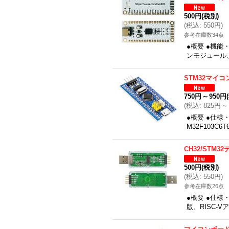
500円
(税別)
(
税込
:
550円
)
参考在庫数34点
●概要 ●機能
ンモジュール、
STM32マイ
750円
～
950円
(
税込
:
825円
～
●概要 ●仕様
M32F103C
CH32/STM3
500円
(税別)
(
税込
:
550円
)
参考在庫数26点
●概要 ●仕様
版、RISC-