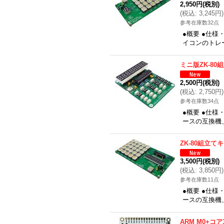
2,950円
(税別)
(
税込
:
3,245円
)
参考在庫数32点
●概要 ●仕
イコンのトレー
ミニ版ZK-80
2,500円
(税別)
(
税込
:
2,750円
)
参考在庫数34点
●概要 ●仕様
ースの互換機、
ZK-80組立て
3,500円
(税別)
(
税込
:
3,850円
)
参考在庫数11点
●概要 ●仕様
ースの互換機、
ARM M0+