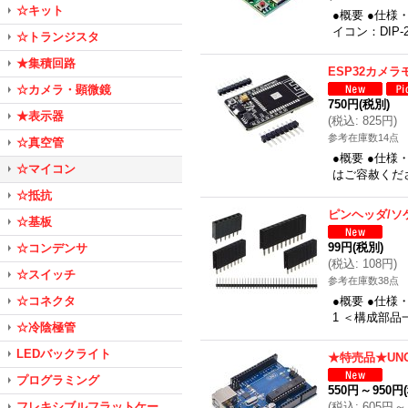
☆キット
●概要 ●仕様
イコン：DIP-
☆トランジスタ
★集積回路
ESP32カメ
☆カメラ・顕微鏡
750円
(税別)
★表示器
(
税込
:
825円
)
参考在庫数14点
☆真空管
●概要 ●仕
☆マイコン
はご容赦くださ
☆抵抗
ピンヘッダ/ソ
☆基板
99円
(税別)
☆コンデンサ
(
税込
:
108円
)
☆スイッチ
参考在庫数38点
☆コネクタ
●概要 ●仕様・
1 ＜構成部品一
☆冷陰極管
LEDバックライト
★特売品★UN
プログラミング
550円
～
950円
フレキシブルフラットケー
(
税込
:
605円
～