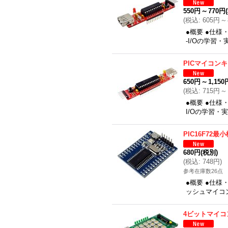
550円
～
770円
(
税込
:
605円
～
●概要 ●仕様
-I/Oの学習
PICマイコン
650円
～
1,150
(
税込
:
715円
～
●概要 ●仕様
I/Oの学習・
PIC16F72
680円
(税別)
(
税込
:
748円
)
参考在庫数26点
●概要 ●仕様
ッシュマイコン
4ビットマイコ