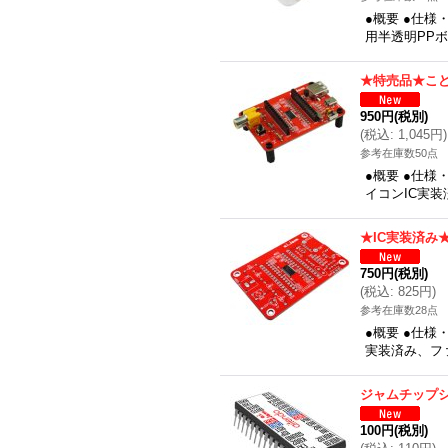
●概要 ●仕様・
用半透明PPボッ
★特売品★こども
950円
(税別)
(
税込
:
1,045円
)
参考在庫数50点
●概要 ●仕様
イコンIC実装
★IC実装済み★I
750円
(税別)
(
税込
:
825円
)
参考在庫数28点
●概要 ●仕様・
実装済み、フ
ジャムチップシ
100円
(税別)