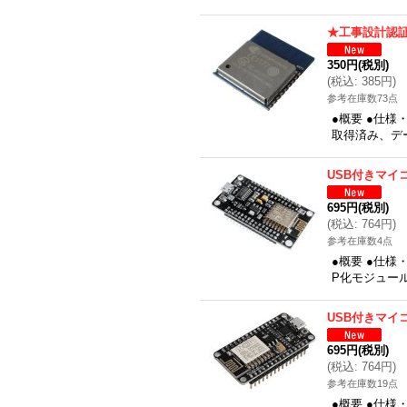
★工事設計認証
350円
(税別)
(
税込
:
385円
)
参考在庫数73点
●概要 ●仕様・
取得済み、デ
USB付きマイコ
695円
(税別)
(
税込
:
764円
)
参考在庫数4点
●概要 ●仕様・
P化モジュー
USB付きマイコ
695円
(税別)
(
税込
:
764円
)
参考在庫数19点
●概要 ●仕様・