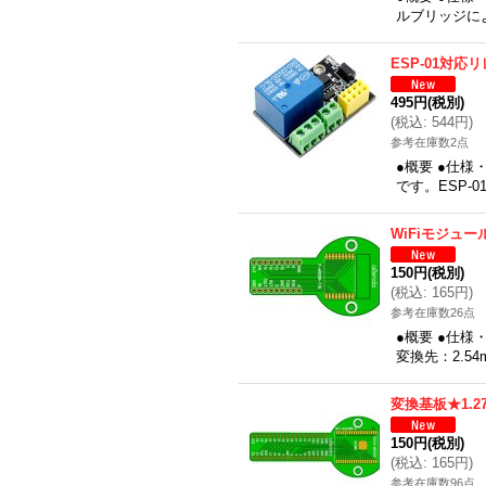
ルブリッジによ
ESP-01対応
495円
(税別)
(
税込
:
544円
)
参考在庫数2点
●概要 ●仕様・
です。ESP-
WiFiモジュ
150円
(税別)
(
税込
:
165円
)
参考在庫数26点
●概要 ●仕様
変換先：2.54
変換基板★1.27
150円
(税別)
(
税込
:
165円
)
参考在庫数96点