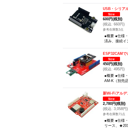
USB・シリア
600円
(税別)
(
税込
:
660円
)
参考在庫数3点
●概要 ●仕様
済み、接続イン
ESP32CAM
450円
(税別)
(
税込
:
495円
)
●概要 ●仕様
AM-K（別
新Wi-Fiアルデュ
2,780円
(税別)
(
税込
:
3,058円
)
参考在庫数71点
●概要 ●仕様・
リース、★20