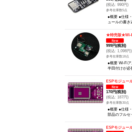
(
税込
:
990円
)
参考在庫数5点
●概要 ●仕様・機
ュールの書き
★特売版★Wi
999円
(税別)
(
税込
:
1,098円
)
参考在庫数18点
●概要 Wi-F
半田付けが必
ESPモジュール
170円
(税別)
(
税込
:
187円
)
参考在庫数30点
●概要 ●仕
部品のフルセッ
ESPモジュー