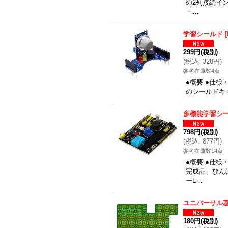
の2列接続イ
＋…
学習シールド
[
299円
(税別)
(
税込
:
328円
)
参考在庫数4点
●概要 ●仕様
のシールドキ
多機能学習シ
798円
(税別)
(
税込
:
877円
)
参考在庫数14点
●概要 ●仕
完成品、びん
ーL…
ユニバーサル基
180円
(税別)