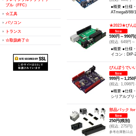
ブル（FFC）
●概要 ●仕様
ATmega8/
☆工具
パソコン
★2023★び
トランス
590円
～
990円
☆取扱終了☆
(
税込
:
649円
～
●概要 ●仕様
イコン：DIP-
びんぼうでい
999円
～
1,250
(
税込
:
1,098円
●概要 ●仕様・
シリアルブリ
部品パック fo
250円
(税別)
(
税込
:
275円
)
参考在庫数11点