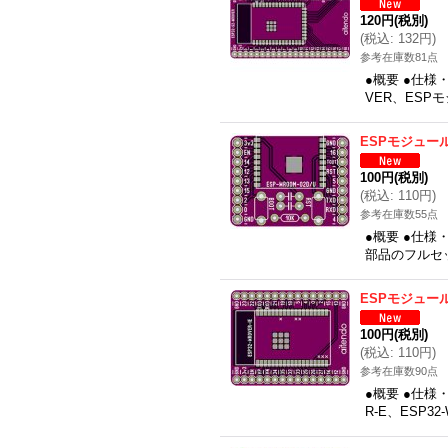
120円
(税別)
(
税込
:
132円
)
参考在庫数81点
●概要 ●仕様
VER、ESP
ESPモジュール
100円
(税別)
(
税込
:
110円
)
参考在庫数55点
●概要 ●仕
部品のフルセット
ESPモジュー
100円
(税別)
(
税込
:
110円
)
参考在庫数90点
●概要 ●仕様
R-E、ESP3