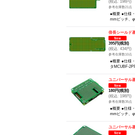
(
税込
:
198円
)
参考在庫数21点
●概要 ●仕様・
mmピッチ、φ
倍長シールド
395円
(税別)
(
税込
:
434円
)
参考在庫数10点
●概要 ●仕
タMCUBF-2
ユニバーサル基
180円
(税別)
(
税込
:
198円
)
参考在庫数35点
●概要 ●仕様・
mmピッチ、φ
ユニバーサル基