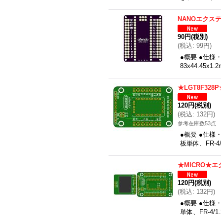
NANOエクス
90円
(税別)
(
税込
:
99円
)
●概要 ●仕様
83x44.45x
★LGT8F32
120円
(税別)
(
税込
:
132円
)
参考在庫数53点
●概要 ●仕様
板単体、FR-4
★MICRO★
120円
(税別)
(
税込
:
132円
)
●概要 ●仕様
単体、FR-4/