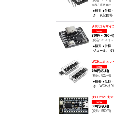
(
税込
:
110円
)
参考在庫数18点
●概要 ●仕様
き、表記価格
★8051★マ
290円
～
390円
(
税込
:
319円
～
●概要 ●仕様
ジュール、接続
WCHエミュレ
750円
(税別)
(
税込
:
825円
)
●概要 ●仕様
き、WCH社R
★CH552T
500円
(税別)
(
税込
:
550円
)