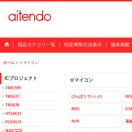
商品カテゴリ一覧
特定商取引法表示
媒体掲載
ホーム
>
☆マイコン
ICプロジェクト
☆マイコン
74HC595
TM1637
びんぼうでいいの
RIS
TM1638
8051
ES
HT16K33
AVR
基
PCF8574
MAX7219