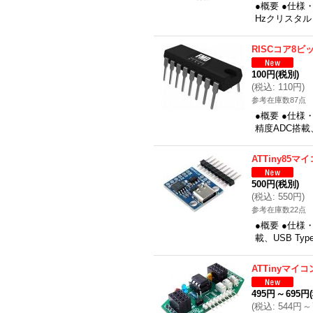
●概要 ●仕様
Hzクリスタル（
RISCコア8
100円
(税別)
(
税込
:
110円
)
参考在庫数87点
●概要 ●仕様
精度ADC搭載
ATTiny85
500円
(税別)
(
税込
:
550円
)
参考在庫数22点
●概要 ●仕様・
載、USB Ty
ATTinyマイ
495円
～
695円
(
税込
:
544円
～