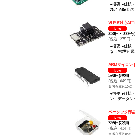
●概要 ●仕様
25/45/85
VUSB対応AT
250円
～
299円
(
税込
:
275円
～
●概要 ●仕様
なし/標準付属
ARMマイコン
590円
(税別)
(
税込
:
649円
)
参考在庫数10点
●概要 ●仕様・
ン、データシ
ベーシック部
395円
(税別)
(
税込
:
434円
)
参考在庫数65点