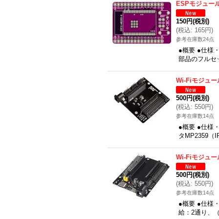
ESPモジュール
150円
(税別)
(
税込
:
165円
)
参考在庫数24点
●概要 ●仕
部品のフルセット
Wi-Fiモジュ
500円
(税別)
(
税込
:
550円
)
参考在庫数14点
●概要 ●仕様・
タMP2359（
Wi-Fiモジュ
500円
(税別)
(
税込
:
550円
)
参考在庫数14点
●概要 ●仕様
給：2通り、（1