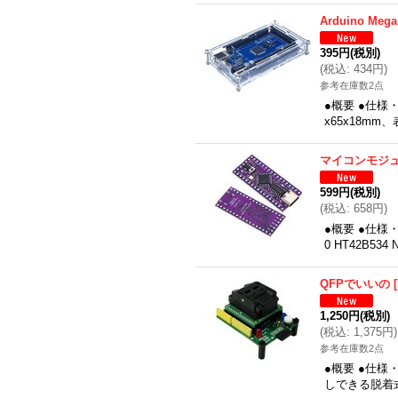
Arduino Me
395円
(税別)
(
税込
:
434円
)
参考在庫数2点
●概要 ●仕様・
x65x18mm
マイコンモジ
599円
(税別)
(
税込
:
658円
)
●概要 ●仕様・
0 HT42B
QFPでいいの
[
1,250円
(税別)
(
税込
:
1,375円
)
参考在庫数2点
●概要 ●仕
しできる脱着