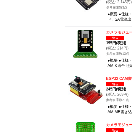
(
税込
:
2,145円
)
参考在庫数3点
●概要 ●仕様・
ド、2A電流出力
カメラモジュ
195円
(税別)
(
税込
:
214円
)
参考在庫数13点
●概要 ●仕様
AM-K適合T
ESP32-CA
245円
(税別)
(
税込
:
269円
)
参考在庫数21点
●概要 ●仕様
AM-MB書き
カメラモジュ