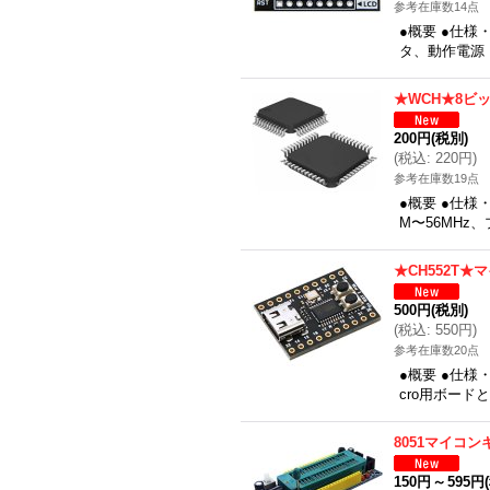
参考在庫数14点
●概要 ●仕様
タ、動作電源：
★WCH★8ビ
200円
(税別)
(
税込
:
220円
)
参考在庫数19点
●概要 ●仕様
M〜56MHz、
★CH552T
500円
(税別)
(
税込
:
550円
)
参考在庫数20点
●概要 ●仕様・
cro用ボー
8051マイコン
150円
～
595円