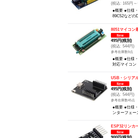
(
税込
:
165円
～
●概要 ●仕様
89C52など
8051マイコ
495円
(税別)
(
税込
:
544円
)
参考在庫数9点
●概要 ●仕様
対応マイコン：S
USB・シリア
495円
(税別)
(
税込
:
544円
)
参考在庫数45点
●概要 ●仕様
ンターフェース
ESP32リンカ
900円
(税別)