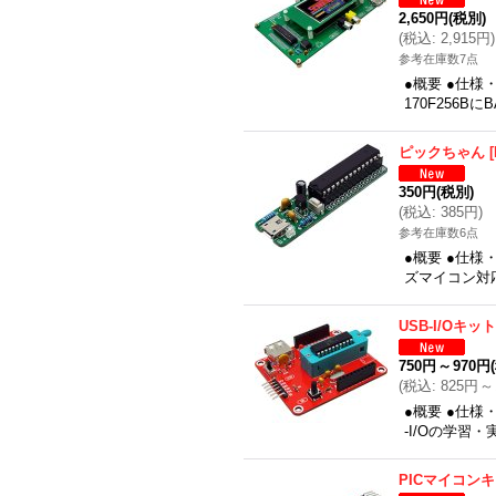
2,650円
(税別)
(
税込
:
2,915円
)
参考在庫数7点
●概要 ●仕様
170F256
ピックちゃん
[
350円
(税別)
(
税込
:
385円
)
参考在庫数6点
●概要 ●仕様
ズマイコン対
USB-I/Oキット
750円
～
970円
(
税込
:
825円
～
●概要 ●仕様
-I/Oの学習
PICマイコン