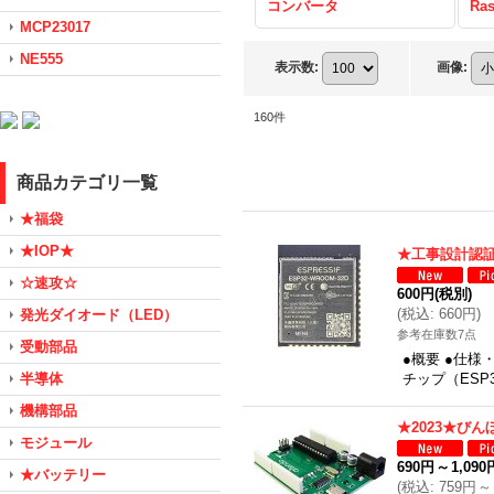
コンバータ
Ras
MCP23017
NE555
表示数
:
画像
:
160
件
商品カテゴリ一覧
★福袋
★IOP★
★工事設計認証
☆速攻☆
600円
(税別)
(
税込
:
660円
)
発光ダイオード（LED）
参考在庫数7点
受動部品
●概要 ●仕様・
半導体
チップ（ESP
機構部品
★2023★び
モジュール
690円
～
1,090
★バッテリー
(
税込
:
759円
～