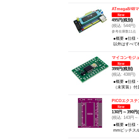
ATmega8/4
495円
(税別)
(
税込
:
544円
)
参考在庫数11点
●概要 ●仕様・
以外はすべて
マイコンモジ
399円
(税別)
(
税込
:
438円
)
●概要 ●仕様
（未実装）付
PICOエクス
130円
～
390円
(
税込
:
143円
～
●概要 ●仕様
mmピッチスル