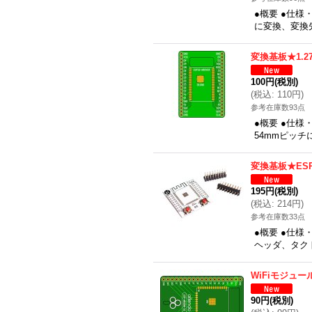
●概要 ●仕様・
に変換、変換先：
変換基板★1.27
100円
(税別)
(
税込
:
110円
)
参考在庫数93点
●概要 ●仕様・
54mmピッチ
変換基板★ESP
195円
(税別)
(
税込
:
214円
)
参考在庫数33点
●概要 ●仕様・
ヘッダ、タク
WiFiモジュ
90円
(税別)