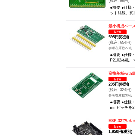
(
税込
:
99円
)
●概要 ●仕様
ット結線、変換先
最小構成ベース
595円
(税別)
(
税込
:
654円
)
参考在庫数27点
●概要 ●仕様
P2102搭載
変換基板with
295円
(税別)
(
税込
:
324円
)
参考在庫数30点
●概要 ●仕様
mmピッチを2
ESP-32でいい
1,950円
(税別)