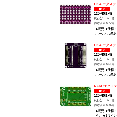
PICOエクス
120円
(税別)
(
税込
:
132円
)
参考在庫数22点
●概要 ●仕様
ホール：φ0.
PICOエクス
120円
(税別)
(
税込
:
132円
)
参考在庫数61点
●概要 ●仕様
ホール：φ0.
NANOエクス
120円
(税別)
(
税込
:
132円
)
参考在庫数34点
●概要 ●仕様
き、★1.3イン