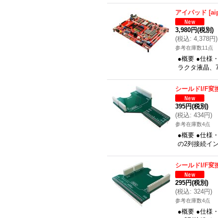
アイパッド
[
ai
3,980円
(税別)
(
税込
:
4,378円
)
参考在庫数11点
●概要 ●仕様
ラクタ液晶、
シールドI/F変
395円
(税別)
(
税込
:
434円
)
参考在庫数4点
●概要 ●仕
の2列接続イ
シールドI/F変
295円
(税別)
(
税込
:
324円
)
参考在庫数4点
●概要 ●仕