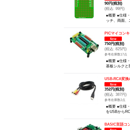
90円
(税別)
(
税込
:
99円
)
●概要 ●仕様・
ッチ、両面、ス
PICマイコン
750円
(税別)
(
税込
:
825円
)
参考在庫数17点
●概要 ●仕様
基板シルクと
USB-RCA変
352円
(税別)
(
税込
:
387円
)
参考在庫数2点
●概要 ●仕様・
をUSBから
BASIC言語