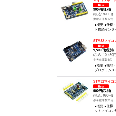
マイコンボー
900円
(税別)
(
税込
:
990円
)
参考在庫数12点
●概要 ●仕様
ト接続インター
STM32マイ
9,500円
(税別)
(
税込
:
10,450
参考在庫数8点
●概要 ●機能
プログラムメモリ
STM32マイ
900円
(税別)
(
税込
:
990円
)
参考在庫数21点
●概要 ●仕様・機
ットマイコンS