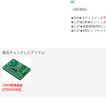
＜対応部品＞
★3x6★タクトスイッチ
T
★1.27★2列★ピンヘッダ
★1.27★表面実装2列ピ
★1.27★2列ピンソケット
最近チェックしたアイテム
JTAG変換基板
[
JTAG2SWD
]