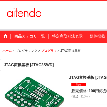
商品カテゴリ一覧
特定商取引法表示
媒体掲載
ホーム
>
プログラミング
>
プログラマ
>
JTAG変換基板
JTAG変換基板
[
JTAG2SWD
]
JTAG変換基板
[
JTA
販売価格
:
100円
(税別
(
税込
:
110円
)