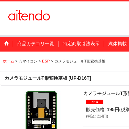
商品カテゴリ一覧
特定商取引法表示
媒体掲載
ホーム
>
☆マイコン
>
ESP
>
カメラモジュールT形変換基板
カメラモジュールT形変換基板
[
UP-D16T
]
カメラモジュールT形
販売価格
:
195円
(税別
(
税込
:
214円
)