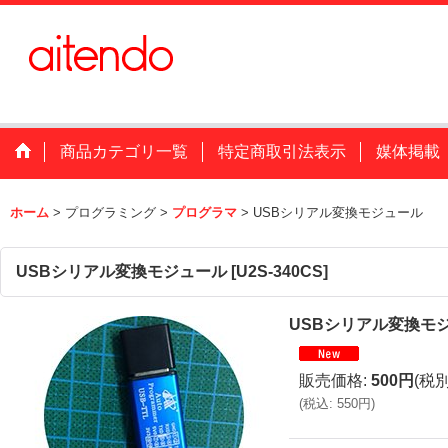
商品カテゴリ一覧
特定商取引法表示
媒体掲載
ホーム
>
プログラミング
>
プログラマ
>
USBシリアル変換モジュール
USBシリアル変換モジュール
[
U2S-340CS
]
USBシリアル変換モ
販売価格
:
500円
(税別
(
税込
:
550円
)