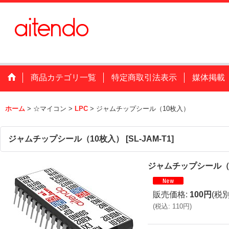
商品カテゴリ一覧
特定商取引法表示
媒体掲載
ホーム
>
☆マイコン
>
LPC
>
ジャムチップシール（10枚入）
ジャムチップシール（10枚入）
[
SL-JAM-T1
]
ジャムチップシール（
販売価格
:
100円
(税別
(
税込
:
110円
)