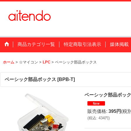
商品カテゴリ一覧
特定商取引法表示
媒体掲載
ホーム
>
☆マイコン
>
LPC
>
ベーシック部品ボックス
ベーシック部品ボックス
[
BPB-T
]
ベーシック部品ボッ
販売価格
:
395円
(税別
(
税込
:
434円
)