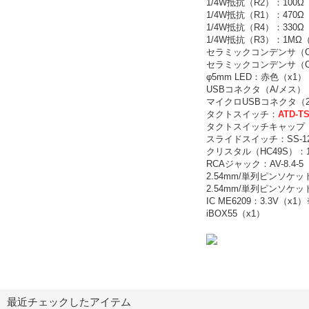
1/4W抵抗（R2）：100Ω
1/4W抵抗（R1）：470Ω
1/4W抵抗（R4）：330Ω
1/4W抵抗（R3）：1MΩ
セラミックコンデンサ（C1、
セラミックコンデンサ（C3、
φ5mm LED：赤色（x1）
USBコネクタ（A/メス）：UA
マイクロUSBコネクタ（2P）
タクトスイッチ：
ATD-TS
タクトスイッチキャップ（PL
スライドスイッチ：SS-12D0
クリスタル（HC49S）：12
RCAジャック：AV-8.4-
2.54mm/単列ピンソケッ
2.54mm/単列ピンソケッ
IC ME6209：3.3V（x
iBOX55（x1）
最近チェックしたアイテム