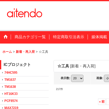
商品カテゴリ一覧
特定商取引法表示
媒体掲載
ホーム
>
新着・再入荷
>
☆工具
ICプロジェクト
☆工具
[
新着・再入荷
]
74HC595
表示数
:
画像
:
TM1637
TM1638
217
件
HT16K33
PCF8574
«
前
MAX7219