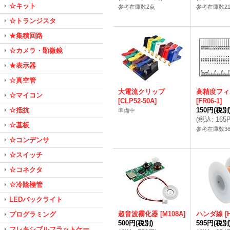
☆キット
参考在庫数2点
参考在庫数2
☆トランジスタ
★集積回路
☆カメラ・顕微鏡
★表示器
☆真空管
大電流クリップ
高精度フィ
☆マイコン
[
CLP52-50A
]
[
FR06-1
]
☆抵抗
150円
(税別
準備中
(
税込
:
165
☆基板
参考在庫数3
☆コンデンサ
☆スイッチ
☆コネクタ
☆冷陰極管
LEDバックライト
超音波霧化器
[
M108A
]
ハンダ線
[
プログラミング
500円
(税別)
595円
(税別
フレキシブルフラットケー