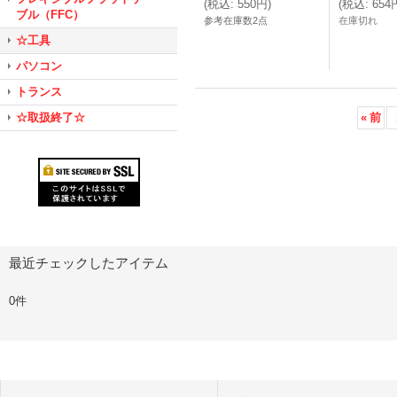
(
税込
:
550円
)
(
税込
:
654
ブル（FFC）
参考在庫数2点
在庫切れ
☆工具
パソコン
トランス
☆取扱終了☆
«
前
最近チェックしたアイテム
0件