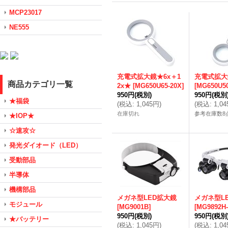
MCP23017
NE555
充電式拡大鏡★6x＋1
充電式拡大
商品カテゴリ一覧
2x★
[
MG650U65-20X
]
[
MG650U50
950円
(税別)
950円
(税別
★福袋
(
税込
:
1,045円
)
(
税込
:
1,0
在庫切れ
参考在庫数8
★IOP★
☆速攻☆
発光ダイオード（LED）
受動部品
半導体
機構部品
メガネ型LED拡大鏡
メガネ型L
モジュール
[
MG9001B
]
[
MG9892H-
950円
(税別)
950円
(税別
★バッテリー
(
税込
:
1,045円
)
(
税込
:
1,0