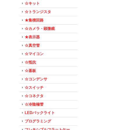
☆キット
☆トランジスタ
★集積回路
☆カメラ・顕微鏡
★表示器
☆真空管
☆マイコン
☆抵抗
☆基板
☆コンデンサ
☆スイッチ
☆コネクタ
☆冷陰極管
LEDバックライト
プログラミング
フレキシブルフラットケー