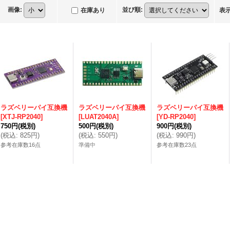
画像
:
並び順
:
在庫あり
表
ラズベリーパイ互換機
ラズベリーパイ互換機
ラズベリーパイ互換機
[
XTJ-RP2040
]
[
LUAT2040A
]
[
YD-RP2040
]
750円
(税別)
500円
(税別)
900円
(税別)
(
税込
:
825円
)
(
税込
:
550円
)
(
税込
:
990円
)
参考在庫数16点
準備中
参考在庫数23点