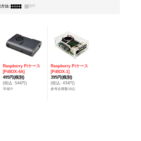
示方法
:
Raspberry Piケース
Raspberry Piケース
[
PiBOX-4A
]
[
PiBOX-1
]
495円
(税別)
395円
(税別)
(
税込
:
544円
)
(
税込
:
434円
)
準備中
参考在庫数18点