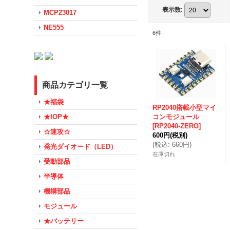
表示数
:
MCP23017
NE555
6
件
商品カテゴリ一覧
★福袋
RP2040搭載小型マイ
★IOP★
コンモジュール
[
RP2040-ZERO
]
☆速攻☆
600円
(税別)
(
税込
:
660円
)
発光ダイオード（LED）
在庫切れ
受動部品
半導体
機構部品
モジュール
★バッテリー