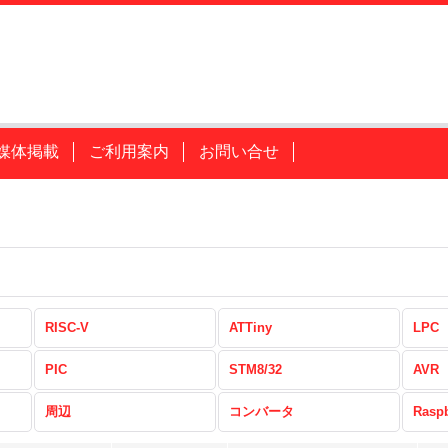
媒体掲載
ご利用案内
お問い合せ
RISC-V
ATTiny
LPC
PIC
STM8/32
AVR
周辺
コンバータ
Raspb