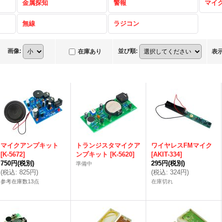
金属探知
警報
マイ
無線
ラジコン
画像
:
並び順
:
在庫あり
表
マイクアンプキット
トランジスタマイクア
ワイヤレスFMマイク
[
K-5672
]
ンプキット
[
K-5620
]
[
AKIT-334
]
750円
(税別)
295円
(税別)
準備中
(
税込
:
825円
)
(
税込
:
324円
)
参考在庫数13点
在庫切れ