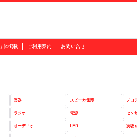
媒体掲載
ご利用案内
お問い合せ
楽器
スピーカ保護
メロ
ラジオ
電源
セン
オーディオ
LED
実験