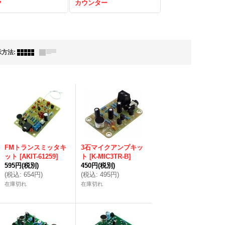
ク
カウンター
示方法
:
FMトランスミッタキ
3石マイクアンプキッ
ット
[
AKIT-61259
]
ト
[
K-MIC3TR-B
]
595円
(税別)
450円
(税別)
(
税込
:
654円
)
(
税込
:
495円
)
在庫切れ
在庫切れ