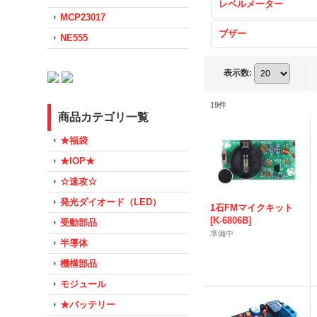
レベルメーター
MCP23017
ブザー
NE555
表示数
:
19
件
商品カテゴリ一覧
★福袋
★IOP★
☆速攻☆
発光ダイオード（LED）
1石FMマイクキット
[
K-6806B
]
受動部品
準備中
半導体
機構部品
モジュール
★バッテリー