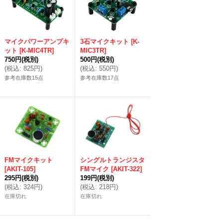
マイクパワーアンプキ
3石マイクキット
[
K-
ット
[
K-MIC4TR
]
MIC3TR
]
750円
(税別)
500円
(税別)
(
税込
:
825円
)
(
税込
:
550円
)
参考在庫数15点
参考在庫数17点
FMマイクキット
シングルトランジスタ
[
AKIT-105
]
FMマイク
[
AKIT-322
]
295円
(税別)
199円
(税別)
(
税込
:
324円
)
(
税込
:
218円
)
在庫切れ
在庫切れ