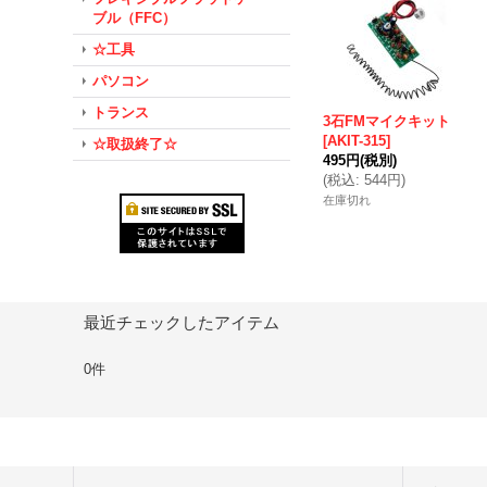
ブル（FFC）
☆工具
パソコン
トランス
3石FMマイクキット
[
AKIT-315
]
☆取扱終了☆
495円
(税別)
(
税込
:
544円
)
在庫切れ
最近チェックしたアイテム
0件