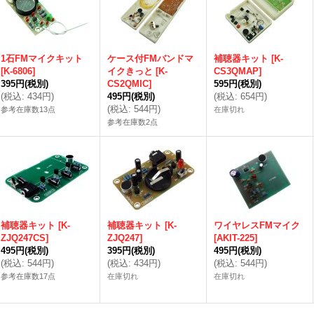
1石FMマイクキット
ケース付FMバンドマ
補聴器キット
[
K-
[
K-6806
]
イクきっと
[
K-
CS3QMAP
]
395円
(税別)
CS2QMIC
]
595円
(税別)
(
税込
:
434円
)
495円
(税別)
(
税込
:
654円
)
(
税込
:
544円
)
参考在庫数13点
在庫切れ
参考在庫数2点
補聴器キット
[
K-
補聴器キット
[
K-
ワイヤレスFMマイク
ZJQ247CS
]
ZJQ247
]
[
AKIT-225
]
495円
(税別)
395円
(税別)
495円
(税別)
(
税込
:
544円
)
(
税込
:
434円
)
(
税込
:
544円
)
参考在庫数17点
在庫切れ
在庫切れ