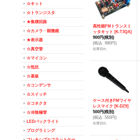
☆キット
☆トランジスタ
★集積回路
高性能FMトランスミ
☆カメラ・顕微鏡
ッタキット
[
K-T3QA
]
900円
(税別)
★表示器
(
税込
:
990円
)
☆真空管
在庫切れ
☆マイコン
☆抵抗
☆基板
☆コンデンサ
☆スイッチ
ケース付きFMワイヤ
☆コネクタ
レスマイク
[
K-DZ9
]
500円
(税別)
☆冷陰極管
(
税込
:
550円
)
LEDバックライト
在庫切れ
プログラミング
フレキシブルフラットケー