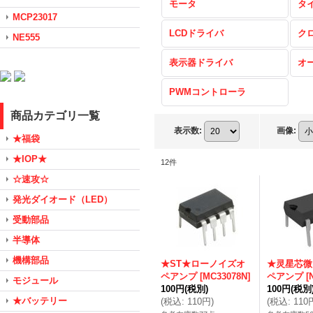
モータ
タ
MCP23017
LCDドライバ
ク
NE555
表示器ドライバ
オ
PWMコントローラ
商品カテゴリ一覧
表示数
:
画像
:
★福袋
★IOP★
12
件
☆速攻☆
発光ダイオード（LED）
受動部品
半導体
機構部品
★ST★ローノイズオ
★灵星芯微
ペアンプ
[
MC33078N
]
ペアンプ
[
モジュール
100円
(税別)
100円
(税別
★バッテリー
(
税込
:
110円
)
(
税込
:
110