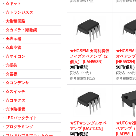
参考在庫数77点
参考在庫数5
☆キット
☆トランジスタ
★集積回路
☆カメラ・顕微鏡
★表示器
☆真空管
★HGSEMI★高利得低
★HGSEM
☆マイコン
ノイズオペアンプ（2
オペアンプ
個入）
[
LM4558N
]
[
NE5532N
]
☆抵抗
90円
(税別)
50円
(税別)
(
税込
:
99円
)
(
税込
:
55円
☆基板
参考在庫数181点
参考在庫数7
☆コンデンサ
☆スイッチ
☆コネクタ
☆冷陰極管
LEDバックライト
★ST★シングルオペ
★UTC★
プログラミング
アンプ
[
UA741CN
]
ペアンプ（
60円
(税別)
[
LM358L
]
フレキシブルフラットケー