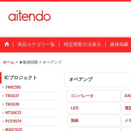
商品カテゴリ一覧
特定商取引法表示
媒体掲載
ホーム
>
★集積回路
>
オペアンプ
ICプロジェクト
オペアンプ
74HC595
TM1637
コンパレータ
DA
TM1638
LED
電
HT16K33
無線
メ
PCF8574
MAX7219