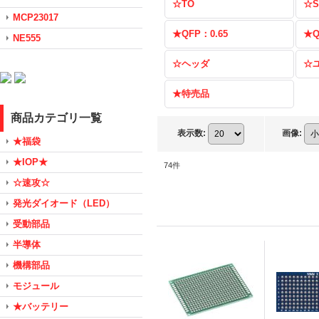
☆TO
☆S
MCP23017
★QFP：0.65
★Q
NE555
☆ヘッダ
☆
★特売品
商品カテゴリ一覧
表示数
:
画像
:
★福袋
★IOP★
74
件
☆速攻☆
発光ダイオード（LED）
受動部品
半導体
機構部品
モジュール
★バッテリー