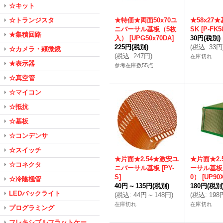
☆キット
☆トランジスタ
★特価★両面50x70ユ
★58x27★基
ニバーサル基板（5枚
SK
[
P-FK5
★集積回路
入）
[
UPG50x70DA
]
30円
(税別)
225円
(税別)
(
税込
:
33円
☆カメラ・顕微鏡
(
税込
:
247円
)
在庫切れ
★表示器
参考在庫数55点
☆真空管
☆マイコン
☆抵抗
☆基板
☆コンデンサ
☆スイッチ
★片面★2.54★激安ユ
★片面★2.
☆コネクタ
ニバーサル基板
[
PY-
ーサル基板（
S
]
0）
[
UP90
☆冷陰極管
40円
～
135円
(税別)
180円
(税別
LEDバックライト
(
税込
:
44円
～
148円
)
(
税込
:
198
在庫切れ
在庫切れ
プログラミング
フレキシブルフラットケー