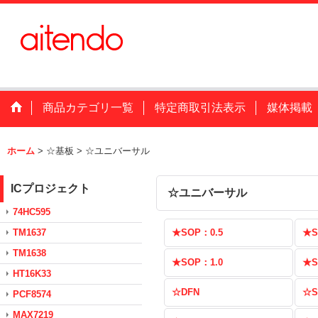
商品カテゴリ一覧
特定商取引法表示
媒体掲載
ホーム
>
☆基板
>
☆ユニバーサル
ICプロジェクト
☆ユニバーサル
74HC595
TM1637
★SOP：0.5
★S
TM1638
★SOP：1.0
★S
HT16K33
☆DFN
☆S
PCF8574
MAX7219