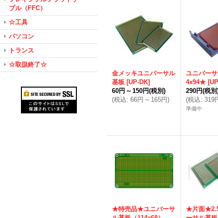
ブル（FFC）
☆工具
パソコン
トランス
☆取扱終了☆
金メッキユニバーサル
ユニバーサ
基板
[
UP-DK
]
4x94★
[
UP
60円
～
150円
(税別)
290円
(税別
(
税込
:
66円
～
165円
)
(
税込
:
319
準備中
★特売品★ユニバーサ
★片面★2.
ル基板（114x68）
ーサル基板（