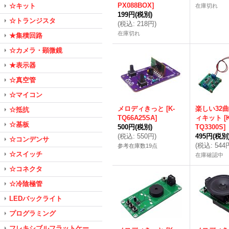
PX088BOX
]
☆キット
在庫切れ
199円
(税別)
☆トランジスタ
(
税込
:
218円
)
在庫切れ
★集積回路
☆カメラ・顕微鏡
★表示器
☆真空管
☆マイコン
メロディきっと
[
K-
楽しい32
☆抵抗
TQ66A25SA
]
ィキット
[
☆基板
500円
(税別)
TQ3300S
]
(
税込
:
550円
)
495円
(税別
☆コンデンサ
(
税込
:
544
参考在庫数19点
☆スイッチ
在庫確認中
☆コネクタ
☆冷陰極管
LEDバックライト
プログラミング
フレキシブルフラットケー