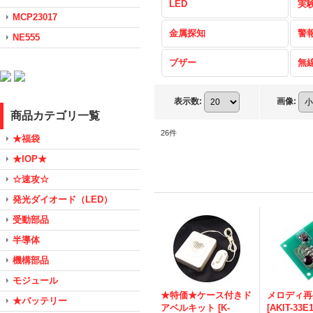
LED
実
MCP23017
金属探知
警
NE555
ブザー
無
表示数
:
画像
:
商品カテゴリ一覧
26
件
★福袋
★IOP★
☆速攻☆
発光ダイオード（LED）
受動部品
半導体
機構部品
モジュール
★特価★ケース付きド
メロディ再
★バッテリー
アベルキット
[
K-
[
AKIT-33E