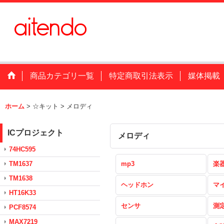
商品カテゴリ一覧
特定商取引法表示
媒体掲載
ホーム
>
☆キット
>
メロディ
ICプロジェクト
メロディ
74HC595
TM1637
mp3
楽
TM1638
ヘッドホン
マ
HT16K33
センサ
測
PCF8574
MAX7219