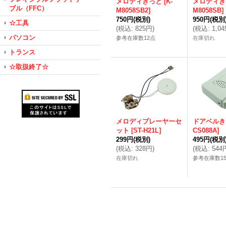
メロディきっと
[
K-
メロディき
ブル（FFC）
M8058SB2
]
M8058SB
]
750円
(税別)
950円
(税別
☆工具
(
税込
:
825円
)
(
税込
:
1,0
パソコン
参考在庫数12点
在庫切れ
トランス
☆取扱終了☆
メロディプレーヤーセ
ドアベルき
ット
[
ST-H21L
]
CS088A
]
299円
(税別)
495円
(税別
(
税込
:
328円
)
(
税込
:
544
在庫切れ
参考在庫数1