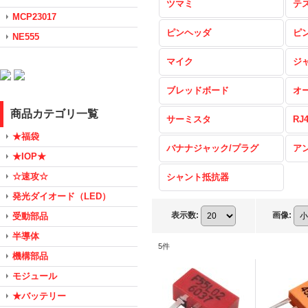
ツマミ
テ
MCP23017
ピンヘッダ
ピ
NE555
マイク
ジ
ブレッドボード
オ
商品カテゴリ一覧
サーミスタ
RJ
★福袋
バナナジャック/プラグ
ア
★IOP★
☆速攻☆
シャント抵抗器
発光ダイオード（LED）
表示数
:
画像
:
受動部品
半導体
5
件
機構部品
モジュール
★バッテリー