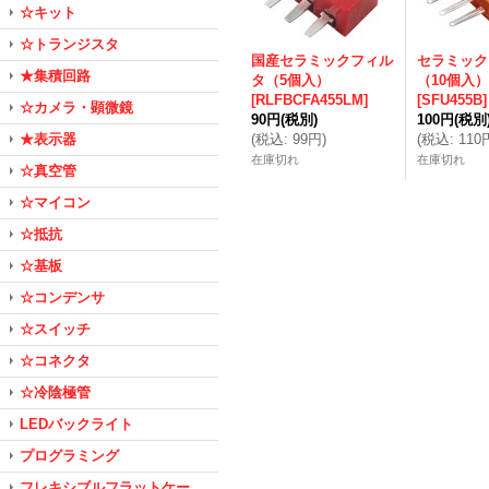
☆キット
☆トランジスタ
国産セラミックフィル
セラミック
★集積回路
タ（5個入）
（10個入）
[
RLFBCFA455LM
]
[
SFU455B
]
☆カメラ・顕微鏡
90円
(税別)
100円
(税別
★表示器
(
税込
:
99円
)
(
税込
:
110
在庫切れ
在庫切れ
☆真空管
☆マイコン
☆抵抗
☆基板
☆コンデンサ
☆スイッチ
☆コネクタ
☆冷陰極管
LEDバックライト
プログラミング
フレキシブルフラットケー