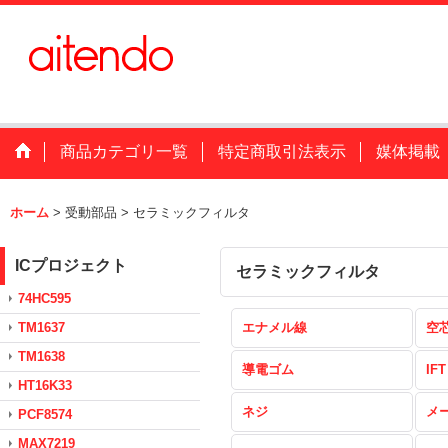
商品カテゴリ一覧
特定商取引法表示
媒体掲載
ホーム
>
受動部品
>
セラミックフィルタ
ICプロジェクト
セラミックフィルタ
74HC595
TM1637
エナメル線
空
TM1638
導電ゴム
IFT
HT16K33
ネジ
メ
PCF8574
MAX7219